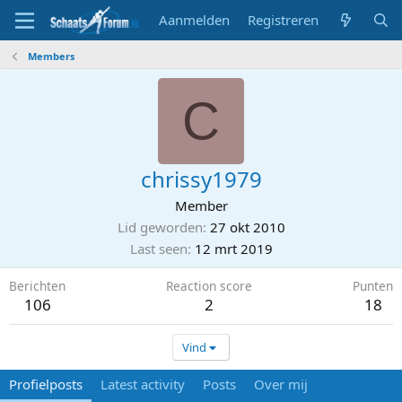
Aanmelden
Registreren
Members
C
chrissy1979
Member
Lid geworden
27 okt 2010
Last seen
12 mrt 2019
Berichten
Reaction score
Punten
106
2
18
Vind
Profielposts
Latest activity
Posts
Over mij