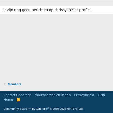
Er zijn nog geen berichten op chrissy1979's profiel.
Members
Contact Opnemen
Voorwaarden en Regels
Privacybeleid
Help
Home
R
S
S
®
Community platform by XenForo
© 2010-2025 XenForo Ltd.