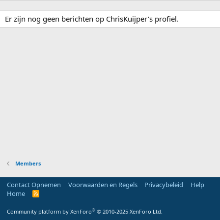
Er zijn nog geen berichten op ChrisKuijper's profiel.
Members
Contact Opnemen
Voorwaarden en Regels
Privacybeleid
Help
Home
R
S
S
®
Community platform by XenForo
© 2010-2025 XenForo Ltd.