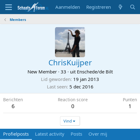
Aanmelden
Registreren
Members
ChrisKuijper
New Member
·
33
·
uit
Enschede/de Bilt
Lid geworden
19 jan 2013
Last seen
5 dec 2016
Berichten
Reaction score
Punten
6
0
1
Vind
Profielposts
Latest activity
Posts
Over mij