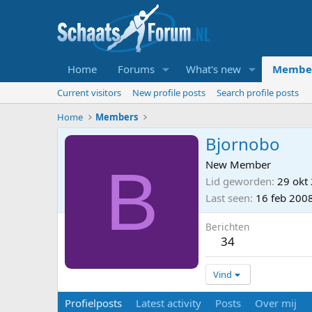
Home
Forums
What's new
Membe
Current visitors
New profile posts
Search profile posts
Home
Members
Bjornobo
B
New Member
Lid geworden
29 okt
Last seen
16 feb 200
Berichten
34
Vind
Profielposts
Latest activity
Posts
Over mij