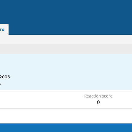
rs
 2006
8
Reaction score
0