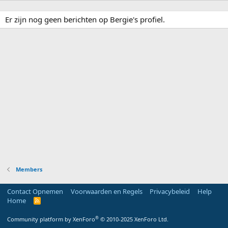
Er zijn nog geen berichten op Bergie's profiel.
Members
Contact Opnemen
Voorwaarden en Regels
Privacybeleid
Help
Home
R
S
S
®
Community platform by XenForo
© 2010-2025 XenForo Ltd.