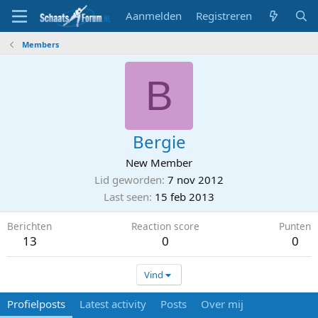
Aanmelden
Registreren
Members
B
Bergie
New Member
Lid geworden
7 nov 2012
Last seen
15 feb 2013
Berichten
Reaction score
Punten
13
0
0
Vind
Profielposts
Latest activity
Posts
Over mij