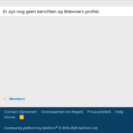
Er zijn nog geen berichten op Bdevree's profiel.
Members
Contact Opnemen
Voorwaarden en Regels
Privacybeleid
Help
Home
R
S
S
®
Community platform by XenForo
© 2010-2025 XenForo Ltd.