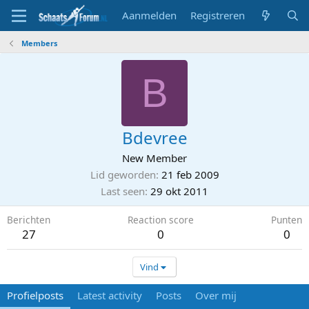
Aanmelden
Registreren
Members
B
Bdevree
New Member
Lid geworden
21 feb 2009
Last seen
29 okt 2011
Berichten
Reaction score
Punten
27
0
0
Vind
Profielposts
Latest activity
Posts
Over mij