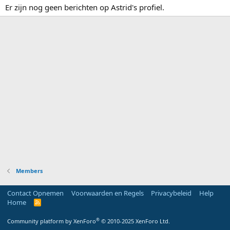
Er zijn nog geen berichten op Astrid's profiel.
Members
Contact Opnemen
Voorwaarden en Regels
Privacybeleid
Help
Home
R
S
S
®
Community platform by XenForo
© 2010-2025 XenForo Ltd.