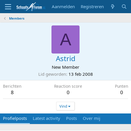
Aanmelden
Registreren
Members
A
Astrid
New Member
Lid geworden
13 feb 2008
Berichten
Reaction score
Punten
8
0
0
Vind
Profielposts
Latest activity
Posts
Over mij