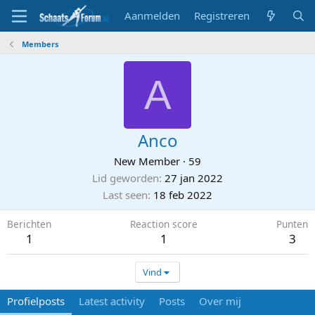
Aanmelden
Registreren
Members
A
Anco
New Member
·
59
Lid geworden
27 jan 2022
Last seen
18 feb 2022
Berichten
Reaction score
Punten
1
1
3
Vind
Profielposts
Latest activity
Posts
Over mij