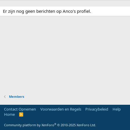
Er zijn nog geen berichten op Anco's profiel.
Members
Contact Opnemen
Voorwaarden en Regels
Privacybeleid
Help
Home
R
S
S
®
Community platform by XenForo
© 2010-2025 XenForo Ltd.