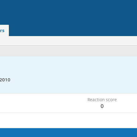
rs
 2010
Reaction score
0