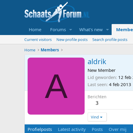
Home
Forums
What's new
Membe
Current visitors
New profile posts
Search profile posts
Home
Members
aldrik
A
New Member
Lid geworden
12 feb
Last seen
4 feb 2013
Berichten
3
Vind
Profielposts
Latest activity
Posts
Over mij