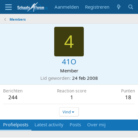
Aanmelden
Registreren
Members
4
41O
Member
Lid geworden
24 feb 2008
Berichten
Reaction score
Punten
244
1
18
Vind
Profielposts
Latest activity
Posts
Over mij