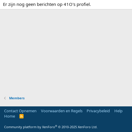
Er zijn nog geen berichten op 41O's profiel.
Members
Contact Opnemen
Voorwaarden en Regels
Privacybeleid
Help
Home
R
S
S
®
Community platform by XenForo
© 2010-2025 XenForo Ltd.