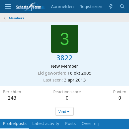
Aanmelden
Registreren
Members
3
3822
New Member
Lid geworden
16 okt 2005
Last seen
3 apr 2013
Berichten
Reaction score
Punten
243
0
0
Vind
Profielposts
Latest activity
Posts
Over mij