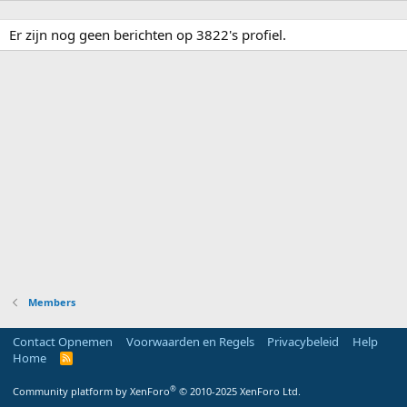
Er zijn nog geen berichten op 3822's profiel.
Members
Contact Opnemen
Voorwaarden en Regels
Privacybeleid
Help
Home
R
S
S
®
Community platform by XenForo
© 2010-2025 XenForo Ltd.