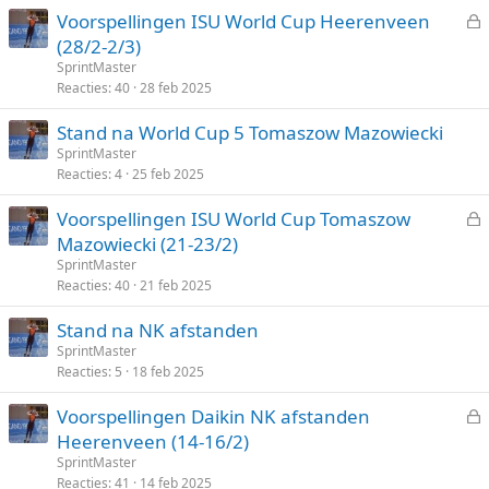
Voorspellingen ISU World Cup Heerenveen
e
(28/2-2/3)
s
SprintMaster
l
Reacties
40
28 feb 2025
o
Stand na World Cup 5 Tomaszow Mazowiecki
t
SprintMaster
e
Reacties
4
25 feb 2025
n
Voorspellingen ISU World Cup Tomaszow
e
Mazowiecki (21-23/2)
s
SprintMaster
l
Reacties
40
21 feb 2025
o
Stand na NK afstanden
t
SprintMaster
e
Reacties
5
18 feb 2025
n
Voorspellingen Daikin NK afstanden
e
Heerenveen (14-16/2)
s
SprintMaster
l
Reacties
41
14 feb 2025