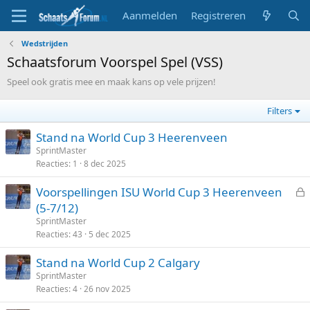
Aanmelden
Registreren
Wedstrijden
Schaatsforum Voorspel Spel (VSS)
Speel ook gratis mee en maak kans op vele prijzen!
Filters
Stand na World Cup 3 Heerenveen
SprintMaster
Reacties
1
8 dec 2025
Voorspellingen ISU World Cup 3 Heerenveen
e
(5-7/12)
s
SprintMaster
l
Reacties
43
5 dec 2025
o
Stand na World Cup 2 Calgary
t
SprintMaster
e
Reacties
4
26 nov 2025
n