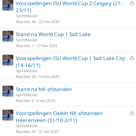
Voorspellingen ISU World Cup 2 Calgary (21-
e
23/11)
s
SprintMaster
l
Reacties
46
22 nov 2025
o
Stand na World Cup 1 Salt Lake
t
SprintMaster
e
Reacties
1
17 nov 2025
n
Voorspellingen ISU World Cup 1 Salt Lake City
e
(14-16/11)
s
SprintMaster
l
Reacties
45
14 nov 2025
o
Stand na NK afstanden
t
SprintMaster
e
Reacties
6
4 nov 2025
n
Voorspellingen Daikin NK afstanden
e
Heerenveen (31/10-2/11)
s
SprintMaster
l
Reacties
47
31 okt 2025