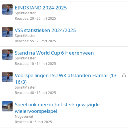
o
EINDSTAND 2024-2025
t
SprintMaster
e
Reacties
20
26 mrt 2025
n
VSS statistieken 2024/2025
SprintMaster
Reacties
55
23 mrt 2025
Stand na World Cup 6 Heerenveen
SprintMaster
Reacties
10
14 mrt 2025
Voorspellingen ISU WK afstanden Hamar (13-
e
16/3)
s
SprintMaster
l
Reacties
48
13 mrt 2025
o
Speel ook mee in het sterk gewijzigde
t
wielervoorspelspel
e
n
Nogevendit
Reacties
0
5 mrt 2025