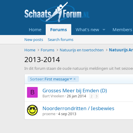
Home
Forums
What's new
Members
New posts
Search forums
Home
Forums
Natuurijs en toertochten
Natuurijs Ar
2013-2014
In dit forum staan de oude natuurijs meldingen uit het seizoe
A
Sorteer:
First message
f
l
Grosses Meer bij Emden (D)
B
o
Bart Vreeken
26 jan 2014
2
3
p
e
Noorderrondritten / Iesbewies
n
proeme
4 sep 2013
d