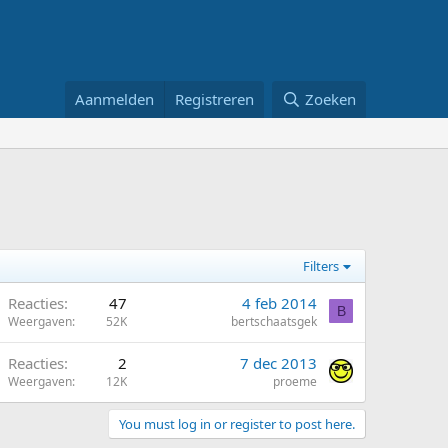
Aanmelden
Registreren
Zoeken
Filters
G
Reacties
47
4 feb 2014
B
Weergaven
52K
bertschaatsgek
G
Reacties
2
7 dec 2013
Weergaven
12K
proeme
You must log in or register to post here.