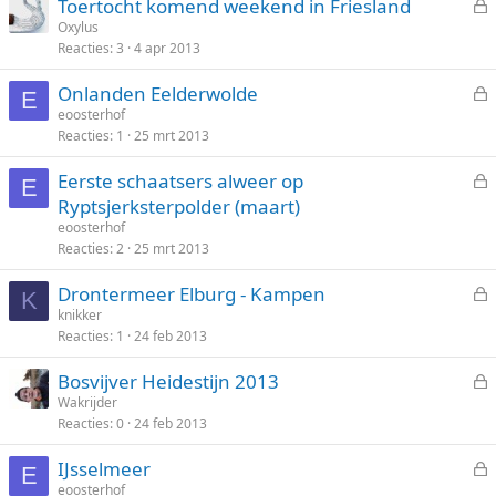
Toertocht komend weekend in Friesland
o
e
Oxylus
t
Reacties
3
4 apr 2013
s
e
l
n
Onlanden Eelderwolde
o
E
e
eoosterhof
t
Reacties
1
25 mrt 2013
s
e
l
n
Eerste schaatsers alweer op
o
E
e
Ryptsjerksterpolder (maart)
t
s
eoosterhof
e
l
Reacties
2
25 mrt 2013
n
o
Drontermeer Elburg - Kampen
t
K
e
knikker
e
Reacties
1
24 feb 2013
s
n
l
Bosvijver Heidestijn 2013
o
e
Wakrijder
t
Reacties
0
24 feb 2013
s
e
l
n
IJsselmeer
o
E
e
eoosterhof
t