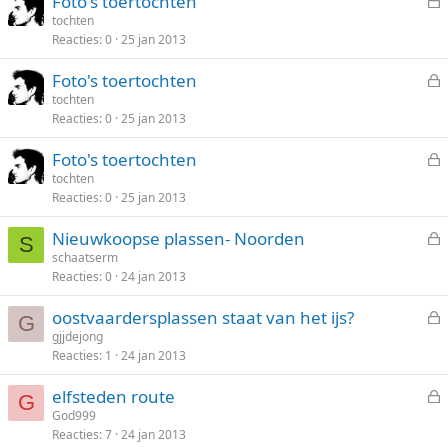
Foto's toertochten
o
e
tochten
t
Reacties
0
25 jan 2013
s
e
l
n
Foto's toertochten
o
e
tochten
t
Reacties
0
25 jan 2013
s
e
l
n
Foto's toertochten
o
e
tochten
t
Reacties
0
25 jan 2013
s
e
l
n
Nieuwkoopse plassen- Noorden
o
S
e
schaatserm
t
Reacties
0
24 jan 2013
s
e
l
n
oostvaardersplassen staat van het ijs?
o
G
e
gjjdejong
t
Reacties
1
24 jan 2013
s
e
l
n
elfsteden route
o
G
e
God999
t
Reacties
7
24 jan 2013
s
e