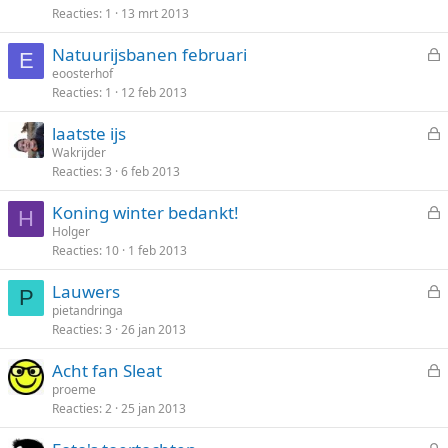
Reacties
1
13 mrt 2013
s
e
l
n
Natuurijsbanen februari
o
E
e
eoosterhof
t
Reacties
1
12 feb 2013
s
e
l
n
laatste ijs
o
e
Wakrijder
t
Reacties
3
6 feb 2013
s
e
l
n
Koning winter bedankt!
o
H
e
Holger
t
Reacties
10
1 feb 2013
s
e
l
n
Lauwers
o
P
e
pietandringa
t
Reacties
3
26 jan 2013
s
e
l
n
Acht fan Sleat
o
e
proeme
t
Reacties
2
25 jan 2013
s
e
l
n