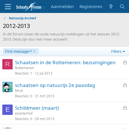
Aanmelden
Registreren
Natuurijs Archief
2012-2013
In dit forum staan de oude natuurijs meldingen uit het seizoen 2012-
2013. Deze zijn dus niet meer actueel!!
A
First message
Filters
f
l
Schaatsen in de Rottemeren: bezuinigingen
R
o
e
Rottemeren
p
Reacties
1
12 jul 2013
s
e
l
n
schaatsen op natuurijs 2e paasdag
o
d
e
Mcat
t
Reacties
0
31 mrt 2013
s
e
l
n
Schildmeer (maart)
o
E
e
eoosterhof
t
Reacties
0
28 mrt 2013
s
e
l
n