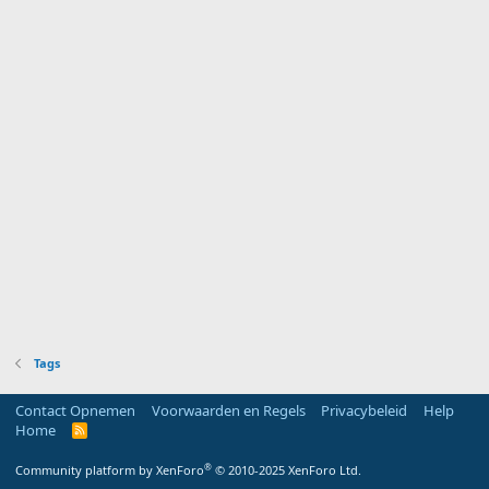
Tags
Contact Opnemen
Voorwaarden en Regels
Privacybeleid
Help
Home
R
S
S
®
Community platform by XenForo
© 2010-2025 XenForo Ltd.