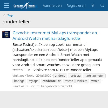
Aanmelden
Registreren
Tags
rondenteller
Gezocht: tester met MyLaps transponder en
Android Watch met hartslagfunctie
Beste Test(st)er, Ik ben op zoek naar iemand
(schaatser/skeeleraar/baanfietser) met een MyLaps
transponder en een Android Smart Watch met
hartslagfunctie. Ik heb een RondenTeller app gemaakt
voor Android Smart Watches en wil deze graag laten
testen. Luc - VinkSite.com NB1 De RondenTeller...
vinklaps
Topic
29 jul 2020
android
hartslag
hartslagmeter
horloge
mylaps
rondenteller
testen
vinksite
watch
Reacties: 3
Forum:
Aangeboden/Gezocht