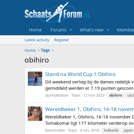
Home
Forums
What's new
Member
Latest activity
Register
Home
Tags
obihiro
Stand na World Cup 1 Obihiro
Dit weekend verliep bij de dames redelijk 
gemiddeld werden er 7.19 punten gescoord
SprintMaster
Topic
12 nov 2023
obihiro
uits
Wereldbeker 1, Obihiro, 16-18 nove
Wereldbeker 1, Obihiro, 16-18 november De 
Tomakomai ligt 177 kilometer verderop ove
leenstrafan
Topic
4 nov 2018
hokkaido
japan