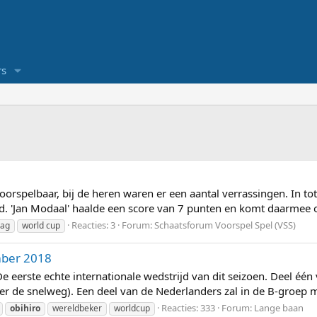
s
voorspelbaar, bij de heren waren er een aantal verrassingen. In 
. 'Jan Modaal' haalde een score van 7 punten en komt daarmee o
Reacties: 3
Forum:
Schaatsforum Voorspel Spel (VSS)
lag
world cup
mber 2018
eerste echte internationale wedstrijd van dit seizoen. Deel één
r de snelweg). Een deel van de Nederlanders zal in de B-groep m
Reacties: 333
Forum:
Lange baan
obihiro
wereldbeker
worldcup