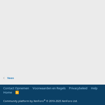
Veen
Contact Opnemen
Voorwaarden en Regels
Privacybeleid
Help
Home
R
S
S
®
Community platform by XenForo
© 2010-2025 XenForo Ltd.