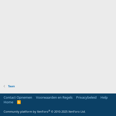
Taan
Contact Opnemen
Voorwaarden en Regels
Privacybeleid
Help
Home
R
S
S
®
Community platform by XenForo
© 2010-2025 XenForo Ltd.