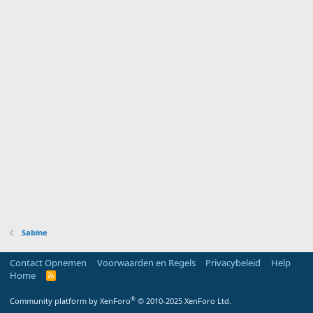
Sabine
Contact Opnemen
Voorwaarden en Regels
Privacybeleid
Help
Home
R
S
S
®
Community platform by XenForo
© 2010-2025 XenForo Ltd.