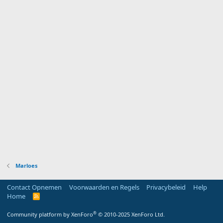
Marloes
Contact Opnemen
Voorwaarden en Regels
Privacybeleid
Help
Home
R
S
S
®
Community platform by XenForo
© 2010-2025 XenForo Ltd.