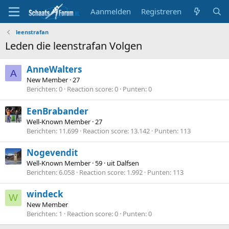
Aanmelden
Registreren
leenstrafan
Leden die leenstrafan Volgen
AnneWalters
A
New Member
·
27
Berichten
0
Reaction score
0
Punten
0
EenBrabander
Well-Known Member
·
27
Berichten
11.699
Reaction score
13.142
Punten
113
Nogevendit
Well-Known Member
·
59
·
uit
Dalfsen
Berichten
6.058
Reaction score
1.992
Punten
113
windeck
W
New Member
Berichten
1
Reaction score
0
Punten
0