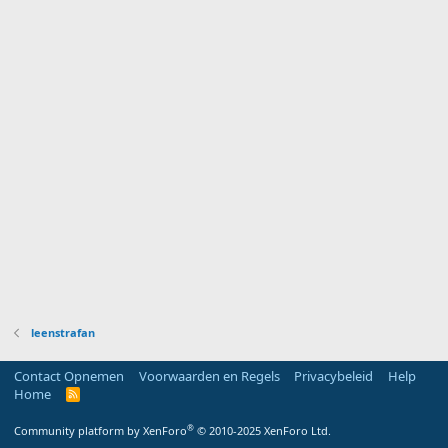
leenstrafan
Contact Opnemen
Voorwaarden en Regels
Privacybeleid
Help
Home
R
S
S
®
Community platform by XenForo
© 2010-2025 XenForo Ltd.