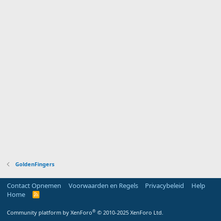
GoldenFingers
Contact Opnemen
Voorwaarden en Regels
Privacybeleid
Help
Home
R
S
S
®
Community platform by XenForo
© 2010-2025 XenForo Ltd.