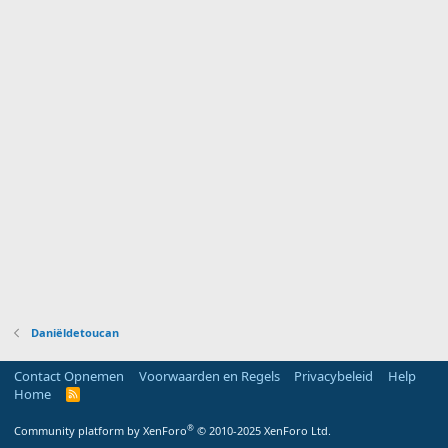
Daniëldetoucan
Contact Opnemen
Voorwaarden en Regels
Privacybeleid
Help
Home
R
S
S
®
Community platform by XenForo
© 2010-2025 XenForo Ltd.