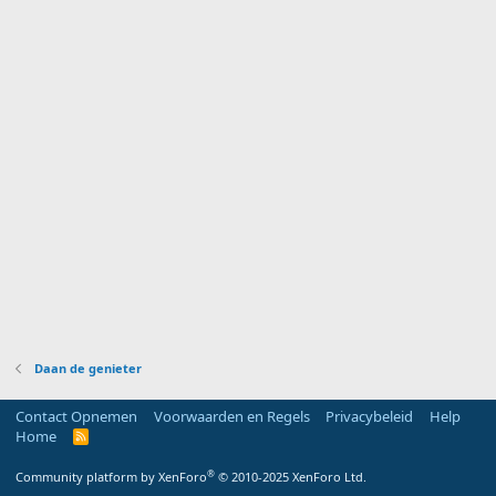
Daan de genieter
Contact Opnemen
Voorwaarden en Regels
Privacybeleid
Help
Home
R
S
S
®
Community platform by XenForo
© 2010-2025 XenForo Ltd.