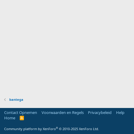
bantega
Contact Opnemen
Voorwaarden en Regels
Privacybeleid
Help
Home
R
S
S
®
Community platform by XenForo
© 2010-2025 XenForo Ltd.