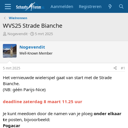
Aanmelden
Registreren
Wielrennen
WVS25 Strade Bianche
T
S
Nogevendit
5 mrt 2025
o
t
p
a
Nogevendit
i
r
Well-Known Member
c
t
s
d
t
a
5 mrt 2025
#1
a
t
r
u
Het vernieuwde wielerspel gaat van start met de Strade
t
m
Bianche.
e
(NB: géén Parijs-Nice)
r
deadline zaterdag 8 maart 11.25 uur
Je kunt meedoen door de namen van je ploeg
onder elkaar
t
e posten, bijvoorbeeld
:
Pogacar