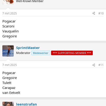
Well-Known Member
7 mrt 2025
#10
Pogacar
Scaroni
Vauquelin
Gregoire
SprintMaster
Moderator
Medewerker
*** SUPPORTING MEMBER ***
7 mrt 2025
#11
Pogacar
Gregoire
Tulett
Carapaz
van Eetvelt
leenstrafan