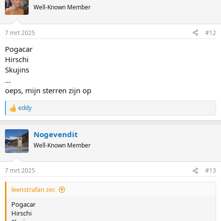
Well-Known Member
7 mrt 2025
#12
Pogacar
Hirschi
Skujins
...
oeps, mijn sterren zijn op
eddy
R
e
a
Nogevendit
c
t
Well-Known Member
i
o
n
7 mrt 2025
#13
s
:
leenstrafan zei:
Pogacar
Hirschi