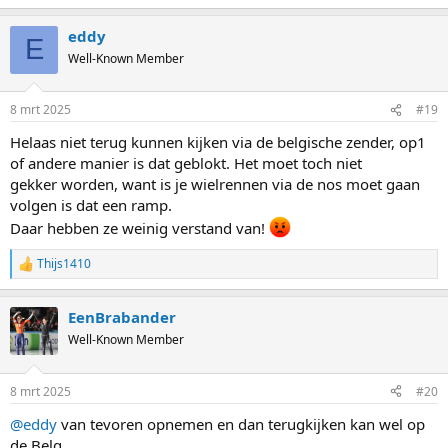
eddy
E
Well-Known Member
8 mrt 2025
#19
Helaas niet terug kunnen kijken via de belgische zender, op1
of andere manier is dat geblokt. Het moet toch niet
gekker worden, want is je wielrennen via de nos moet gaan
volgen is dat een ramp.
Daar hebben ze weinig verstand van!
Thijs1410
R
e
a
EenBrabander
c
t
Well-Known Member
i
o
n
8 mrt 2025
#20
s
:
@eddy
van tevoren opnemen en dan terugkijken kan wel op
de Belg