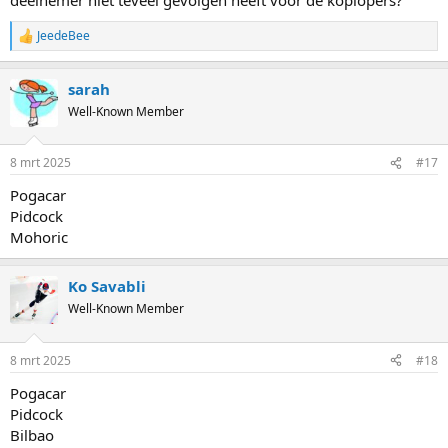
JeedeBee
R
e
a
sarah
c
t
Well-Known Member
i
o
n
8 mrt 2025
#17
s
:
Pogacar
Pidcock
Mohoric
Ko Savabli
Well-Known Member
8 mrt 2025
#18
Pogacar
Pidcock
Bilbao