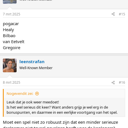
7 mrt 2025
#15
pogacar
Healy
Bilbao
van Eetvelt
Gregoire
leenstrafan
Well-Known Member
8 mrt 2025
#16
Nogevendit zei:
Leuk dat je ook weer meedoet!
Is het wel serieus dit keer? Want anders grijp je wel erg in de
bonuspunten, en daarmee in een eerlijke voortgang van het spel.
Moet een spel niet zo robuust zijn dat een minder serieuze
deelnemer niet teveel gevolgen heeft voor de koplopers?