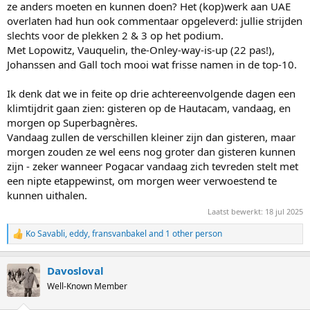
ze anders moeten en kunnen doen? Het (kop)werk aan UAE
overlaten had hun ook commentaar opgeleverd: jullie strijden
slechts voor de plekken 2 & 3 op het podium.
Met Lopowitz, Vauquelin, the-Onley-way-is-up (22 pas!),
Johanssen and Gall toch mooi wat frisse namen in de top-10.
Ik denk dat we in feite op drie achtereenvolgende dagen een
klimtijdrit gaan zien: gisteren op de Hautacam, vandaag, en
morgen op Superbagnères.
Vandaag zullen de verschillen kleiner zijn dan gisteren, maar
morgen zouden ze wel eens nog groter dan gisteren kunnen
zijn - zeker wanneer Pogacar vandaag zich tevreden stelt met
een nipte etappewinst, om morgen weer verwoestend te
kunnen uithalen.
Laatst bewerkt:
18 jul 2025
Ko Savabli
,
eddy
,
fransvanbakel
and 1 other person
R
e
a
Davosloval
c
t
Well-Known Member
i
o