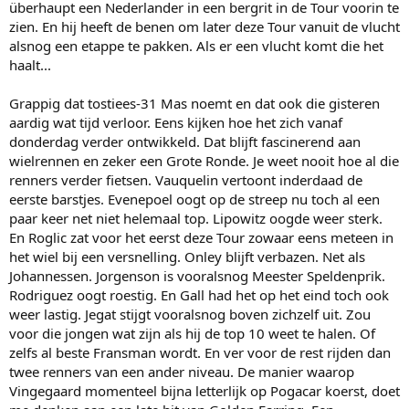
überhaupt een Nederlander in een bergrit in de Tour voorin te
zien. En hij heeft de benen om later deze Tour vanuit de vlucht
alsnog een etappe te pakken. Als er een vlucht komt die het
haalt...
Grappig dat tostiees-31 Mas noemt en dat ook die gisteren
aardig wat tijd verloor. Eens kijken hoe het zich vanaf
donderdag verder ontwikkeld. Dat blijft fascinerend aan
wielrennen en zeker een Grote Ronde. Je weet nooit hoe al die
renners verder fietsen. Vauquelin vertoont inderdaad de
eerste barstjes. Evenepoel oogt op de streep nu toch al een
paar keer net niet helemaal top. Lipowitz oogde weer sterk.
En Roglic zat voor het eerst deze Tour zowaar eens meteen in
het wiel bij een versnelling. Onley blijft verbazen. Net als
Johannessen. Jorgenson is vooralsnog Meester Speldenprik.
Rodriguez oogt roestig. En Gall had het op het eind toch ook
weer lastig. Jegat stijgt vooralsnog boven zichzelf uit. Zou
voor die jongen wat zijn als hij de top 10 weet te halen. Of
zelfs al beste Fransman wordt. En ver voor de rest rijden dan
twee renners van een ander niveau. De manier waarop
Vingegaard momenteel bijna letterlijk op Pogacar koerst, doet