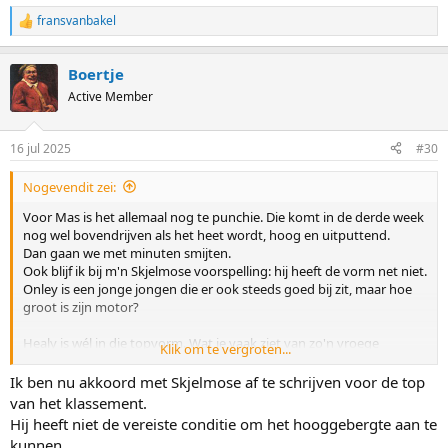
fransvanbakel
R
e
a
Boertje
c
t
Active Member
i
o
n
16 jul 2025
#30
s
:
Nogevendit zei:
Voor Mas is het allemaal nog te punchie. Die komt in de derde week
nog wel bovendrijven als het heet wordt, hoog en uitputtend.
Dan gaan we met minuten smijten.
Ook blijf ik bij m'n Skjelmose voorspelling: hij heeft de vorm net niet.
Onley is een jonge jongen die er ook steeds goed bij zit, maar hoe
groot is zijn motor?
Healy is wél in die topvorm. Wat je vaak ziet van zo'n vroege
Klik om te vergroten...
vluchter in het geel is dat ze nog lang aanklampen op de eerste
échte bergrit,
Ik ben nu akkoord met Skjelmose af te schrijven voor de top
pas op de slotklim eraf moeten en dan nog pogen het verschil
van het klassement.
beperkt te houden. Hij zit er echter té kort voor voor zo'n scenario.
Hij heeft niet de vereiste conditie om het hooggebergte aan te
De tijdrit is wel in zijn voordeel: minder slopend en die breekt de
kunnen.