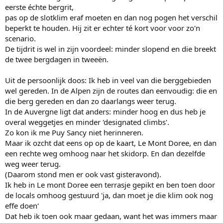
eerste échte bergrit,
pas op de slotklim eraf moeten en dan nog pogen het verschil
beperkt te houden. Hij zit er echter té kort voor voor zo'n
scenario.
De tijdrit is wel in zijn voordeel: minder slopend en die breekt
de twee bergdagen in tweeën.
Uit de persoonlijk doos: Ik heb in veel van die berggebieden
wel gereden. In de Alpen zijn de routes dan eenvoudig: die en
die berg gereden en dan zo daarlangs weer terug.
In de Auvergne ligt dat anders: minder hoog en dus heb je
overal weggetjes en minder 'designated climbs'.
Zo kon ik me Puy Sancy niet herinneren.
Maar ik ozcht dat eens op op de kaart, Le Mont Doree, en dan
een rechte weg omhoog naar het skidorp. En dan dezelfde
weg weer terug.
(Daarom stond men er ook vast gisteravond).
Ik heb in Le mont Doree een terrasje gepikt en ben toen door
de locals omhoog gestuurd 'ja, dan moet je die klim ook nog
effe doen'
Dat heb ik toen ook maar gedaan, want het was immers maar