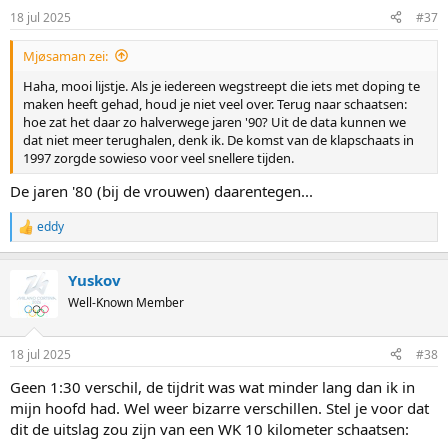
n
18 jul 2025
#37
s
:
Mjøsaman zei:
Haha, mooi lijstje. Als je iedereen wegstreept die iets met doping te
maken heeft gehad, houd je niet veel over. Terug naar schaatsen:
hoe zat het daar zo halverwege jaren '90? Uit de data kunnen we
dat niet meer terughalen, denk ik. De komst van de klapschaats in
1997 zorgde sowieso voor veel snellere tijden.
De jaren '80 (bij de vrouwen) daarentegen...
eddy
R
e
a
Yuskov
c
t
Well-Known Member
i
o
n
18 jul 2025
#38
s
:
Geen 1:30 verschil, de tijdrit was wat minder lang dan ik in
mijn hoofd had. Wel weer bizarre verschillen. Stel je voor dat
dit de uitslag zou zijn van een WK 10 kilometer schaatsen: