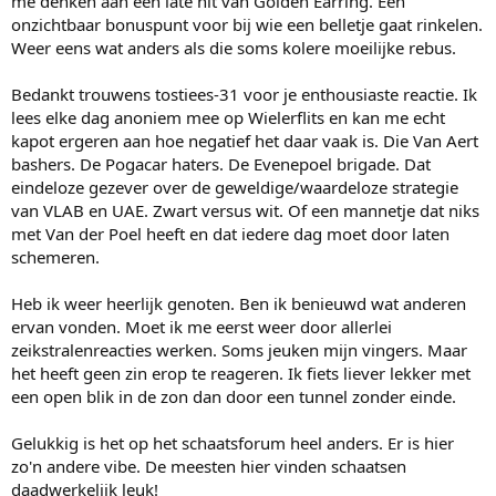
me denken aan een late hit van Golden Earring. Een
onzichtbaar bonuspunt voor bij wie een belletje gaat rinkelen.
Weer eens wat anders als die soms kolere moeilijke rebus.
Bedankt trouwens tostiees-31 voor je enthousiaste reactie. Ik
lees elke dag anoniem mee op Wielerflits en kan me echt
kapot ergeren aan hoe negatief het daar vaak is. Die Van Aert
bashers. De Pogacar haters. De Evenepoel brigade. Dat
eindeloze gezever over de geweldige/waardeloze strategie
van VLAB en UAE. Zwart versus wit. Of een mannetje dat niks
met Van der Poel heeft en dat iedere dag moet door laten
schemeren.
Heb ik weer heerlijk genoten. Ben ik benieuwd wat anderen
ervan vonden. Moet ik me eerst weer door allerlei
zeikstralenreacties werken. Soms jeuken mijn vingers. Maar
het heeft geen zin erop te reageren. Ik fiets liever lekker met
een open blik in de zon dan door een tunnel zonder einde.
Gelukkig is het op het schaatsforum heel anders. Er is hier
zo'n andere vibe. De meesten hier vinden schaatsen
daadwerkelijk leuk!