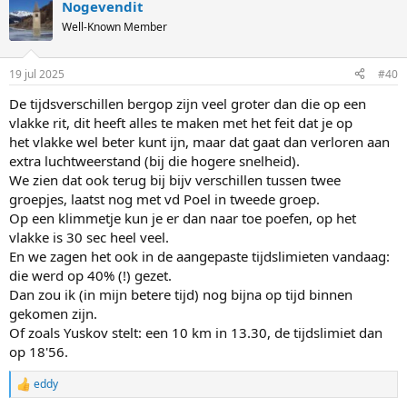
Nogevendit
c
t
Well-Known Member
i
o
n
19 jul 2025
#40
s
:
De tijdsverschillen bergop zijn veel groter dan die op een
vlakke rit, dit heeft alles te maken met het feit dat je op
het vlakke wel beter kunt ijn, maar dat gaat dan verloren aan
extra luchtweerstand (bij die hogere snelheid).
We zien dat ook terug bij bijv verschillen tussen twee
groepjes, laatst nog met vd Poel in tweede groep.
Op een klimmetje kun je er dan naar toe poefen, op het
vlakke is 30 sec heel veel.
En we zagen het ook in de aangepaste tijdslimieten vandaag:
die werd op 40% (!) gezet.
Dan zou ik (in mijn betere tijd) nog bijna op tijd binnen
gekomen zijn.
Of zoals Yuskov stelt: een 10 km in 13.30, de tijdslimiet dan
op 18'56.
eddy
R
e