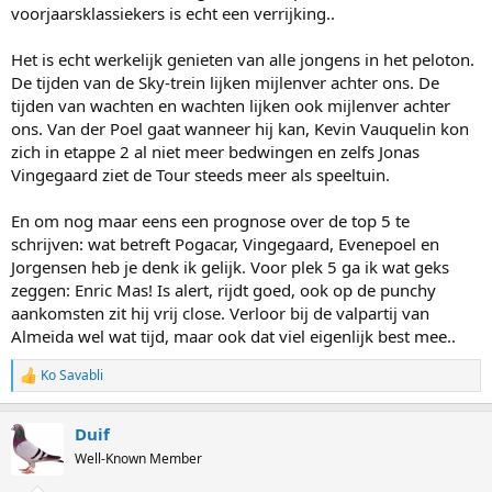
voorjaarsklassiekers is echt een verrijking..
Het is echt werkelijk genieten van alle jongens in het peloton.
De tijden van de Sky-trein lijken mijlenver achter ons. De
tijden van wachten en wachten lijken ook mijlenver achter
ons. Van der Poel gaat wanneer hij kan, Kevin Vauquelin kon
zich in etappe 2 al niet meer bedwingen en zelfs Jonas
Vingegaard ziet de Tour steeds meer als speeltuin.
En om nog maar eens een prognose over de top 5 te
schrijven: wat betreft Pogacar, Vingegaard, Evenepoel en
Jorgensen heb je denk ik gelijk. Voor plek 5 ga ik wat geks
zeggen: Enric Mas! Is alert, rijdt goed, ook op de punchy
aankomsten zit hij vrij close. Verloor bij de valpartij van
Almeida wel wat tijd, maar ook dat viel eigenlijk best mee..
Ko Savabli
R
e
a
Duif
c
t
Well-Known Member
i
o