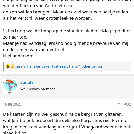
van der Poel en van Aert niet naar
de kop wilden brengen. Maar ook wel weer een beetje reden
als het verschil weer groter leek te worden.
Ik had nog wel de hoop op die slotklim, ik denk Matje poeft er
zo naar toe.
Maar je had vandaag iemand nodig met de bravoure van mij
en de benen van van der Poel.
Niet andersom.
sarah
,
fransvanbakel
,
tostiees-31
and 1 other person
R
e
a
sarah
c
t
Well-Known Member
i
o
n
18 jul 2025
#32
s
:
De kaarten zijn nu wel geschud na de bergrit van gisteren,
wat Jumbo ook probeert die dekselse Pogacar is niet klein te
krijgen, denk dat vandaag in de tijdrit Vinegaard weer een pak
slaag krijgt.