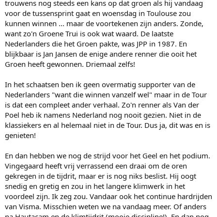
trouwens nog steeds een kans op dat groen als hij vandaag
voor de tussensprint gaat en woensdag in Toulouse zou
kunnen winnen ... maar de voortekenen zijn anders. Zonde,
want zo'n Groene Trui is ook wat waard. De laatste
Nederlanders die het Groen pakte, was JPP in 1987. En
blijkbaar is Jan Jansen de enige andere renner die ooit het
Groen heeft gewonnen. Driemaal zelfs!
In het schaatsen ben ik geen overmatig supporter van de
Nederlanders "want die winnen vanzelf wel" maar in de Tour
is dat een compleet ander verhaal. Zo'n renner als Van der
Poel heb ik namens Nederland nog nooit gezien. Niet in de
klassiekers en al helemaal niet in de Tour. Dus ja, dit was en is
genieten!
En dan hebben we nog de strijd voor het Geel en het podium.
Vingegaard heeft vrij verrassend een draai om de oren
gekregen in de tijdrit, maar er is nog niks beslist. Hij oogt
snedig en gretig en zou in het langere klimwerk in het
voordeel zijn. Ik zeg zou. Vandaar ook het continue hardrijden
van Visma. Misschien weten we na vandaag meer. Of anders
na Hautacam en de klimtijdrit (mooie discipline!). En dan nog