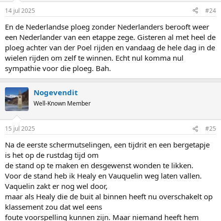
n
14 jul 2025
#24
s
:
En de Nederlandse ploeg zonder Nederlanders berooft weer
een Nederlander van een etappe zege. Gisteren al met heel de
ploeg achter van der Poel rijden en vandaag de hele dag in de
wielen rijden om zelf te winnen. Echt nul komma nul
sympathie voor die ploeg. Bah.
Nogevendit
Well-Known Member
15 jul 2025
#25
Na de eerste schermutselingen, een tijdrit en een bergetapje
is het op de rustdag tijd om
de stand op te maken en desgewenst wonden te likken.
Voor de stand heb ik Healy en Vauquelin weg laten vallen.
Vaquelin zakt er nog wel door,
maar als Healy die de buit al binnen heeft nu overschakelt op
klassement zou dat wel eens
foute voorspelling kunnen zijn. Maar niemand heeft hem