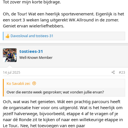
Tot zover mijn korte bijdrage.
Oh, de Tour! Wat een heerlijk sportevenement. Eigenlijk is het
een soort 3 weken lang uitgerekt WK Allround in de zomer.
Geniet ervan wielerliefhebbers.
Davosloval
and
tostiees-31
R
e
a
tostiees-31
c
t
Well-Known Member
i
o
n
14 jul 2025
#23
s
:
Ko Savabli zei:
Over die eerste week gesproken; wat vonden jullie ervan?
Och, wat was het genieten. Wát een prachtig parcours heeft
de organisatie hier voor ons uitgerold. Wat is het heerlijk om
jezelf halverwege, bijvoorbeeld, etappe 4 af te vragen of je
naar dé Ronde zit te kijken of naar een willekeurige etappe in
Le Tour.. Nee, het toevoegen van een paar