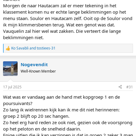
twee bergdagen in tweeën.
Morgen de naar Hautacam zal er meer tekening in het
klassement komen nu er echte lange beklimmingen op het
Uit de persoonlijk doos: Ik heb in veel van die berggebieden wel
gereden. In de Alpen zijn de routes dan eenvoudig: die en die berg
menu staan. Soulor en Hautacam zelf. Ooit op de Soulor vond
gereden en dan zo daarlangs weer terug.
ik mijn klimmersbenen terug. Wat een genot was dat.
In de Auvergne ligt dat anders: minder hoog en dus heb je overal
Vauquelin zal hier wel wat zakken. Die verteert die lange
weggetjes en minder 'designated climbs'.
beklimmingen niet.
Zo kon ik me Puy Sancy niet herinneren.
Maar ik ozcht dat eens op op de kaart, Le Mont Doree, en dan een
Ko Savabli
and
tostiees-31
rechte weg omhoog naar het skidorp. En dan dezelfde weg weer
R
e
terug.
a
(Daarom stond men er ook vast gisteravond).
Nogevendit
c
Ik heb in Le mont Doree een terrasje gepikt en ben toen door de
t
Well-Known Member
locals omhoog gestuurd 'ja, dan moet je die klim ook nog effe doen'
i
Dat heb ik toen ook maar gedaan, want het was immers maar 3,3
o
km. Kan me wel herinneren dat het weer naar beneden erg hard
n
17 jul 2025
#31
ging want rechte weg.
s
Bekijk bijlage 6529
:
Wat was er vandaag aan de hand met kopgroep 1 en de
poursuivants?
Zo lang ik wielrennen kijk kan ik me dit niet herinneren:
groep 2 blijft op 20 sec hangen.
Zo heel erg hard reden ze ook niet, gezien ook de voorsprong
op het peloton en de snelheid daarin.
Enige uitleg die ik kan verzinnen is dat in groep 2 zeker 3 man