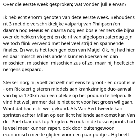
Over die eerste week gesproken; wat vonden jullie ervan?
Ik heb echt enorm genoten van deze eerste week. Behoudens
rit 3 met die verschrikkelijke valpartij van Philipsen (en
daarna nog Meeus en daarna nog een bosje renners die bijna
over de hekken vlogen) en de rit van afgelopen zaterdag zijn
we toch flink verwend met heel veel strijd en spannende
finales. En wat is het toch genieten van Matje! Ok, hij had hier
en daar misschien iets anders kunnen koersen en dan
misschien, misschien, misschien zus of zo, maar hij heeft zich
nergens gespaard.
Sterker nog; hij voelt zichzelf niet eens te groot - en groot is ie
- om Rickaert gisteren middels aan krankzinnige duo-aanval
van bijna 170km aan een plekje op het podium te helpen. Ik
vind het wel jammer dat ie niet echt voor het groen wil gaan.
Want dat had echt wel gekund. Als Van Aert tweede kan
sprinten achter Milan op een licht hellende aankomst kan Van
der Poel daar ook top 5 rijden. En ook in de tussensprints had
ie veel meer kunnen rapen, ook door buitengewoon
economisch mee te glijden voor een paar puntjes. Hij heeft