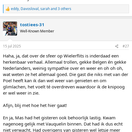
eddy
,
Davosloval
,
sarah
and 3 others
R
e
a
tostiees-31
c
t
Well-Known Member
i
o
n
15 jul 2025
#27
s
:
Haha, ja, dat over de sfeer op Wielerflits is inderdaad een
herkenbaar verhaal. Allemaal trollen, gekke Belgen én gekke
Nederlanders, weinig sympathie over en weer en oh oh oh,
wat weten ze het allemaal goed. Die gast die niks met van der
Poel heeft kan ik dan wel weer van genieten en om
glimlachen, het voelt té overdreven waardoor ik de knipoog
er wel weer in zie.
Afijn, blij met hoe het hier gaat!
En ja, Mas had het gisteren ook behoorlijk lastig. Kwam
nagenoeg gelijk met Vauquelin binnen. Dat had ik dus echt
niet verwacht. Had overigens van gisteren wel íetsje meer