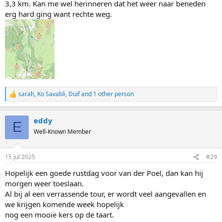
3,3 km. Kan me wel herinneren dat het weer naar beneden
erg hard ging want rechte weg.
sarah
,
Ko Savabli
,
Duif
and 1 other person
R
e
a
eddy
c
E
t
Well-Known Member
i
o
n
15 jul 2025
#29
s
:
Hopelijk een goede rustdag voor van der Poel, dan kan hij
morgen weer toeslaan.
Al bij al een verrassende tour, er wordt veel aangevallen en
we krijgen komende week hopelijk
nog een mooie kers op de taart.