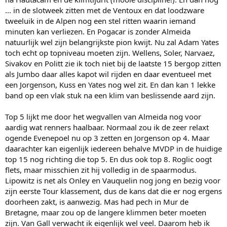
... in de slotweek zitten met de Ventoux en dat loodzware
tweeluik in de Alpen nog een stel ritten waarin iemand
minuten kan verliezen. En Pogacar is zonder Almeida
natuurlijk wel zijn belangrijkste pion kwijt. Nu zal Adam Yates
toch echt op topniveau moeten zijn. Wellens, Soler, Narvaez,
Sivakov en Politt zie ik toch niet bij de laatste 15 bergop zitten
als Jumbo daar alles kapot wil rijden en daar eventueel met
een Jorgenson, Kuss en Yates nog wel zit. En dan kan 1 lekke
band op een vlak stuk na een klim van beslissende aard zijn.
Top 5 lijkt me door het wegvallen van Almeida nog voor
aardig wat renners haalbaar. Normaal zou ik de zeer relaxt
ogende Evenepoel nu op 3 zetten en Jorgenson op 4. Maar
daarachter kan eigenlijk iedereen behalve MVDP in de huidige
top 15 nog richting die top 5. En dus ook top 8. Roglic oogt
flets, maar misschien zit hij volledig in de spaarmodus.
Lipowitz is net als Onley en Vauquelin nog jong en bezig voor
zijn eerste Tour klassement, dus de kans dat die er nog ergens
doorheen zakt, is aanwezig. Mas had pech in Mur de
Bretagne, maar zou op de langere klimmen beter moeten
zijn. Van Gall verwacht ik eigenlijk wel veel. Daarom heb ik