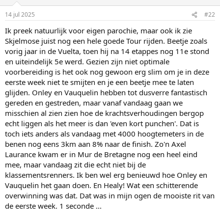
14 jul 2025
#22
Ik preek natuurlijk voor eigen parochie, maar ook ik zie
Skjelmose juist nog een hele goede Tour rijden. Beetje zoals
vorig jaar in de Vuelta, toen hij na 14 etappes nog 11e stond
en uiteindelijk 5e werd. Gezien zijn niet optimale
voorbereiding is het ook nog gewoon erg slim om je in deze
eerste week niet te smijten en je een beetje mee te laten
glijden. Onley en Vauquelin hebben tot dusverre fantastisch
gereden en gestreden, maar vanaf vandaag gaan we
misschien al zien zien hoe de krachtsverhoudingen bergop
echt liggen als het meer is dan 'even kort punchen'. Dat is
toch iets anders als vandaag met 4000 hoogtemeters in de
benen nog eens 3km aan 8% naar de finish. Zo'n Axel
Laurance kwam er in Mur de Bretagne nog een heel eind
mee, maar vandaag zit die echt niet bij de
klassementsrenners. Ik ben wel erg benieuwd hoe Onley en
Vauquelin het gaan doen. En Healy! Wat een schitterende
overwinning was dat. Dat was in mijn ogen de mooiste rit van
de eerste week. 1 seconde ...