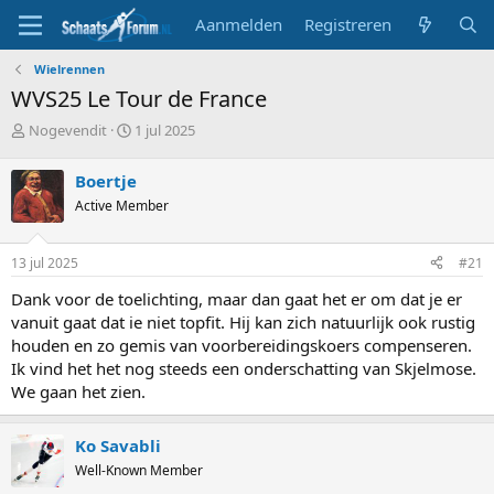
Aanmelden
Registreren
Wielrennen
WVS25 Le Tour de France
T
S
Nogevendit
1 jul 2025
o
t
p
a
Boertje
i
r
Active Member
c
t
s
d
t
a
13 jul 2025
#21
a
t
r
u
Dank voor de toelichting, maar dan gaat het er om dat je er
t
m
vanuit gaat dat ie niet topfit. Hij kan zich natuurlijk ook rustig
e
houden en zo gemis van voorbereidingskoers compenseren.
r
Ik vind het het nog steeds een onderschatting van Skjelmose.
We gaan het zien.
Ko Savabli
Well-Known Member