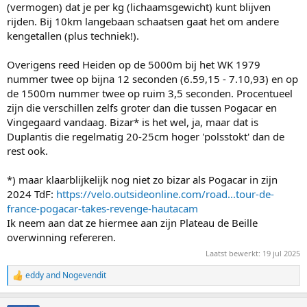
(vermogen) dat je per kg (lichaamsgewicht) kunt blijven
rijden. Bij 10km langebaan schaatsen gaat het om andere
kengetallen (plus techniek!).
Overigens reed Heiden op de 5000m bij het WK 1979
nummer twee op bijna 12 seconden (6.59,15 - 7.10,93) en op
de 1500m nummer twee op ruim 3,5 seconden. Procentueel
zijn die verschillen zelfs groter dan die tussen Pogacar en
Vingegaard vandaag. Bizar* is het wel, ja, maar dat is
Duplantis die regelmatig 20-25cm hoger 'polsstokt' dan de
rest ook.
*) maar klaarblijkelijk nog niet zo bizar als Pogacar in zijn
2024 TdF:
https://velo.outsideonline.com/road...tour-de-
france-pogacar-takes-revenge-hautacam
Ik neem aan dat ze hiermee aan zijn Plateau de Beille
overwinning refereren.
Laatst bewerkt:
19 jul 2025
eddy
and
Nogevendit
R
e
a