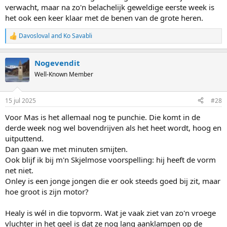
verwacht, maar na zo'n belachelijk geweldige eerste week is
het ook een keer klaar met de benen van de grote heren.
Davosloval
and
Ko Savabli
R
e
a
Nogevendit
c
t
Well-Known Member
i
o
n
15 jul 2025
#28
s
:
Voor Mas is het allemaal nog te punchie. Die komt in de
derde week nog wel bovendrijven als het heet wordt, hoog en
uitputtend.
Dan gaan we met minuten smijten.
Ook blijf ik bij m'n Skjelmose voorspelling: hij heeft de vorm
net niet.
Onley is een jonge jongen die er ook steeds goed bij zit, maar
hoe groot is zijn motor?
Healy is wél in die topvorm. Wat je vaak ziet van zo'n vroege
vluchter in het geel is dat ze nog lang aanklampen op de