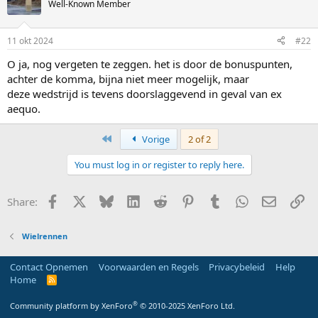
Well-Known Member
11 okt 2024
#22
O ja, nog vergeten te zeggen. het is door de bonuspunten,
achter de komma, bijna niet meer mogelijk, maar
deze wedstrijd is tevens doorslaggevend in geval van ex
aequo.
First
Vorige
2 of 2
You must log in or register to reply here.
Facebook
X
Bluesky
LinkedIn
Reddit
Pinterest
Tumblr
WhatsApp
E-mail
Li
Share:
Wielrennen
Contact Opnemen
Voorwaarden en Regels
Privacybeleid
Help
Home
R
S
S
®
Community platform by XenForo
© 2010-2025 XenForo Ltd.