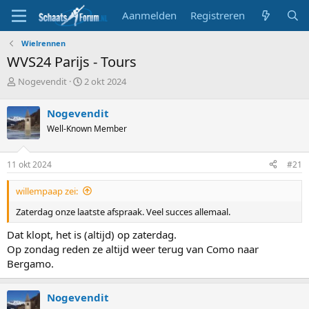
Aanmelden
Registreren
Wielrennen
WVS24 Parijs - Tours
T
S
Nogevendit
2 okt 2024
o
t
p
a
Nogevendit
i
r
Well-Known Member
c
t
s
d
t
a
11 okt 2024
#21
a
t
r
u
willempaap zei:
t
m
e
Zaterdag onze laatste afspraak. Veel succes allemaal.
r
Dat klopt, het is (altijd) op zaterdag.
Op zondag reden ze altijd weer terug van Como naar
Bergamo.
Nogevendit