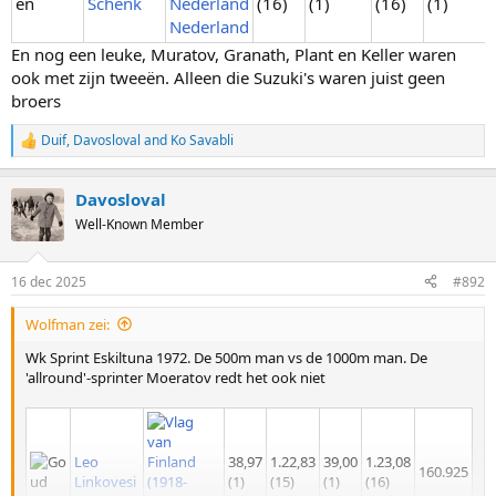
Schenk
(16)
(1)
(16)
(1)
Nederland
En nog een leuke, Muratov, Granath, Plant en Keller waren
ook met zijn tweeën. Alleen die Suzuki's waren juist geen
broers
Duif
,
Davosloval
and
Ko Savabli
R
e
a
Davosloval
c
t
Well-Known Member
i
o
n
16 dec 2025
#892
s
:
Wolfman zei:
Wk Sprint Eskiltuna 1972. De 500m man vs de 1000m man. De
'allround'-sprinter Moeratov redt het ook niet
Leo
38,97
1.22,83
39,00
1.23,08
160.925
Linkovesi
(1)
(15)
(1)
(16)