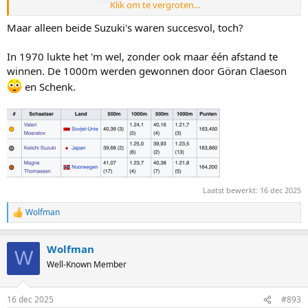
Klik om te vergroten...
Finland
Maar alleen beide Suzuki's waren succesvol, toch?
Valeri
39,53
1.22,04
39,68
1.21,83
In 1970 lukte het 'm wel, zonder ook maar één afstand te
161.145
Moeratov
(3)
(7)
(2)
(4)
Sovjet-
winnen. De 1000m werden gewonnen door Göran Claeson
Unie
en Schenk.
Ard
40,91
1.20,02
40,62
1.19,93
Nederland
161.505
Schenk
(16)
(1)
(16)
(1)
En nog een leuke, Muratov, Granath, Plant en Keller waren ook met
zijn tweeën. Alleen die Suzuki's waren juist geen broers
Laatst bewerkt:
16 dec 2025
Wolfman
R
e
a
Wolfman
c
W
t
Well-Known Member
i
o
n
16 dec 2025
#893
s