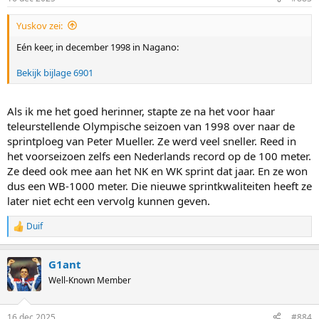
Yuskov zei:
Eén keer, in december 1998 in Nagano:
Bekijk bijlage 6901
Als ik me het goed herinner, stapte ze na het voor haar
teleurstellende Olympische seizoen van 1998 over naar de
sprintploeg van Peter Mueller. Ze werd veel sneller. Reed in
het voorseizoen zelfs een Nederlands record op de 100 meter.
Ze deed ook mee aan het NK en WK sprint dat jaar. En ze won
dus een WB-1000 meter. Die nieuwe sprintkwaliteiten heeft ze
later niet echt een vervolg kunnen geven.
Duif
R
e
a
G1ant
c
t
Well-Known Member
i
o
n
16 dec 2025
#884