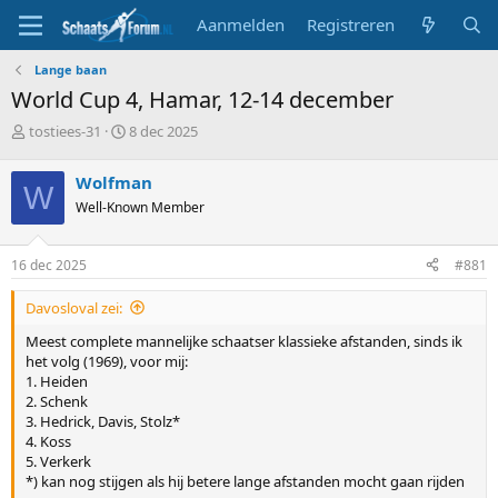
Aanmelden
Registreren
Lange baan
World Cup 4, Hamar, 12-14 december
T
S
tostiees-31
8 dec 2025
o
t
p
a
Wolfman
W
i
r
Well-Known Member
c
t
s
d
t
a
16 dec 2025
#881
a
t
r
u
Davosloval zei:
t
m
e
Meest complete mannelijke schaatser klassieke afstanden, sinds ik
r
het volg (1969), voor mij:
1. Heiden
2. Schenk
3. Hedrick, Davis, Stolz*
4. Koss
5. Verkerk
*) kan nog stijgen als hij betere lange afstanden mocht gaan rijden