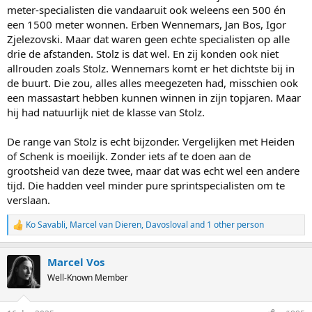
meter-specialisten die vandaaruit ook weleens een 500 én
een 1500 meter wonnen. Erben Wennemars, Jan Bos, Igor
Zjelezovski. Maar dat waren geen echte specialisten op alle
drie de afstanden. Stolz is dat wel. En zij konden ook niet
allrouden zoals Stolz. Wennemars komt er het dichtste bij in
de buurt. Die zou, alles alles meegezeten had, misschien ook
een massastart hebben kunnen winnen in zijn topjaren. Maar
hij had natuurlijk niet de klasse van Stolz.
De range van Stolz is echt bijzonder. Vergelijken met Heiden
of Schenk is moeilijk. Zonder iets af te doen aan de
grootsheid van deze twee, maar dat was echt wel een andere
tijd. Die hadden veel minder pure sprintspecialisten om te
verslaan.
Ko Savabli
,
Marcel van Dieren
,
Davosloval
and 1 other person
R
e
a
Marcel Vos
c
t
Well-Known Member
i
o
n