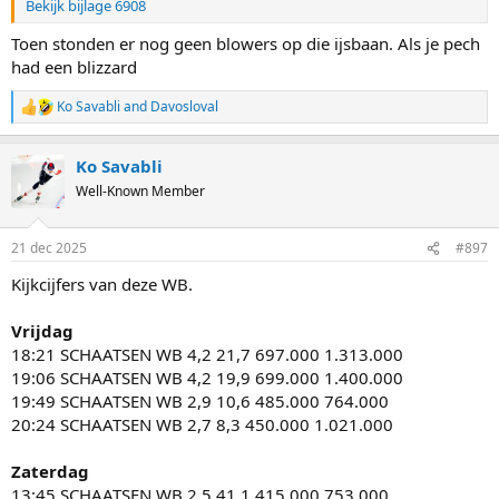
Bekijk bijlage 6908
Toen stonden er nog geen blowers op die ijsbaan. Als je pech
had een blizzard
Ko Savabli
and
Davosloval
R
e
a
Ko Savabli
c
t
Well-Known Member
i
o
n
21 dec 2025
#897
s
:
Kijkcijfers van deze WB.
Vrijdag
18:21 SCHAATSEN WB 4,2 21,7 697.000 1.313.000
19:06 SCHAATSEN WB 4,2 19,9 699.000 1.400.000
19:49 SCHAATSEN WB 2,9 10,6 485.000 764.000
20:24 SCHAATSEN WB 2,7 8,3 450.000 1.021.000
Zaterdag
13:45 SCHAATSEN WB 2,5 41,1 415.000 753.000