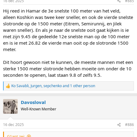
16 dec 2025
#885
s
:
Hij reed in Hamar de 3e snelste 100 meter van het veld,
alleen Koshkin was twee keer sneller, en ook de vierde snelste
slotronde op de 1500 meter (Eitrem, Semirunnij, en Jilek
waren sneller). En als je naar de snelste ooit gaat kijken is ie
met zijn 9.45 de gedeelde 12e snelste man op de 100 meter
en is ie met 26.82 de vierde man ooit op de slotronde 1500
meter.
Dit hoort gewoon niet te kunnen, de meeste mannen met een
sterke 1500 meter slotronde hebben moeite om onder de 10
seconden te openen, laat staan 9.8 of zelfs 9.5.
Ko Savabli
,
Jurgen
,
sepchenko
and 1 other person
R
e
a
Davosloval
c
t
Well-Known Member
i
o
n
16 dec 2025
#886
s
:
G1ant zei: