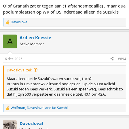
:
Olof Granath zat er tegen aan (1 afstandsmedaille) , maar qua
podiumplaatsen op WK of OS inderdaad alleen de Suzuki's
Davosloval
R
e
a
Ard en Keessie
c
A
t
Active Member
i
o
n
16 dec 2025
#894
s
:
Davosloval zei:
Maar alleen beide Suzuki's waren succesvol, toch?
In 1969 in Deventer wk allround nog gezien. Op de 500m Keiichi
Suzuki tegen Kees Verkerk. Suzuki als een speer weg, Kees schrok zo
dat hij zijn 500 verpestte en daarmee de titel. 40,1 om 42,6.
Wolfman
,
Davosloval
and
Ko Savabli
R
e
a
Davosloval
c
t