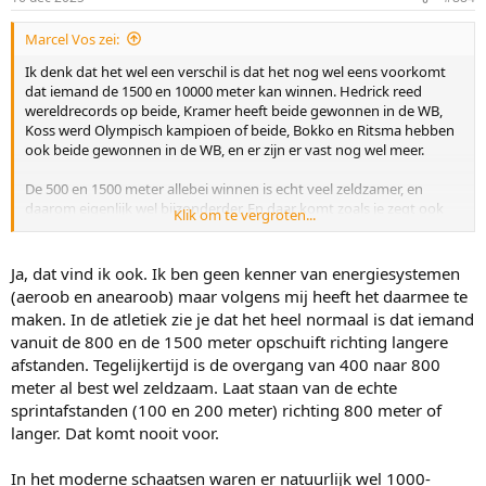
s
:
Marcel Vos zei:
Ik denk dat het wel een verschil is dat het nog wel eens voorkomt
dat iemand de 1500 en 10000 meter kan winnen. Hedrick reed
wereldrecords op beide, Kramer heeft beide gewonnen in de WB,
Koss werd Olympisch kampioen of beide, Bokko en Ritsma hebben
ook beide gewonnen in de WB, en er zijn er vast nog wel meer.
De 500 en 1500 meter allebei winnen is echt veel zeldzamer, en
daarom eigenlijk wel bijzonderder. En daar komt zoals je zegt ook
Klik om te vergroten...
nog eens bij dat ie niet alleen wint maar op alle drie de afstanden
dominant is.
Ja, dat vind ik ook. Ik ben geen kenner van energiesystemen
(aeroob en anearoob) maar volgens mij heeft het daarmee te
maken. In de atletiek zie je dat het heel normaal is dat iemand
vanuit de 800 en de 1500 meter opschuift richting langere
afstanden. Tegelijkertijd is de overgang van 400 naar 800
meter al best wel zeldzaam. Laat staan van de echte
sprintafstanden (100 en 200 meter) richting 800 meter of
langer. Dat komt nooit voor.
In het moderne schaatsen waren er natuurlijk wel 1000-