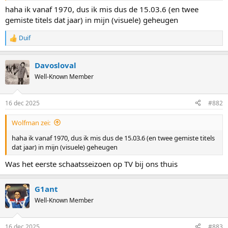
haha ik vanaf 1970, dus ik mis dus de 15.03.6 (en twee
gemiste titels dat jaar) in mijn (visuele) geheugen
Duif
R
e
a
Davosloval
c
t
Well-Known Member
i
o
n
16 dec 2025
#882
s
:
Wolfman zei:
haha ik vanaf 1970, dus ik mis dus de 15.03.6 (en twee gemiste titels
dat jaar) in mijn (visuele) geheugen
Was het eerste schaatsseizoen op TV bij ons thuis
G1ant
Well-Known Member
16 dec 2025
#883