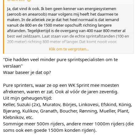
Ja, dat vind ik ook. Ik ben geen kenner van energiesystemen
(aeroob en anearoob) maar volgens mij heeft het daarmee te
maken. In de atletiek zie je dat het heel normaal is dat iemand
vanuit de 800 en de 1500 meter opschuift richting langere
afstanden. Tegelijkertijd is de overgang van 400 naar 800 meter al
best wel zeldzaam. Laat staan van de echte sprintafstanden (100 en
200 meter) richting 800 meter of langer. Dat komt nooit voor.
Klik om te vergroten...
In het moderne schaatsen waren er natuurlijk wel 1000-meter-
specialisten die vandaaruit ook weleens een 500 én een 1500 meter
"Die hadden veel minder pure sprintspecialisten om te
wonnen. Erben Wennemars, Jan Bos, Igor Zjelezovski. Maar dat
verslaan"
waren geen echte specialisten op alle drie de afstanden. Stolz is dat
Waar baseer je dat op?
wel. En zij konden ook niet allrouden zoals Stolz. Wennemars komt
er het dichtste bij in de buurt. Die zou, alles alles meegezeten had,
Pure sprinters, waar ze op een WK Sprint mee moesten
misschien ook een massastart hebben kunnen winnen in zijn
afrekenen, waren er zat. Ook al vóór de jaren zeventig.
topjaren. Maar hij had natuurlijk niet de klasse van Stolz.
Uit mijn geheugen/tijd:
De range van Stolz is echt bijzonder. Vergelijken met Heiden of
Keller, Suzuki (2x), Muratov, Börjes, Linkovesi, Efskind, König,
Schenk is moeilijk. Zonder iets af te doen aan de grootsheid van
Bjørang, Kulikov, Granath, Boucher, Rønning, Mueller, Plant,
deze twee, maar dat was echt wel een andere tijd.
Die hadden veel
Klebnikov, etc.
minder pure sprintspecialisten om te verslaan.
Sommige meer 500m rijders, andere meer 1000m rijders (die
soms ook een goede 1500m konden rijden).