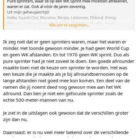
Pure sprinters, waar ze op een WK Sprint mee moesten afrekenen,
waren er zat. Ook al vóór de jaren zeventig.
Uit mijn geheugen/tijd:
Keller, Suzuki (2x), Muratov, Börjes, Linkovesi, Efskind, König,
Bjørang, Kulikov, Granath, Boucher, Rønning, Mueller, Plant,
Klik om te vergroten...
Klebnikov, etc.
Sommige meer 500m rijders, andere meer 1000m rijders (die soms
ook een goede 1500m konden rijden).
Ik zeg niet dat er geen sprinters waren, maar het waren er
minder. Het loonde gewoon minder. Je had geen World Cup
en geen WK afstanden. En tot 1970 geen WK sprint. Dus als
pure sprinter had je niet zoveel te doen. Een goede allrounder
maakte toen niet de keuze om sprinter te worden. Het was
een keuze die je maakte als je bij allroundtoernooien op de
lange afstanden niet goed mee kon komen. Een deel van de
namen die jij noemt deed nog gewoon mee aan het WK
allround. Dan ben je niet een gefocuste sprinter zoals de
echte 500-meter-mannen van nu.
Je ziet in de uitslagen ook gewoon dat de verschillen groter
zijn dan nu.
Daarnaast: er is nu veel meer bekend over de verschillende