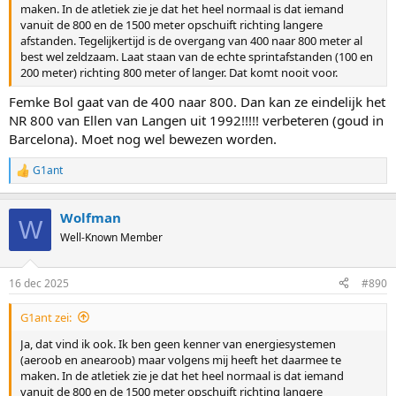
maken. In de atletiek zie je dat het heel normaal is dat iemand
vanuit de 800 en de 1500 meter opschuift richting langere
afstanden. Tegelijkertijd is de overgang van 400 naar 800 meter al
best wel zeldzaam. Laat staan van de echte sprintafstanden (100 en
200 meter) richting 800 meter of langer. Dat komt nooit voor.
Femke Bol gaat van de 400 naar 800. Dan kan ze eindelijk het
NR 800 van Ellen van Langen uit 1992!!!!! verbeteren (goud in
Barcelona). Moet nog wel bewezen worden.
G1ant
R
e
a
Wolfman
c
W
t
Well-Known Member
i
o
n
16 dec 2025
#890
s
:
G1ant zei:
Ja, dat vind ik ook. Ik ben geen kenner van energiesystemen
(aeroob en anearoob) maar volgens mij heeft het daarmee te
maken. In de atletiek zie je dat het heel normaal is dat iemand
vanuit de 800 en de 1500 meter opschuift richting langere