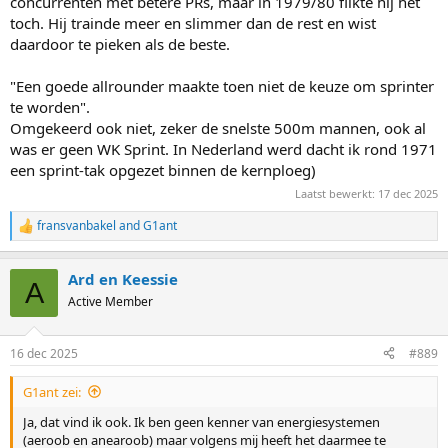
concurrenten met betere PRs, maar in 1979/80 flikte hij het
toch. Hij trainde meer en slimmer dan de rest en wist
daardoor te pieken als de beste.
"Een goede allrounder maakte toen niet de keuze om sprinter
te worden".
Omgekeerd ook niet, zeker de snelste 500m mannen, ook al
was er geen WK Sprint. In Nederland werd dacht ik rond 1971
een sprint-tak opgezet binnen de kernploeg)
Laatst bewerkt:
17 dec 2025
fransvanbakel
and
G1ant
R
e
a
Ard en Keessie
c
A
t
Active Member
i
o
n
16 dec 2025
#889
s
:
G1ant zei:
Ja, dat vind ik ook. Ik ben geen kenner van energiesystemen
(aeroob en anearoob) maar volgens mij heeft het daarmee te