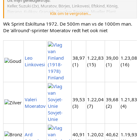
Uit mijn geheugen/tijd:
Keller, Suzuki (2x), Muratov, Börjes, Linkovesi, Efskind, König,
Bjørang, Kulikov, Granath, Boucher, Rønning, Mueller, Plant,
Klik om te vergroten...
Klebnikov, etc.
Sommige meer 500m rijders, andere meer 1000m rijders (die soms
Wk Sprint Eskiltuna 1972. De 500m man vs de 1000m man.
ook een goede 1500m konden rijden).
De 'allround'-sprinter Moeratov redt het ook niet
Schenk was de allrounder die met een goede 1000m een keer WK
Sprint brons haalde, Heiden was de alleskunner.
Dat Stolz uitblinkt op 500 t/m 1500m is inderdaad uitzonderlijk.
Leo
38,97
1.22,83
39,00
1.23,08
Linkovesi
(1)
(15)
(1)
(16)
Finland
Valeri
39,53
1.22,04
39,68
1.21,83
Moeratov
(3)
(7)
(2)
(4)
Sovjet-
Unie
Ard
40,91
1.20,02
40,62
1.19,93