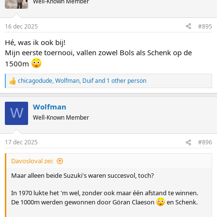
Well-Known Member
i
o
n
16 dec 2025
#895
s
:
Hé, was ik ook bij!
Mijn eerste toernooi, vallen zowel Bols als Schenk op de
1500m
chicagodude
,
Wolfman
,
Duif
and 1 other person
R
e
a
Wolfman
c
W
t
Well-Known Member
i
o
n
17 dec 2025
#896
s
:
Davosloval zei:
Maar alleen beide Suzuki's waren succesvol, toch?
In 1970 lukte het 'm wel, zonder ook maar één afstand te winnen.
De 1000m werden gewonnen door Göran Claeson
en Schenk.