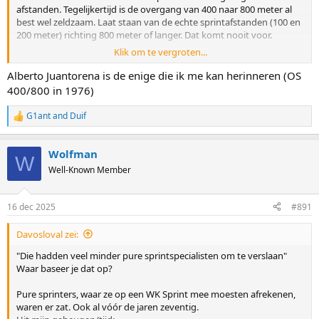
afstanden. Tegelijkertijd is de overgang van 400 naar 800 meter al
best wel zeldzaam. Laat staan van de echte sprintafstanden (100 en
200 meter) richting 800 meter of langer. Dat komt nooit voor.
Klik om te vergroten...
In het moderne schaatsen waren er natuurlijk wel 1000-meter-
specialisten die vandaaruit ook weleens een 500 én een 1500 meter
Alberto Juantorena is de enige die ik me kan herinneren (OS
wonnen. Erben Wennemars, Jan Bos, Igor Zjelezovski. Maar dat
400/800 in 1976)
waren geen echte specialisten op alle drie de afstanden. Stolz is dat
wel. En zij konden ook niet allrouden zoals Stolz. Wennemars komt
G1ant
and
Duif
R
er het dichtste bij in de buurt. Die zou, alles alles meegezeten had,
e
misschien ook een massastart hebben kunnen winnen in zijn
a
topjaren. Maar hij had natuurlijk niet de klasse van Stolz.
Wolfman
c
W
t
Well-Known Member
De range van Stolz is echt bijzonder. Vergelijken met Heiden of
i
Schenk is moeilijk. Zonder iets af te doen aan de grootsheid van
o
n
deze twee, maar dat was echt wel een andere tijd. Die hadden veel
16 dec 2025
#891
s
minder pure sprintspecialisten om te verslaan.
:
Davosloval zei:
"Die hadden veel minder pure sprintspecialisten om te verslaan"
Waar baseer je dat op?
Pure sprinters, waar ze op een WK Sprint mee moesten afrekenen,
waren er zat. Ook al vóór de jaren zeventig.