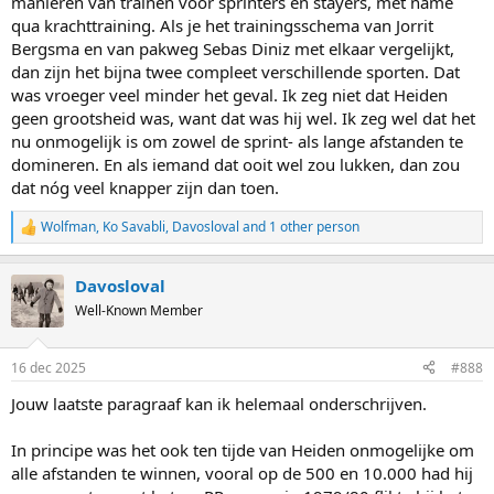
manieren van trainen voor sprinters en stayers, met name
qua krachttraining. Als je het trainingsschema van Jorrit
Bergsma en van pakweg Sebas Diniz met elkaar vergelijkt,
dan zijn het bijna twee compleet verschillende sporten. Dat
was vroeger veel minder het geval. Ik zeg niet dat Heiden
geen grootsheid was, want dat was hij wel. Ik zeg wel dat het
nu onmogelijk is om zowel de sprint- als lange afstanden te
domineren. En als iemand dat ooit wel zou lukken, dan zou
dat nóg veel knapper zijn dan toen.
Wolfman
,
Ko Savabli
,
Davosloval
and 1 other person
R
e
a
Davosloval
c
t
Well-Known Member
i
o
n
16 dec 2025
#888
s
:
Jouw laatste paragraaf kan ik helemaal onderschrijven.
In principe was het ook ten tijde van Heiden onmogelijke om
alle afstanden te winnen, vooral op de 500 en 10.000 had hij