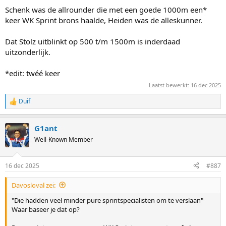
Schenk was de allrounder die met een goede 1000m een*
keer WK Sprint brons haalde, Heiden was de alleskunner.
Dat Stolz uitblinkt op 500 t/m 1500m is inderdaad
uitzonderlijk.
*edit: twéé keer
Laatst bewerkt:
16 dec 2025
Duif
R
e
a
G1ant
c
t
Well-Known Member
i
o
n
16 dec 2025
#887
s
:
Davosloval zei:
"Die hadden veel minder pure sprintspecialisten om te verslaan"
Waar baseer je dat op?