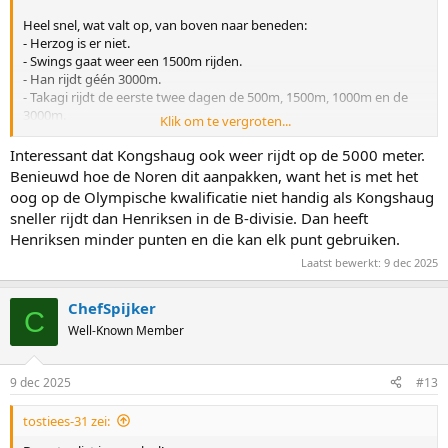
Heel snel, wat valt op, van boven naar beneden:
- Herzog is er niet.
- Swings gaat weer een 1500m rijden.
- Han rijdt géén 3000m.
- Takagi rijdt de eerste twee dagen de 500m, 1500m, 1000m en de
3000m.
Klik om te vergroten...
- Schulting en Voskamp komen op de 500m binnen in de A-groep
met een wildcard.
Interessant dat Kongshaug ook weer rijdt op de 5000 meter.
- Kongshaug rijdt weer een 5000m.
Benieuwd hoe de Noren dit aanpakken, want het is met het
- Alleen in Nederland zijn er rijders die rust nemen, de rest rijdt
oog op de Olympische kwalificatie niet handig als Kongshaug
gewoon. Alles. Ook Stolz.
sneller rijdt dan Henriksen in de B-divisie. Dan heeft
Henriksen minder punten en die kan elk punt gebruiken.
Laatst bewerkt:
9 dec 2025
ChefSpijker
C
Well-Known Member
9 dec 2025
#13
tostiees-31 zei: