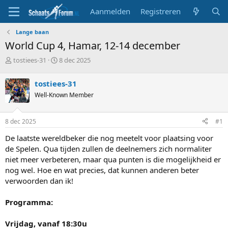
Aanmelden
Registreren
Lange baan
World Cup 4, Hamar, 12-14 december
T
S
tostiees-31
8 dec 2025
o
t
p
a
tostiees-31
i
r
Well-Known Member
c
t
s
d
t
a
8 dec 2025
#1
a
t
r
u
De laatste wereldbeker die nog meetelt voor plaatsing voor
t
m
de Spelen. Qua tijden zullen de deelnemers zich normaliter
e
niet meer verbeteren, maar qua punten is die mogelijkheid er
r
nog wel. Hoe en wat precies, dat kunnen anderen beter
verwoorden dan ik!
Programma:
Vrijdag, vanaf 18:30u