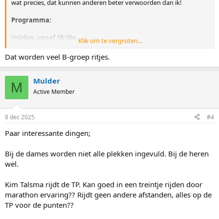
wat precies, dat kunnen anderen beter verwoorden dan ik!
Programma:
Vrijdag, vanaf 18:30u
Klik om te vergroten...
500m dames
500m heren
Dat worden veel B-groep ritjes.
1500m dames
1500m heren
Mulder
M
Zaterdag, vanaf 14:00u
Active Member
1000m dames
1000m heren
3000m dames
8 dec 2025
#4
5000m heren
Paar interessante dingen;
Zondag, vanaf 13:00u
TP dames
Bij de dames worden niet alle plekken ingevuld. Bij de heren
TP heren
wel.
500m dames
500m heren
Kim Talsma rijdt de TP. Kan goed in een treintje rijden door
MS dames
marathon ervaring?? Rijdt geen andere afstanden, alles op de
MS heren
TP voor de punten??
Mixed Relay