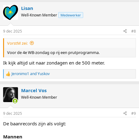
a
Lisan
c
t
Well-Known Member
Medewerker
i
o
n
9 dec 2025
#8
s
:
VorstM zei:
Voor de 4e WB-zondag op rij een prutprogramma.
Ik kijk altijd uit naar zondagen en de 500 meter.
Jeronimo1
and
Yuskov
R
e
a
Marcel Vos
c
t
Well-Known Member
i
o
n
9 dec 2025
#9
s
:
De baanrecords zijn als volgt:
Mannen