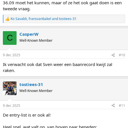
36.09 moet het kunnen, maar of ze het ook gaat doen is een
tweede vraag.
Ko Savabli
,
fransvanbakel
and
tostiees-31
R
e
a
CasperW
c
C
t
Well-Known Member
i
o
n
9 dec 2025
#10
s
:
Ik verwacht ook dat Sven weer een baanrecord kwijt zal
raken.
tostiees-31
Well-Known Member
9 dec 2025
#11
De entry-list is er ook al!
Heel snel, wat valt op, van boven naar beneden: