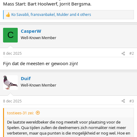
Mass Start: Bart Hoolwerf, Jorrit Bergsma.
Ko Savabli
,
fransvanbakel
,
Mulder
and 4 others
R
e
a
CasperW
c
C
t
Well-Known Member
i
o
n
8 dec 2025
#2
s
:
Fijn dat de meesten er gewoon zijn!
Duif
Well-Known Member
8 dec 2025
#3
tostiees-31 zei:
De laatste wereldbeker die nog meetelt voor plaatsing voor de
Spelen. Qua tijden zullen de deelnemers zich normaliter niet meer
verbeteren, maar qua punten is die mogelijkheid er nog wel. Hoe en