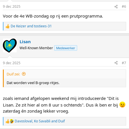
9 dec 2025
#6
Voor de 4e WB-zondag op rij een prutprogramma.
De Keizer
and
tostiees-31
R
e
a
Lisan
c
t
Well-Known Member
Medewerker
i
o
n
9 dec 2025
#7
s
:
Duif zei:
Dat worden veel B-groep ritjes.
zoals iemand afgelopen weekend mij introduceerde "Dit is
Lisan. Ze zit hier al om 8 uur s ochtends". Dus ik ben er bij
zaterdag én zondag lekker vroeg.
Davosloval
,
Ko Savabli
and
Duif
R
e