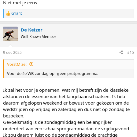
Niet met je eens
G1ant
R
e
a
De Keizer
c
t
Well-Known Member
i
o
n
9 dec 2025
#15
s
:
VorstM zei:
Voor de 4e WB-zondag op rij een prutprogramma.
Ik zal het voor je opnemen. Wat mij betreft zijn de klassieke
afstanden de essentie van het langebaanschaatsen. Ik heb
daarom afgelopen weekend er bewust voor gekozen om de
wedstrijden op vrijdag en zaterdag en dus niet op zondag te
bezoeken.
Gevoelsmatig is de zondagmiddag een belangrijker
onderdeel van een schaatsprogramma dan de vrijdagavond.
Ik zou daarom juist op de zondagmiddag de prachtige