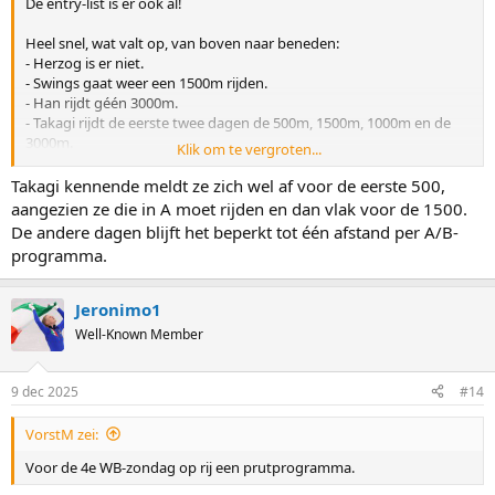
De entry-list is er ook al!
Heel snel, wat valt op, van boven naar beneden:
- Herzog is er niet.
- Swings gaat weer een 1500m rijden.
- Han rijdt géén 3000m.
- Takagi rijdt de eerste twee dagen de 500m, 1500m, 1000m en de
3000m.
Klik om te vergroten...
- Schulting en Voskamp komen op de 500m binnen in de A-groep
met een wildcard.
Takagi kennende meldt ze zich wel af voor de eerste 500,
- Kongshaug rijdt weer een 5000m.
aangezien ze die in A moet rijden en dan vlak voor de 1500.
- Alleen in Nederland zijn er rijders die rust nemen, de rest rijdt
De andere dagen blijft het beperkt tot één afstand per A/B-
gewoon. Alles. Ook Stolz.
programma.
Jeronimo1
Well-Known Member
9 dec 2025
#14
VorstM zei:
Voor de 4e WB-zondag op rij een prutprogramma.