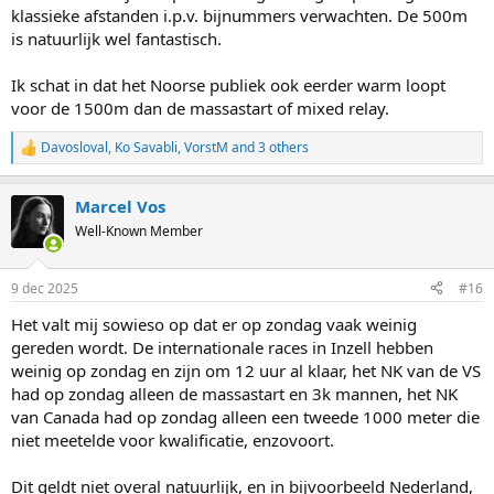
klassieke afstanden i.p.v. bijnummers verwachten. De 500m
is natuurlijk wel fantastisch.
Ik schat in dat het Noorse publiek ook eerder warm loopt
voor de 1500m dan de massastart of mixed relay.
Davosloval
,
Ko Savabli
,
VorstM
and 3 others
R
e
a
Marcel Vos
c
t
Well-Known Member
i
o
n
9 dec 2025
#16
s
:
Het valt mij sowieso op dat er op zondag vaak weinig
gereden wordt. De internationale races in Inzell hebben
weinig op zondag en zijn om 12 uur al klaar, het NK van de VS
had op zondag alleen de massastart en 3k mannen, het NK
van Canada had op zondag alleen een tweede 1000 meter die
niet meetelde voor kwalificatie, enzovoort.
Dit geldt niet overal natuurlijk, en in bijvoorbeeld Nederland,