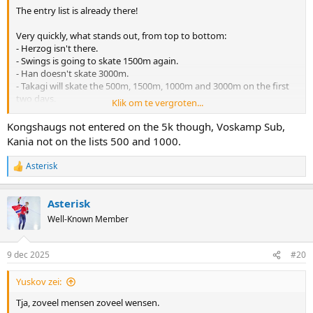
The entry list is already there!
Very quickly, what stands out, from top to bottom:
- Herzog isn't there.
- Swings is going to skate 1500m again.
- Han doesn't skate 3000m.
- Takagi will skate the 500m, 1500m, 1000m and 3000m on the first
two days.
Klik om te vergroten...
- Schulting and Voskamp enter the 500m in the A group with a
wildcard.
Kongshaugs not entered on the 5k though, Voskamp Sub,
- Kongshaug skates another 5000m.
Kania not on the lists 500 and 1000.
Only in the Netherlands are there riders who take a break; everyone
else just rides. Everything. Including Stolz.
Asterisk
R
e
a
Asterisk
c
t
Well-Known Member
i
o
n
9 dec 2025
#20
s
:
Yuskov zei:
Tja, zoveel mensen zoveel wensen.