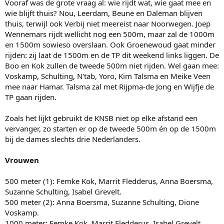
Vooraf was de grote vraag al: wie rijdt wat, wie gaat mee en
wie blijft thuis? Nou, Leerdam, Beune en Daleman blijven
thuis, terwijl ook Verbij niet meereist naar Noorwegen. Joep
Wennemars rijdt wellicht nog een 500m, maar zal de 1000m
en 1500m sowieso overslaan. Ook Groenewoud gaat minder
rijden: zij laat de 1500m en de TP dit weekend links liggen. De
Boo en Kok zullen de tweede 500m niet rijden. Wel gaan mee:
Voskamp, Schulting, N'tab, Yoro, Kim Talsma en Meike Veen
mee naar Hamar. Talsma zal met Rijpma-de Jong en Wijfje de
TP gaan rijden.
Zoals het lijkt gebruikt de KNSB niet op elke afstand een
vervanger, zo starten er op de tweede 500m én op de 1500m
bij de dames slechts drie Nederlanders.
Vrouwen
500 meter (1): Femke Kok, Marrit Fledderus, Anna Boersma,
Suzanne Schulting, Isabel Grevelt.
500 meter (2): Anna Boersma, Suzanne Schulting, Dione
Voskamp.
1000 meter: Femke Kok, Marrit Fledderus, Isabel Grevelt,