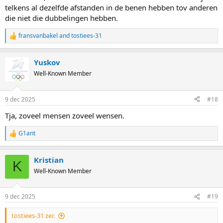
telkens al dezelfde afstanden in de benen hebben tov anderen
die niet die dubbelingen hebben.
fransvanbakel
and
tostiees-31
R
e
a
Yuskov
c
t
Well-Known Member
i
o
n
9 dec 2025
#18
s
:
Tja, zoveel mensen zoveel wensen.
G1ant
R
e
a
Kristian
c
K
t
Well-Known Member
i
o
n
9 dec 2025
#19
s
:
tostiees-31 zei: