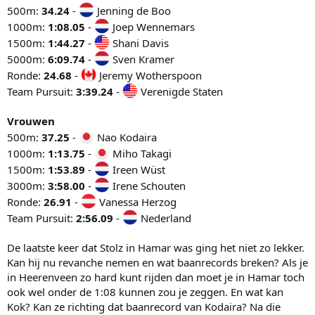
500m:
34.24
-
Jenning de Boo
1000m:
1:08.05
-
Joep Wennemars
1500m:
1:44.27
-
Shani Davis
5000m:
6:09.74
-
Sven Kramer
Ronde:
24.68
-
Jeremy Wotherspoon
Team Pursuit:
3:39.24
-
Verenigde Staten
Vrouwen
500m:
37.25
-
Nao Kodaira
1000m:
1:13.75
-
Miho Takagi
1500m:
1:53.89
-
Ireen Wüst
3000m:
3:58.00
-
Irene Schouten
Ronde:
26.91
-
Vanessa Herzog
Team Pursuit:
2:56.09
-
Nederland
De laatste keer dat Stolz in Hamar was ging het niet zo lekker.
Kan hij nu revanche nemen en wat baanrecords breken? Als je
in Heerenveen zo hard kunt rijden dan moet je in Hamar toch
ook wel onder de 1:08 kunnen zou je zeggen. En wat kan
Kok? Kan ze richting dat baanrecord van Kodaira? Na die