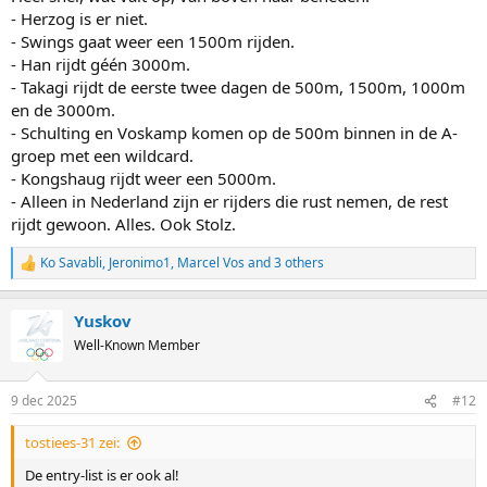
- Herzog is er niet.
- Swings gaat weer een 1500m rijden.
- Han rijdt géén 3000m.
- Takagi rijdt de eerste twee dagen de 500m, 1500m, 1000m
en de 3000m.
- Schulting en Voskamp komen op de 500m binnen in de A-
groep met een wildcard.
- Kongshaug rijdt weer een 5000m.
- Alleen in Nederland zijn er rijders die rust nemen, de rest
rijdt gewoon. Alles. Ook Stolz.
Ko Savabli
,
Jeronimo1
,
Marcel Vos
and 3 others
R
e
a
Yuskov
c
t
Well-Known Member
i
o
n
9 dec 2025
#12
s
:
tostiees-31 zei:
De entry-list is er ook al!