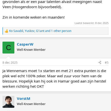
gevonden als er een paar talenten alvast meegingen naast
Team Pursuit: Kim Talsma, Antoinette Rijpma-De Jong, Melissa Wijfje.
Veen (Hoogendoorn bijvoorbeeld).
Mass Start: Marijke Groenewoud, Bente Kerkhoff.
Mannen
Zin in komende weken en maanden!
500 meter (1): Jenning de Boo, Sebas Diniz, Stefan Westenbroek,
Laatst bewerkt:
8 dec 2025
Joep Wennemars (o.v.), Merijn Scheperkamp.
500 meter (2): Sebas Diniz, Stefan Westenbroek, Joep Wennemars
Ko Savabli
,
Yuskov
,
G1ant
and 1 other person
R
(o.v.), Merijn Scheperkamp, Dai Dai N’tab.
e
1000 meter: Tim Prins, Jenning de Boo, Kjeld Nuis, Serge Yoro, Merijn
a
Scheperkamp.
CasperW
c
C
1500 meter: Kjeld Nuis, Tim Prins, Wesly Dijs, Tijmen Snel, Serge
t
Well-Known Member
Yoro.
i
5000 meter: Jorrit Bergsma, Marcel Bosker, Chris Huizinga, Kars
o
Jansman, Beau Snellink.
n
8 dec 2025
#5
s
Team Pursuit: Chris Huizinga, Beau Snellink, Marcel Bosker.
:
Mass Start: Bart Hoolwerf, Jorrit Bergsma.
Ja Wennemars moet 1x starten en met 21 extra punten is die
plek wel echt 100% zeker. Maar wel zuur voor hem van de
blessure. Hopelijk kan hij ook in Hamar goed aan zijn herstel
werken richting het OKT
VorstM
Well-Known Member