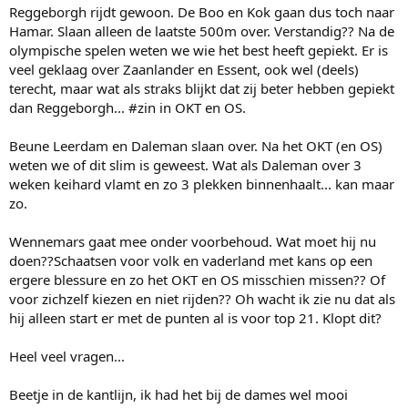
Selectie Nederland
Reggeborgh rijdt gewoon. De Boo en Kok gaan dus toch naar
Vooraf was de grote vraag al: wie rijdt wat, wie gaat mee en wie blijft
Hamar. Slaan alleen de laatste 500m over. Verstandig?? Na de
thuis? Nou, Leerdam, Beune en Daleman blijven thuis, terwijl ook
olympische spelen weten we wie het best heeft gepiekt. Er is
Verbij niet meereist naar Noorwegen. Joep Wennemars rijdt wellicht
veel geklaag over Zaanlander en Essent, ook wel (deels)
nog een 500m, maar zal de 1000m en 1500m sowieso overslaan.
terecht, maar wat als straks blijkt dat zij beter hebben gepiekt
Ook Groenewoud gaat minder rijden: zij laat de 1500m en de TP dit
weekend links liggen. De Boo en Kok zullen de tweede 500m niet
dan Reggeborgh... #zin in OKT en OS.
rijden. Wel gaan mee: Voskamp, Schulting, N'tab, Yoro, Kim Talsma
en Meike Veen mee naar Hamar. Talsma zal met Rijpma-de Jong en
Beune Leerdam en Daleman slaan over. Na het OKT (en OS)
Wijfje de TP gaan rijden.
weten we of dit slim is geweest. Wat als Daleman over 3
weken keihard vlamt en zo 3 plekken binnenhaalt... kan maar
Zoals het lijkt gebruikt de KNSB niet op elke afstand een vervanger,
zo.
zo starten er op de tweede 500m én op de 1500m bij de dames
slechts drie Nederlanders.
Wennemars gaat mee onder voorbehoud. Wat moet hij nu
Vrouwen
doen??Schaatsen voor volk en vaderland met kans op een
ergere blessure en zo het OKT en OS misschien missen?? Of
500 meter (1): Femke Kok, Marrit Fledderus, Anna Boersma,
voor zichzelf kiezen en niet rijden?? Oh wacht ik zie nu dat als
Suzanne Schulting, Isabel Grevelt.
hij alleen start er met de punten al is voor top 21. Klopt dit?
500 meter (2): Anna Boersma, Suzanne Schulting, Dione Voskamp.
1000 meter: Femke Kok, Marrit Fledderus, Isabel Grevelt, Antoinette
Rijpma-De Jong, Meike Veen.
Heel veel vragen...
1500 meter: Antoinette Rijpma-De Jong, Melissa Wijfje, Meike Veen.
3000 meter: Marijke Groenewoud, Bente Kerkhoff, Sanne in ’t Hof,
Beetje in de kantlijn, ik had het bij de dames wel mooi
Melissa Wijfje.