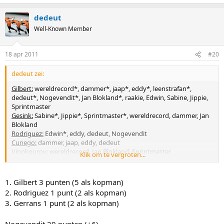
dedeut
Well-Known Member
18 apr 2011
#20
dedeut zei:
Gilbert:
wereldrecord*, dammer*, jaap*, eddy*, leenstrafan*,
dedeut*, Nogevendit*, Jan Blokland*, raakie, Edwin, Sabine, Jippie,
Sprintmaster
Gesink:
Sabine*, Jippie*, Sprintmaster*, wereldrecord, dammer, Jan
Blokland
Rodriguez:
Edwin*, eddy, dedeut, Nogevendit
Cunego:
dammer, jaap, eddy, dedeut
Vinokourov:
wereldrecord, Jan Blokland, Sprintmaster
Klik om te vergroten...
F. Schleck:
Sabine, raakie, Jippie
Marcato:
Krizz*
Hesjedal:
raakie*
1. Gilbert 3 punten (5 als kopman)
A. Schleck:
Edwin
2. Rodriguez 1 punt (2 als kopman)
S. Sanchez:
jaap
3. Gerrans 1 punt (2 als kopman)
Ivanov:
leenstrafan
Kolobnov:
leenstrafan
Nogevendit 29 punten (+6)
Martens:
Krizz