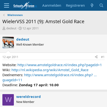
Aanmelden
Registreren
Wielrennen
WielerVSS 2011 (9): Amstel Gold Race
T
S
dedeut
12 apr 2011
o
t
p
a
dedeut
i
r
Well-Known Member
c
t
s
d
t
a
12 apr 2011
#1
a
t
r
u
Website:
http://www.amstelgoldrace.nl/index.php?pageId=1
t
m
Wiki:
http://nl.wikipedia.org/wiki/Amstel_Gold_Race
e
Deelnemers:
http://www.amstelgoldrace.nl/index.php? ...
r
guageId=11
Deadline:
Zondag 17 april: 10.00
wereldrecord
W
New Member