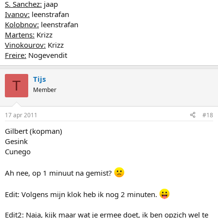
S. Sanchez:
jaap
Ivanov:
leenstrafan
Kolobnov:
leenstrafan
Martens:
Krizz
Vinokourov:
Krizz
Freire:
Nogevendit
Tijs
T
Member
17 apr 2011
#18
Gilbert (kopman)
Gesink
Cunego
Ah nee, op 1 minuut na gemist?
Edit: Volgens mijn klok heb ik nog 2 minuten.
Edit2: Naja, kijk maar wat je ermee doet, ik ben opzich wel te