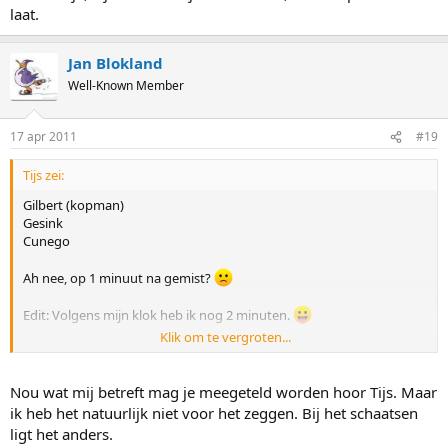
laat.
Jan Blokland
Well-Known Member
17 apr 2011
#19
Tijs zei:
Gilbert (kopman)
Gesink
Cunego
Ah nee, op 1 minuut na gemist?
Edit: Volgens mijn klok heb ik nog 2 minuten.
Klik om te vergroten...
Edit2: Naja, kijk maar wat je ermee doet, ik ben opzich wel te laat.
Nou wat mij betreft mag je meegeteld worden hoor Tijs. Maar
ik heb het natuurlijk niet voor het zeggen. Bij het schaatsen
ligt het anders.