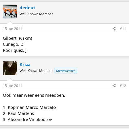
dedeut
Well-Known Member
15 apr 2011
#11
Gilbert, P. (km)
Cunego, D.
Rodriguez, J.
Krizz
Well-Known Member
Medewerker
15 apr 2011
#12
Ook maar weer eens meedoen.
1. Kopman Marco Marcato
2. Paul Martens
3. Alexandre Vinokourov