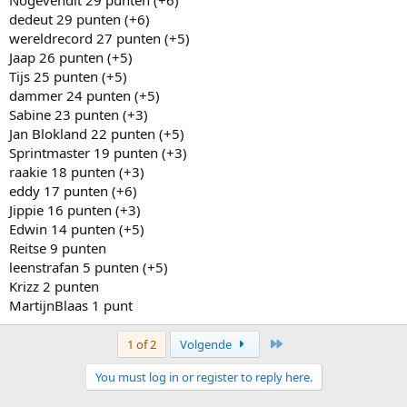
Vinokourov:
Krizz
dedeut 29 punten (+6)
Freire:
Nogevendit
wereldrecord 27 punten (+5)
Jaap 26 punten (+5)
Tijs 25 punten (+5)
dammer 24 punten (+5)
Sabine 23 punten (+3)
Jan Blokland 22 punten (+5)
Sprintmaster 19 punten (+3)
raakie 18 punten (+3)
eddy 17 punten (+6)
Jippie 16 punten (+3)
Edwin 14 punten (+5)
Reitse 9 punten
leenstrafan 5 punten (+5)
Krizz 2 punten
MartijnBlaas 1 punt
Last
1 of 2
Volgende
You must log in or register to reply here.