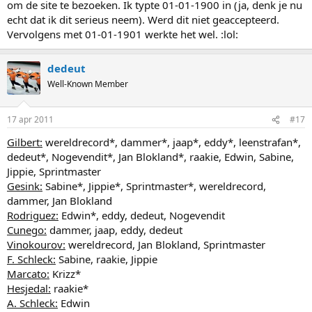
om de site te bezoeken. Ik typte 01-01-1900 in (ja, denk je nu
echt dat ik dit serieus neem). Werd dit niet geaccepteerd.
Vervolgens met 01-01-1901 werkte het wel. :lol:
dedeut
Well-Known Member
17 apr 2011
#17
Gilbert:
wereldrecord*, dammer*, jaap*, eddy*, leenstrafan*,
dedeut*, Nogevendit*, Jan Blokland*, raakie, Edwin, Sabine,
Jippie, Sprintmaster
Gesink:
Sabine*, Jippie*, Sprintmaster*, wereldrecord,
dammer, Jan Blokland
Rodriguez:
Edwin*, eddy, dedeut, Nogevendit
Cunego:
dammer, jaap, eddy, dedeut
Vinokourov:
wereldrecord, Jan Blokland, Sprintmaster
F. Schleck:
Sabine, raakie, Jippie
Marcato:
Krizz*
Hesjedal:
raakie*
A. Schleck:
Edwin