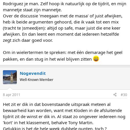
Rodriguez je man. Zelf hoop ik natuurlijk op de tijdrit, en mijn
mannetje staat zijn mannetje.
Over de discussie 'meegaan met de massa' of juist afwijken,
heb ik beide argumenten gehoord, die ik vaak tot een mix
(tracht te )smeed(en): altijd op safe, maar juist die ene keer
afwijken. En dan leent een moment dat iedereen hetzelfde
zegt zich daar goed voor.
Om in wielertermen te spreken: met één demarage het geel
pakken, en dan stug in het wiel blijven zitten
Nogevendit
Well-Known Member
8 apr 2011
#30
Het zit er dik in dat bovenstaande uitspraak meteen al
bewaarheid kan worden, want met Kloden in de afsluitende
tijdrit zit de winst er dik in. Al staat zo ongeveer iedereen nog
'kort' in het klassement, behalve Tony Martin.
Gelukkig is het de hele week dubbele punten, toch ?