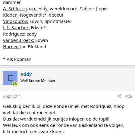
dammer
A. Schleck:
jaap, eddy, wereldrecord, Sabine, Jippie
Kloden:
Nogevendit*, dedeut
Vinokourov:
Edwin, Sprintmaster
L.L. Sanchez:
Edwin*
Rodriguez:
eddy
vandenBroeck:
Edwin
Horner:
Jan Blokland
* Als kopman
eddy
E
Well-Known Member
4 apr 2011
#26
Gelukkig ben ik bij deze Ronde uniek met Rodriguez, hoop
wel dat die echt meedoet.
Dus dat wordt eindelijk puntjes inlopen op de top!!!
Wel leuk om ook eens de ronde van Baskenland te volgen,
lijkt me toch een zware koers.