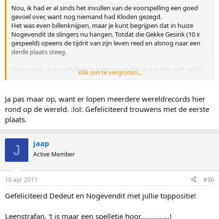
Nou, ik had er al sinds het invullen van de voorspelling een goed
gevoel over, want nog niemand had Kloden gezegd.
Het was even billenknijpen, maar je kunt begrijpen dat in huize
Nogevendit de slingers nu hangen. Totdat die Gekke Gesink (10 x
gespeeld) opeens de tijdrit van zijn leven reed en alsnog naar een
derde plaats steeg.
Maar goed, ik sta gelukkig in ieder geval één dag in het geel, en ik
Klik om te vergroten...
heb een
Wereldrecord
gepakt.
Ja pas maar op, want er lopen meerdere wereldrecords hier
rond op de wereld. :lol: Gefeliciteerd trouwens met de eerste
plaats.
jaap
J
Active Member
10 apr 2011
#36
Gefeliciteerd Dedeut en Nogevendit met jullie toppositie!
Leenstrafan, 't is maar een spelletje hoor...............!