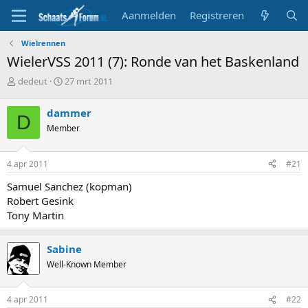
Aanmelden
Registreren
Wielrennen
WielerVSS 2011 (7): Ronde van het Baskenland
T
S
dedeut
27 mrt 2011
o
t
p
a
dammer
D
i
r
Member
c
t
s
d
t
a
4 apr 2011
#21
a
t
r
u
Samuel Sanchez (kopman)
t
m
Robert Gesink
e
Tony Martin
r
Sabine
Well-Known Member
4 apr 2011
#22