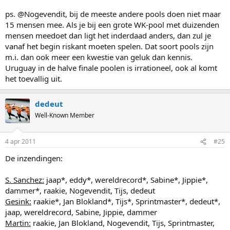
ps. @Nogevendit, bij de meeste andere pools doen niet maar
15 mensen mee. Als je bij een grote WK-pool met duizenden
mensen meedoet dan ligt het inderdaad anders, dan zul je
vanaf het begin riskant moeten spelen. Dat soort pools zijn
m.i. dan ook meer een kwestie van geluk dan kennis.
Uruguay in de halve finale poolen is irrationeel, ook al komt
het toevallig uit.
dedeut
Well-Known Member
4 apr 2011
#25
De inzendingen:
S. Sanchez:
jaap*, eddy*, wereldrecord*, Sabine*, Jippie*,
dammer*, raakie, Nogevendit, Tijs, dedeut
Gesink:
raakie*, Jan Blokland*, Tijs*, Sprintmaster*, dedeut*,
jaap, wereldrecord, Sabine, Jippie, dammer
Martin:
raakie, Jan Blokland, Nogevendit, Tijs, Sprintmaster,