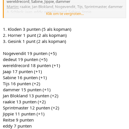
wereldrecord, Sabine, Jippie, dammer
Martin:
raakie, Jan Blokland, Nogevendit, Tijs, Sprintmaster, dammer
A. Schleck:
jaap, eddy, wereldrecord, Sabine, Jippie
Klik om te vergroten...
Kloden:
Nogevendit*, dedeut
Vinokourov:
Edwin, Sprintmaster
L.L. Sanchez:
Edwin*
1. Kloden 3 punten (5 als kopman)
Rodriguez:
eddy
2. Horner 1 punt (2 als kopman)
vandenBroeck:
Edwin
3. Gesink 1 punt (2 als kopman)
Horner:
Jan Blokland
Nogevendit 19 punten (+5)
* Als kopman
dedeut 19 punten (+5)
wereldrecord 18 punten (+1)
Jaap 17 punten (+1)
Sabine 16 punten (+1)
Tijs 16 punten (+2)
dammer 15 punten (+1)
Jan Blokland 13 punten (+2)
raakie 13 punten (+2)
Sprintmaster 12 punten (+2)
Jippie 11 punten (+1)
Reitse 9 punten
eddy 7 punten