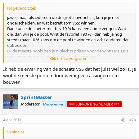
Nogevendit zei:
jawel, maar als iedereen op de grote favoriet zit, kun je je niet
onderscheiden, en wat betreft zo'n VSS: winnen.
Dan kun je dus beter, met bijv 10 % kans, een ander zeggen. Wint
die, dan win je de pool. Wint de favoriet, (90 %), dan heb je nog
steeds maar 10 % kans om de pool te winnen als acht anderen dat
ook zeiden.
Bij de meeste pools heb je nl slechts prijzen voor de winnaars. Dus
moet je soms je nek uitsteken om ook te winnen.
Klik om te vergroten...
Zo zat ik vanochtend nog te denken, maar het was al te laat om
Ik heb de ervaring van de schaats VSS dat het juist wel zo is. Je
mijn voorspelling nog te wijzigen. maar ja, dan had ik voor de sprint
wint de meeste punten door weinig verrassingen in te
van Boonen gekozen, en kijk eens waar me dat gebracht had....
bouwen.
SprintMaster
Moderator
Medewerker
*** SUPPORTING MEMBER ***
4 apr 2011
#23
Sabine zei: