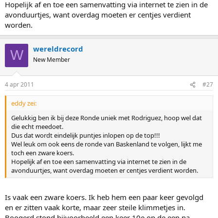
Hopelijk af en toe een samenvatting via internet te zien in de
avonduurtjes, want overdag moeten er centjes verdient
worden.
wereldrecord
W
New Member
4 apr 2011
#27
eddy zei:
Gelukkig ben ik bij deze Ronde uniek met Rodriguez, hoop wel dat
die echt meedoet.
Dus dat wordt eindelijk puntjes inlopen op de top!!!
Wel leuk om ook eens de ronde van Baskenland te volgen, lijkt me
toch een zware koers.
Hopelijk af en toe een samenvatting via internet te zien in de
avonduurtjes, want overdag moeten er centjes verdient worden.
Is vaak een zware koers. Ik heb hem een paar keer gevolgd
en er zitten vaak korte, maar zeer steile klimmetjes in.
Boogerd stond bijvoorbeeld een keer 10e op de een na