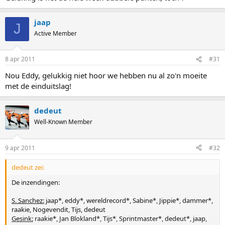
jaap
J
Active Member
8 apr 2011
#31
Nou Eddy, gelukkig niet hoor we hebben nu al zo'n moeite
met de einduitslag!
dedeut
Well-Known Member
9 apr 2011
#32
dedeut zei:
De inzendingen:
S. Sanchez:
jaap*, eddy*, wereldrecord*, Sabine*, Jippie*, dammer*,
raakie, Nogevendit, Tijs, dedeut
Gesink:
raakie*, Jan Blokland*, Tijs*, Sprintmaster*, dedeut*, jaap,