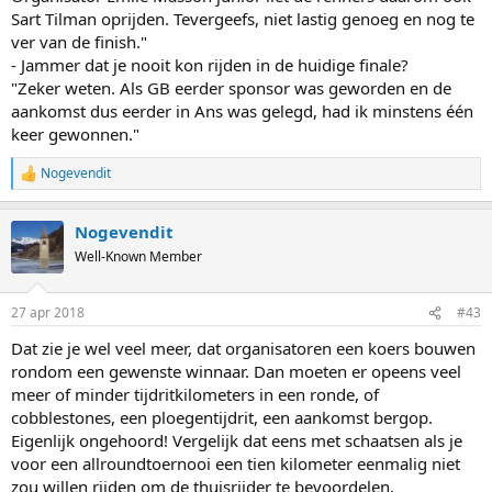
Sart Tilman oprijden. Tevergeefs, niet lastig genoeg en nog te
ver van de finish."
- Jammer dat je nooit kon rijden in de huidige finale?
"Zeker weten. Als GB eerder sponsor was geworden en de
aankomst dus eerder in Ans was gelegd, had ik minstens één
keer gewonnen."
Nogevendit
R
e
a
Nogevendit
c
t
Well-Known Member
i
o
n
27 apr 2018
#43
s
:
Dat zie je wel veel meer, dat organisatoren een koers bouwen
rondom een gewenste winnaar. Dan moeten er opeens veel
meer of minder tijdritkilometers in een ronde, of
cobblestones, een ploegentijdrit, een aankomst bergop.
Eigenlijk ongehoord! Vergelijk dat eens met schaatsen als je
voor een allroundtoernooi een tien kilometer eenmalig niet
zou willen rijden om de thuisrijder te bevoordelen.