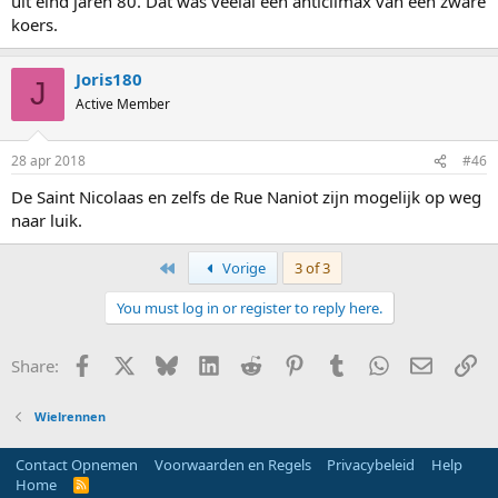
uit eind jaren 80. Dat was veelal een anticlimax van een zware
koers.
Joris180
J
Active Member
28 apr 2018
#46
De Saint Nicolaas en zelfs de Rue Naniot zijn mogelijk op weg
naar luik.
First
Vorige
3 of 3
You must log in or register to reply here.
Facebook
X
Bluesky
LinkedIn
Reddit
Pinterest
Tumblr
WhatsApp
E-mail
Li
Share:
Wielrennen
Contact Opnemen
Voorwaarden en Regels
Privacybeleid
Help
Home
R