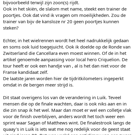
bijvoorbeeld terwijl zijn zoon(s) rijdt.
Ook in het skiën, de slalom met name, steekt een trainer de
poortjes. Ook dat vind ik vragen om moeilijkheden. Zou de
trainer van bijv de kansloze nr 20 geen poortjes kunnen
steken?
Echter, in het wielrennen wordt het heel nadrukkelijk gedaan
en soms ook luid toegejuicht. Ook ik doelde op de Ronde van
Zwitserland die Cancellara even moest winnen. Of de in het
artikel genoemde aanpassing voor local hero Criquelion. De
tour heeft er ook een handje van , al is het dan niet voor de
Franse kandidaat zelf.
De laatste jaren worden hier de tijdritkilometers ingeperkt
omdat in de bergen meer strijd is.
Dit staat overigens los van de verandering in Luik. Teveel
mensen die op de finale wachten, daar is ook niks aan en in
die zin snap ik het wel. Maar dan moet er wel een colletje vlak
voor de finish overblijven, anders wordt het toch weer een
sprint waar Sagan of Matthews wint. De finalestrook langs de
quaay's in Luik is iets wat me nog redelijk voor de geest staat