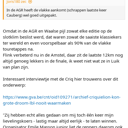
Joris180 zei:
In de AGR heeft de vlakke aankomt (schrappen laatste keer
Cauberg) wel goed uitgepakt.
Omdat in de AGR en Waalse pijl zowat elke editie op de
slotklim beslist werd, dat waren zowat de saaiste klassiekers
ter wereld en even voorspelbaar als 90% van de vlakke
touretappes na.
Flink verbeterd nu in de Amstel, daar zit de laatste 12km nog
altijd genoeg lekkers in de finale, ik weet niet wat ze in Luik
van plan zijn.
Interessant interviewtje met de Criq hier trouwens over dit
onderwerp:
https://www.gva.be/cnt/oid109271/archief-criquielion-kon-
grote-droom-lbl-nooit-waarmaken
"Zij hebben echt alles gedaan om mij toch één keer mijn
lievelingskoers - lastig maar altijd eerlijk - te laten winnen.
Organisator Emile Masson junior liet de renners daarom ook