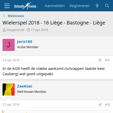
Aanmelden
Registreren
Wielrennen
Wielerspel 2018 - 16 Liège - Bastogne - Liège
T
S
Nogevendit
17 apr 2018
o
t
p
a
Joris180
J
i
r
Active Member
c
t
s
d
t
a
23 apr 2018
#41
a
t
r
u
In de AGR heeft de vlakke aankomt (schrappen laatste keer
t
m
Cauberg) wel goed uitgepakt.
e
r
ZeeKoei
Well-Known Member
27 apr 2018
#42