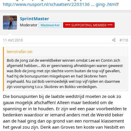
http://www.nusport.nl/schaatsen/2203136 ... ging-.html
?
SprintMaster
Moderator
Medewerker
*** SUPPORTING MEMBER ***
11 mrt 2010
#110
leenstrafan zei:
Bob de Jong zal de wereldbeker winnen omdat Lee en Contin zich
afgemeld hebben... Als er geen/weinig afmeldingen waren geweest
was Bob de Jong met zijn slechte vorm buiten de top vijf gevallen,
had hij de bonuspunten misgelopen en had Skobrev hem
ingehaald. Nu zal Bob vermoedelijk wel top vijf rijden en daarmee
zijn voorsprong t.o.v. Skobrev en Bokko verdedigen.
Die bonuspunten bij de laatste wedstrijd moeten ze ook zo
gauw mogelijk afschaffen! Alleen maar bedoeld om de
spanning er in te houden. Er zijn wel een paar voorbeelden te
bedenken waardoor er iemand anders met de Wereld beker
aan de haal ging dan op grond van een normaal klassement
het geval zou zijn. Denk aan Groves ten koste van Nesbitt en