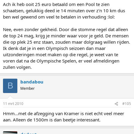
mij betaal je dan ongeveer 1 euro per minuut....
Ach ik heb ooit 25 euro betaald om een Pool te zien
schaatsen, gelukkig deed ie 14 minuten over z'n 10 km dus
ben wel gewend om veel te betalen in verhouding :lol:
Nee, even zonder gekheid. Door die stomme regel dat alleen
de top 24 mag, krijg je minder waar voor je geld. De mensen
die op plek 25 enz staan, zouden maar dolgraag willen rijden.
Ik denk dat je in een Olympisch seizoen dan maar
uitzonderingen moet maken op die regel, je weet van te
voren dat na de Olympische Spelen, er veel afmeldingen
zullen volgen.
bandabou
B
Member
11 mrt 2010
#105
Hmm...met de afzegging van Kramer is niet echt veel meer
aan. Alleen de 1500m is dan beetje interessant.