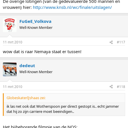
De overige lotingen (van de gedevalueerde 500 mannen en
vrouwen) hier:
http://www.knsb.nl/wc/finale/uitslagen/
FuGeE_Volkova
Well-Known Member
11 mrt 2010
#117
wow dat is raar Nemaya staat er tussen!
dedeut
Well-Known Member
11 mrt 2010
#118
GlobeskaterIJshaas zei:
ik las net ook dat Wotherspoon per direct gestopt is.. echt jammer
dat hij zo zijn carriere moet beeindigen..
Het bijbehorende filmpje van de NOS: