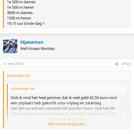
1e 500 m dames
1e 500 m heren
3000 m dames
1500 m heren
19.15 uur Einde dag 1
Mjøsaman
Well-Known Member
11 mrt 2010
#103
janzwabu zei:
cybermier zei:
Ook ik vind het heel jammer, dat ik veel geld 42,50 euro voor
een zitplaats heb gekocht voor vrijdag en zaterdag.
Het lijkt nu wel een veredeld NK (zonder Sven). Ook het NK
Allround was zeer gedevalueerd., maar dat kostte me 27,50
voor een zitplaats.
Klik om te vergroten...
Klik om te vergroten...
Lijkt me toch niet echt raar om (een deel van) je geld terug te