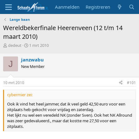
Aanmelden
Registreren
Lange baan
Wereldbekerfinale Heerenveen (12 t/m 14
maart 2010)
T
S
dedeut
1 mrt 2010
o
t
p
a
janzwabu
J
i
r
New Member
c
t
s
d
t
a
10 mrt 2010
#101
a
t
r
u
cybermier zei:
t
m
e
Ook ik vind het heel jammer, dat ik veel geld 42,50 euro voor een
r
zitplaats heb gekocht voor vrijdag en zaterdag.
Het lijkt nu wel een veredeld NK (zonder Sven). Ook het NK Allround
was zeer gedevalueerd., maar dat kostte me 27,50 voor een
zitplaats.