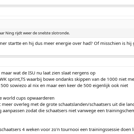
r Ning rijdt weer de snelste slotronde.
r startte en hij dus meer energie over had? Of misschien is hij
k maar wat de ISU nu laat zien slaat nergens op
 WK sprint,TS waarbij bowe ondanks skippen van de 1000 niet mee
00 sowiezo al nix en maar een keer de 500 eigenlijk ook niet
st de world cups opwaarderen
wat meer overleg met de grote schaatslanden/schaatsers uit die l
 aanpassen zodat die schaatsers niet vanwege een trainingsche
 schaatsers 4 weken voor zo'n tournooi een trainingssessie doen l