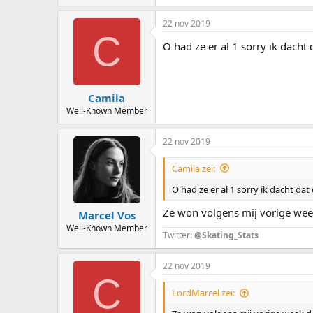
22 nov 2019
C
O had ze er al 1 sorry ik dacht 
Camila
Well-Known Member
22 nov 2019
Camila zei:
O had ze er al 1 sorry ik dacht dat
Ze won volgens mij vorige wee
Marcel Vos
Well-Known Member
Twitter:
@Skating_Stats
22 nov 2019
C
LordMarcel zei: