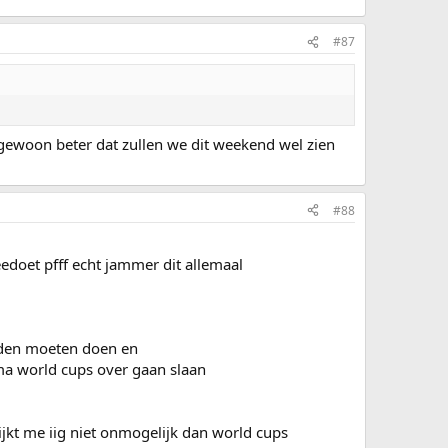
#87
 gewoon beter dat zullen we dit weekend wel zien
#88
doet pfff echt jammer dit allemaal
anden moeten doen en
ma world cups over gaan slaan
ijkt me iig niet onmogelijk dan world cups