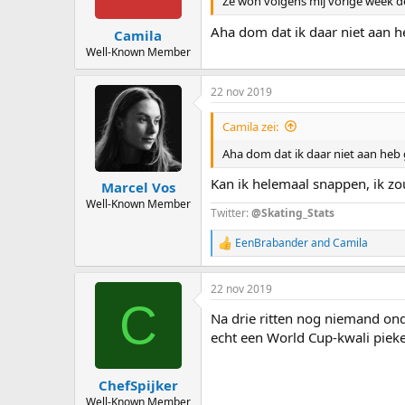
Ze won volgens mij vorige week d
Aha dom dat ik daar niet aan h
Camila
Well-Known Member
22 nov 2019
Camila zei:
Aha dom dat ik daar niet aan heb
Kan ik helemaal snappen, ik zou
Marcel Vos
Well-Known Member
Twitter:
@Skating_Stats
EenBrabander
and
Camila
R
e
a
22 nov 2019
c
C
t
Na drie ritten nog niemand ond
i
o
echt een World Cup-kwali pieke
n
s
:
ChefSpijker
Well-Known Member