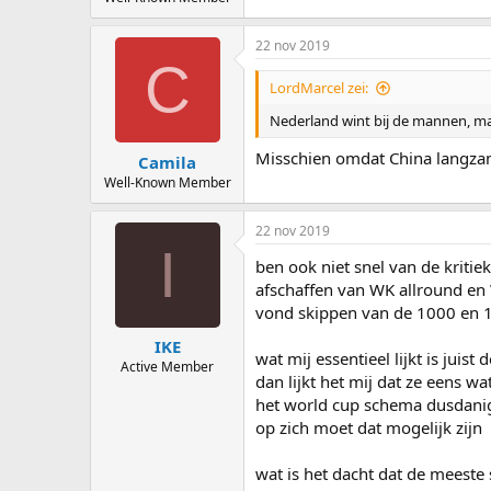
22 nov 2019
C
LordMarcel zei:
Nederland wint bij de mannen, maa
Misschien omdat China langzame
Camila
Well-Known Member
22 nov 2019
I
ben ook niet snel van de kritie
afschaffen van WK allround en
vond skippen van de 1000 en 15
IKE
wat mij essentieel lijkt is jui
Active Member
dan lijkt het mij dat ze eens 
het world cup schema dusdanig
op zich moet dat mogelijk zijn
wat is het dacht dat de meeste