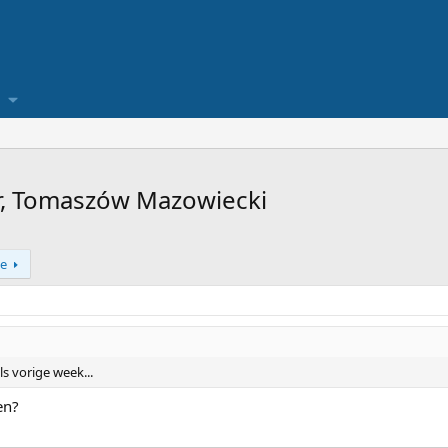
r, Tomaszów Mazowiecki
e
ls vorige week...
en?