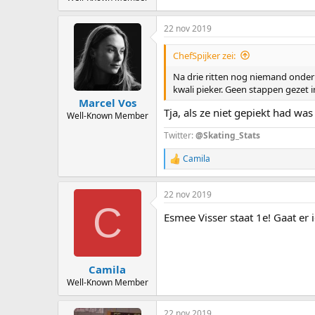
22 nov 2019
ChefSpijker zei:
Na drie ritten nog niemand onder 
kwali pieker. Geen stappen gezet i
Marcel Vos
Tja, als ze niet gepiekt had wa
Well-Known Member
Twitter:
@Skating_Stats
Camila
R
e
a
22 nov 2019
c
C
t
Esmee Visser staat 1e! Gaat er
i
o
n
s
:
Camila
Well-Known Member
22 nov 2019