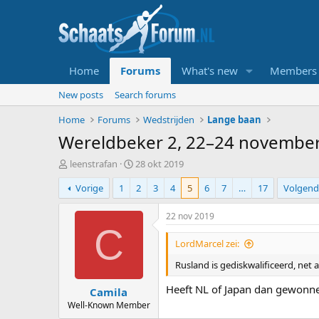
Home
Forums
What's new
Members
New posts
Search forums
Home
Forums
Wedstrijden
Lange baan
Wereldbeker 2, 22–24 novembe
T
S
leenstrafan
28 okt 2019
o
t
Vorige
1
2
3
4
5
6
7
…
17
Volgend
p
a
i
r
c
t
22 nov 2019
s
d
C
t
a
LordMarcel zei:
a
t
Rusland is gediskwalificeerd, net a
r
u
t
m
Heeft NL of Japan dan gewonn
Camila
e
r
Well-Known Member