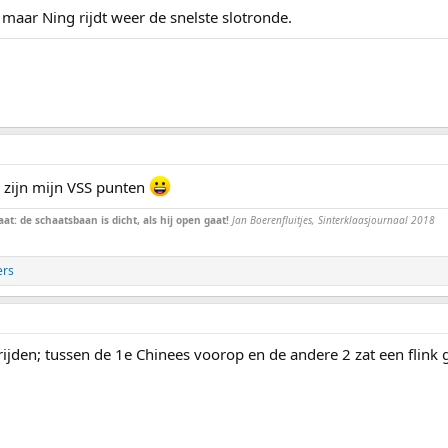
maar Ning rijdt weer de snelste slotronde.
, zijn mijn VSS punten
at: de schaatsbaan is dicht, als hij open gaat!
Jan Boerenfluitjes, Sinterklaasjournaal 2018
ers
rijden; tussen de 1e Chinees voorop en de andere 2 zat een flink g