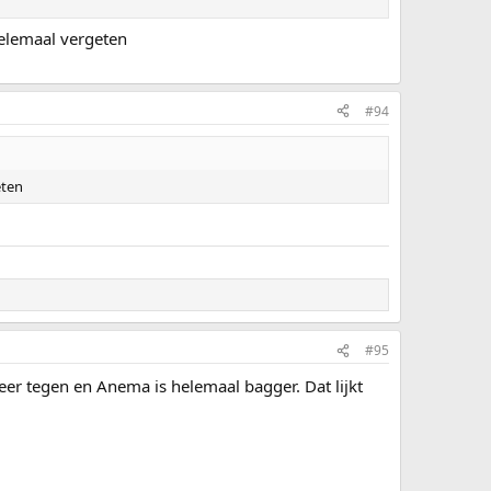
helemaal vergeten
#94
eten
#95
eer tegen en Anema is helemaal bagger. Dat lijkt