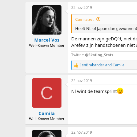
22 nov 2019
Camila zei:
Heeft NL of Japan dan gewonnen
De mannen zijn geDQ'd, niet d
Marcel Vos
Arefev zijn handschoenen niet a
Well-Known Member
Twitter:
@Skating_Stats
EenBrabander
and
Camila
R
e
a
22 nov 2019
c
C
t
Nl wint de teamsprint
i
o
n
s
:
Camila
Well-Known Member
22 nov 2019