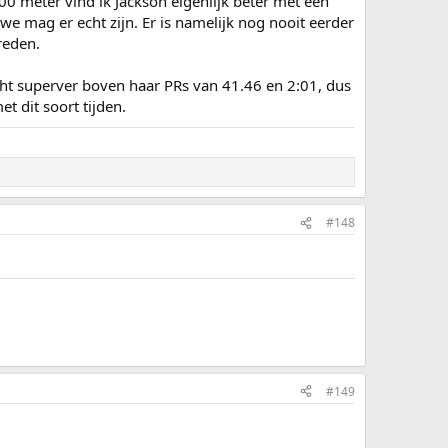
00 meter vind ik Jackson eigenlijk beter met een
 mag er echt zijn. Er is namelijk nog nooit eerder
reden.
echt superver boven haar PRs van 41.46 en 2:01, dus
et dit soort tijden.
#148
#149