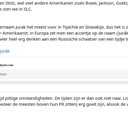
en Stolz, wel veel andere Amerikanen zoals Bowe, Jackson, Go
 zien we in SLC.
ernaam Jurak het meest voor in Tsjechië en Slowakije, dus het is
er-Amerikaanst: in Europa zet men een accentje op de naam (Jurák
weer heel erg denken aan een Russische schaatser van een tijdje t
jurák
dpress.com
stian
jd pittige omstandigheden. De tijden zijn er dan ook niet naar. Lic
ezeer de meesten boven hun PR zitten) erg goed zijn, alsook de v