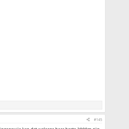
#145
udingsgewijs kan dat weleens haar beste 3000m zijn