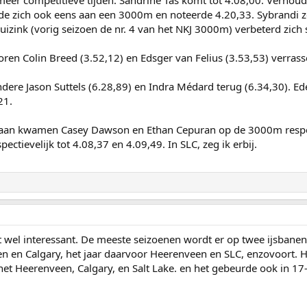
e zich ook eens aan een 3000m en noteerde 4.20,33. Sybrandi ze
uizink (vorig seizoen de nr. 4 van het NKJ 3000m) verbeterd zich 
ren Colin Breed (3.52,12) en Edsger van Felius (3.53,53) verras
re Jason Suttels (6.28,89) en Indra Médard terug (6.34,30). Ede K
21.
aan kwamen Casey Dawson en Ethan Cepuran op de 3000m respecti
ctievelijk tot 4.08,37 en 4.09,49. In SLC, zeg ik erbij.
t wel interessant. De meeste seizoenen wordt er op twee ijsbane
n en Calgary, het jaar daarvoor Heerenveen en SLC, enzovoort. 
et Heerenveen, Calgary, en Salt Lake. en het gebeurde ook in 17-1