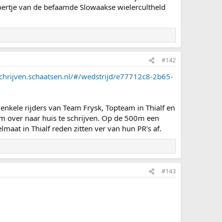
oertje van de befaamde Slowaakse wielercultheld
#142
schrijven.schaatsen.nl/#/wedstrijd/e77712c8-2b65-
enkele rijders van Team Frysk, Topteam in Thialf en
om over naar huis te schrijven. Op de 500m een
maat in Thialf reden zitten ver van hun PR's af.
#143