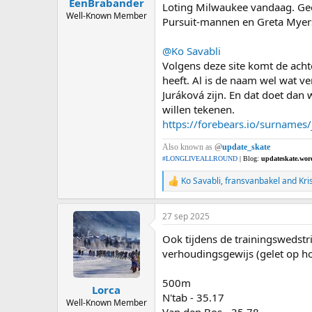
EenBrabander
Loting Milwaukee vandaag. Ge
Well-Known Member
Pursuit-mannen en Greta Myers
@Ko Savabli
Volgens deze site komt de acht
heeft. Al is de naam wel wat v
Juráková zijn. En dat doet dan 
willen tekenen.
https://forebears.io/surnames/
Also known as
@
update_skate
#LONGLIVEALLROUND
| Blog:
updateskate.wor
Ko Savabli
,
fransvanbakel
and
Kri
R
e
a
27 sep 2025
c
t
Ook tijdens de trainingswedstri
i
o
verhoudingsgewijs (gelet op ho
n
s
500m
:
Lorca
N'tab - 35.17
Well-Known Member
Van den Bos - 35.78