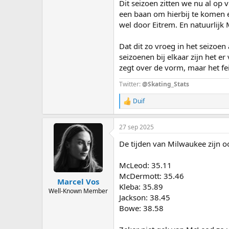
Dit seizoen zitten we nu al op v
een baan om hierbij te komen e
wel door Eitrem. En natuurlijk
Dat dit zo vroeg in het seizoen 
seizoenen bij elkaar zijn het er
zegt over de vorm, maar het fe
Twitter:
@Skating_Stats
Duif
R
e
a
27 sep 2025
c
t
De tijden van Milwaukee zijn o
i
o
n
McLeod: 35.11
s
McDermott: 35.46
:
Marcel Vos
Kleba: 35.89
Well-Known Member
Jackson: 38.45
Bowe: 38.58