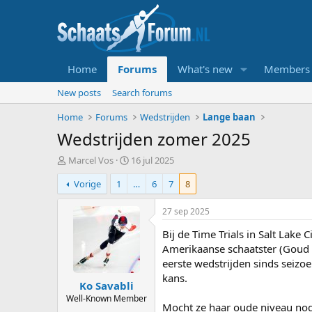
Home
Forums
What's new
Members
New posts
Search forums
Home
Forums
Wedstrijden
Lange baan
Wedstrijden zomer 2025
T
S
Marcel Vos
16 jul 2025
o
t
Vorige
1
…
6
7
8
p
a
i
r
c
t
27 sep 2025
s
d
Bij de Time Trials in Salt Lake
t
a
a
t
Amerikaanse schaatster (Goud 
r
u
eerste wedstrijden sinds seizoe
t
m
kans.
Ko Savabli
e
r
Well-Known Member
Mocht ze haar oude niveau nog 