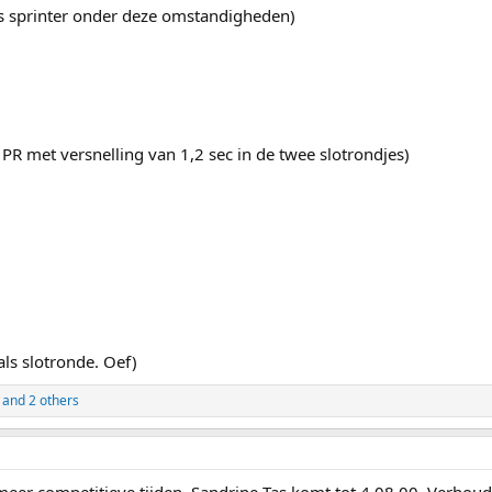
ls sprinter onder deze omstandigheden)
PR met versnelling van 1,2 sec in de twee slotrondjes)
als slotronde. Oef)
and 2 others
 meer competitieve tijden. Sandrine Tas komt tot 4.08,00. Verho