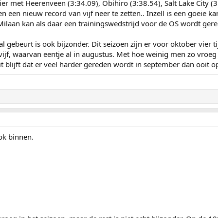
ier met Heerenveen (3:34.09), Obihiro (3:38.54), Salt Lake City (3:
n een nieuw record van vijf neer te zetten.. Inzell is een goeie
 Milaan kan als daar een trainingswedstrijd voor de OS wordt ger
al gebeurt is ook bijzonder. Dit seizoen zijn er voor oktober vier 
 vijf, waarvan eentje al in augustus. Met hoe weinig men zo vroeg r
it blijft dat er veel harder gereden wordt in september dan ooit 
ok binnen.