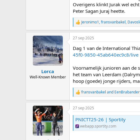
Overigens klinkt Jurak wel ech
Peter Sagan Juraj heette.
Jeronimo1
,
fransvanbakel
,
Davosl
R
e
a
27 sep 2025
c
t
Dag 1 van de International Thial
i
o
45f0-9850-45ab640ec9c8/live
n
s
Voornamelijk junioren aan de s
:
Lorca
het team van Leerdam (Dalrympl
Well-Known Member
hoop (goede) jonge rijders, maa
fransvanbakel
and
EenBrabander
R
e
a
27 sep 2025
c
t
PNICTT25-26 | Sportity
i
o
webapp.sportity.com
n
s
: