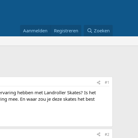
Aanmelden
Registreren
Zoeken
#1
 ervaring hebben met Landroller Skates? Is het
ring mee. En waar zou je deze skates het best
#2