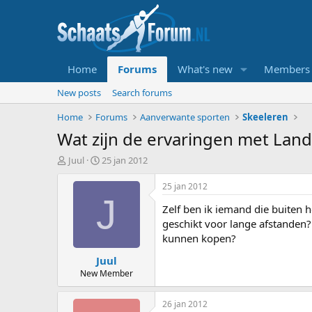
Home
Forums
What's new
Members
New posts
Search forums
Home
Forums
Aanverwante sporten
Skeeleren
Wat zijn de ervaringen met Land
T
S
Juul
25 jan 2012
o
t
p
a
25 jan 2012
i
r
J
Zelf ben ik iemand die buiten h
c
t
s
d
geschikt voor lange afstanden? 
t
a
kunnen kopen?
a
t
Juul
r
u
t
m
New Member
e
r
26 jan 2012