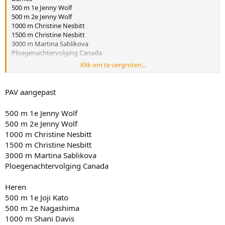
500 m 1e Jenny Wolf
500 m 2e Jenny Wolf
1000 m Christine Nesbitt
1500 m Christine Nesbitt
3000 m Martina Sablikova
Ploegenachtervolging Canada
Klik om te vergroten...
Heren
500 m 1e Joji Kato
500 m 2e Nagashima
PAV aangepast
1000 m Shani Davis
1500 m Shani Davis
500 m 1e Jenny Wolf
5000 m Bob de Jong
500 m 2e Jenny Wolf
Ploegenachtervolging Nederland
1000 m Christine Nesbitt
1500 m Christine Nesbitt
3000 m Martina Sablikova
Ploegenachtervolging Canada
Heren
500 m 1e Joji Kato
500 m 2e Nagashima
1000 m Shani Davis