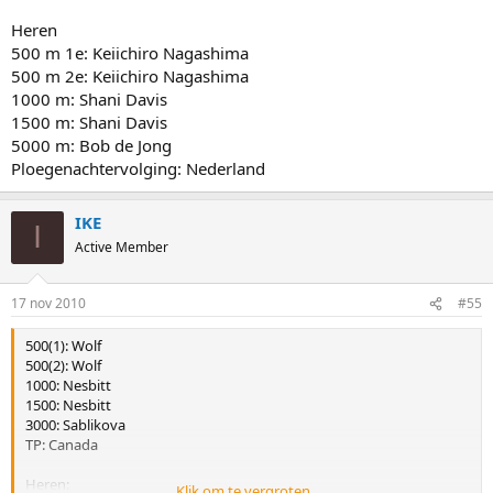
Heren
500 m 1e: Keiichiro Nagashima
500 m 2e: Keiichiro Nagashima
1000 m: Shani Davis
1500 m: Shani Davis
5000 m: Bob de Jong
Ploegenachtervolging: Nederland
IKE
I
Active Member
17 nov 2010
#55
500(1): Wolf
500(2): Wolf
1000: Nesbitt
1500: Nesbitt
3000: Sablikova
TP: Canada
Heren:
Klik om te vergroten...