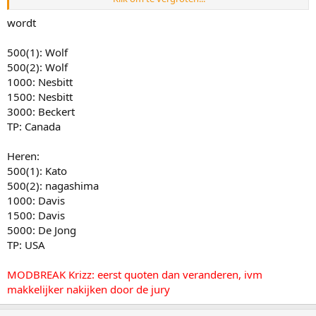
500(1): Kato
500(2): nagashima
wordt
1000: Davis
1500: Davis
500(1): Wolf
5000: De Jong
500(2): Wolf
TP: Nederland
1000: Nesbitt
1500: Nesbitt
3000: Beckert
TP: Canada
Heren:
500(1): Kato
500(2): nagashima
1000: Davis
1500: Davis
5000: De Jong
TP: USA
MODBREAK Krizz: eerst quoten dan veranderen, ivm
makkelijker nakijken door de jury