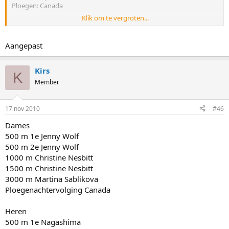
Ploegen: Canada
Klik om te vergroten...
Heren
1e 500 m Joji Kato
2e 500 m Keichero Nagashima
Aangepast
1000 m Shani Davis
1500 m Shani Davis
5000 m Bob de Jong
Kirs
K
Ploegen:
USA
Member
17 nov 2010
#46
Dames
500 m 1e Jenny Wolf
500 m 2e Jenny Wolf
1000 m Christine Nesbitt
1500 m Christine Nesbitt
3000 m Martina Sablikova
Ploegenachtervolging Canada
Heren
500 m 1e Nagashima