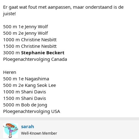
500 m 2e Kang Seok Lee
Er gaat wat fout met aanpassen, maar onderstaand is de
1000 m Shani Davis
juiste!
1500 m Shani Davis
5000 m Bob de Jong
500 m 1e Jenny Wolf
Ploegenachtervolging USA
500 m 2e Jenny Wolf
1000 m Christine Nesbitt
1500 m Christine Nesbitt
3000 m
Stephanie Beckert
Ploegenachtervolging Canada
Heren
500 m 1e Nagashima
500 m 2e Kang Seok Lee
1000 m Shani Davis
1500 m Shani Davis
5000 m Bob de Jong
Ploegenachtervolging USA
sarah
Well-Known Member