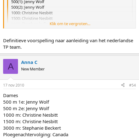
500(1): Jenny Wolf
500(2): Jenny Wolf
1000: Christine Nesbitt
1500: Christine Nesbitt
Klik om te vergroten...
3000:
Stephanie Beckert
TP: Canada
Klik om te vergroten...
Definitieve voorspelling naar aanleiding van het nederlandse
Heren:
500(1):
Kang Seok Lee
TP team.
= nieuwe voorspelling
500(2): J. Kato
1000: S. Davis
Anna C
1500: S. Davis
A
5000: B. De Jong
New Member
TP:
USA
17 nov 2010
#54
Dames
500 m 1e: Jenny Wolf
500 m 2e: Jenny Wolf
1000 m: Christine Nesbitt
1500 m: Christine Nesbitt
3000 m: Stephanie Beckert
Ploegenachtervolging: Canada