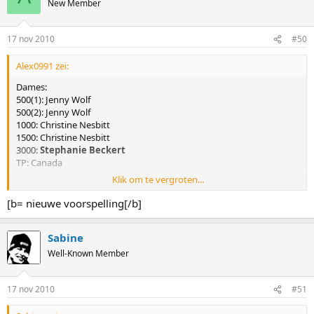
New Member
17 nov 2010
#50
Alex0991 zei:
Dames:
500(1): Jenny Wolf
500(2): Jenny Wolf
1000: Christine Nesbitt
1500: Christine Nesbitt
3000:
Stephanie Beckert
TP: Canada
Klik om te vergroten...
Heren:
500(1):
Kang Seok Lee
[b= nieuwe voorspelling[/b]
500(2): J. Kato
1000: S. Davis
Sabine
1500: S. Davis
5000: B. De Jong
Well-Known Member
TP: Nederland
17 nov 2010
#51