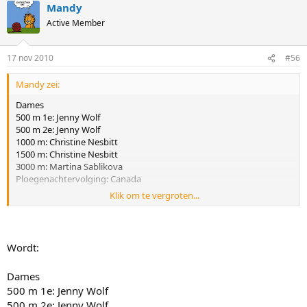
Mandy
Active Member
17 nov 2010
#56
Mandy zei:
Dames
500 m 1e: Jenny Wolf
500 m 2e: Jenny Wolf
1000 m: Christine Nesbitt
1500 m: Christine Nesbitt
3000 m: Martina Sablikova
Ploegenachtervolging: Canada
Klik om te vergroten...
Heren
500 m 1e: Keiichiro Nagashima
500 m 2e: Joji Kato
1000 m: Shani Davis
Wordt:
1500 m: Shani Davis
5000 m: Bob de Jong
Dames
Ploegenachtervolging: Nederland
500 m 1e: Jenny Wolf
500 m 2e: Jenny Wolf