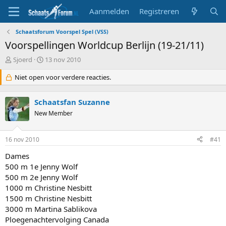
Aanmelden
Registreren
Schaatsforum Voorspel Spel (VSS)
Voorspellingen Worldcup Berlijn (19-21/11)
T
S
Sjoerd
13 nov 2010
o
t
p
Niet open voor verdere reacties.
a
i
r
c
t
Schaatsfan Suzanne
s
d
t
New Member
a
a
t
r
u
16 nov 2010
#41
t
m
e
Dames
r
500 m 1e Jenny Wolf
500 m 2e Jenny Wolf
1000 m Christine Nesbitt
1500 m Christine Nesbitt
3000 m Martina Sablikova
Ploegenachtervolging Canada