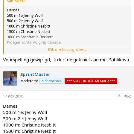
Sabine zei:
Dames
500 m 1e Jenny Wolf
500 m 2e Jenny Wolf
1000 m Christine Nesbitt
1500 m Christine Nesbitt
3000 m Stephanie Beckert
Ploegenachtervolging Canada
Klik om te vergroten...
Heren
500 m 1e Keiichiro Nagashima
Voorspelling gewijzigd, ik durf de gok niet aan met Sablikova.
500 m 2e Keiichiro Nagashima
1000 m Shani Davis
SprintMaster
1500 m Shani Davis
5000 m Ivan Skobrev
Moderator
Medewerker
*** SUPPORTING MEMBER ***
Ploegenachtervolging Verenigde Staten
17 nov 2010
#52
Dames
500 m 1e: Jenny Wolf
500 m 2e: Jenny Wolf
1000 m: Christine Nesbitt
1500 m: Christine Nesbitt