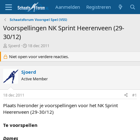
Aanmelden
Registreren
Schaatsforum Voorspel Spel (VSS)
Voorspellingen NK Sprint Heerenveen (29-
30/12)
T
S
Sjoerd
18 dec 2011
o
t
p
Niet open voor verdere reacties.
a
i
r
c
t
Sjoerd
s
d
t
Active Member
a
a
t
r
u
18 dec 2011
#1
t
m
e
Plaats hieronder je voorspellingen voor het NK Sprint
r
Heerenveen (29-30/12)
Te voorspellen
Dames