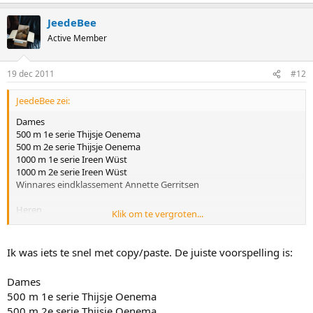
JeedeBee
Active Member
19 dec 2011
#12
JeedeBee zei:
Dames
500 m 1e serie Thijsje Oenema
500 m 2e serie Thijsje Oenema
1000 m 1e serie Ireen Wüst
1000 m 2e serie Ireen Wüst
Winnares eindklassement Annette Gerritsen
Heren
Klik om te vergroten...
500 m 1e serie Michel Mulder
500 m 2e serie Jan Smeekens
1000 m 1e serie Stefan Groothuis
Ik was iets te snel met copy/paste. De juiste voorspelling is:
1000 m 2e serie Stefan Groothuis
Winnaar eindklassement Stefan Groothuis
Dames
500 m 1e serie Thijsje Oenema
500 m 2e serie Thijsje Oenema