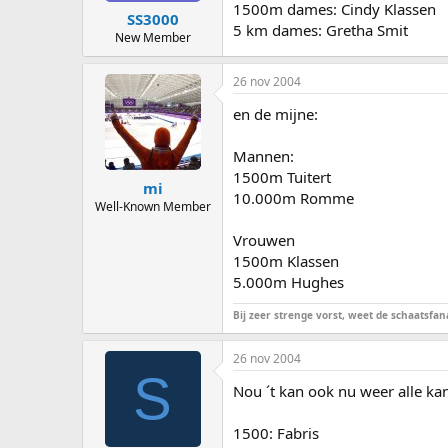
1500m dames: Cindy Klassen
SS3000
5 km dames: Gretha Smit
New Member
26 nov 2004
en de mijne:
Mannen:
1500m Tuitert
mi
10.000m Romme
Well-Known Member
Vrouwen
1500m Klassen
5.000m Hughes
Bij zeer strenge vorst, weet de schaatsfana
26 nov 2004
S
Nou ´t kan ook nu weer alle ka
1500: Fabris