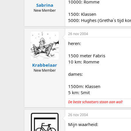
10000: Romme
Sabrina
New Member
1500: Klassen
5000: Hughes (Gretha´s tijd ko
26 nov 2004
heren:
1500 meter Fabris
10 km: Romme
Krabbelaar
New Member
dames:
1500m: Klassen
5 km: Smit
De beste schaatsers staan aan wal!
26 nov 2004
Mijn waarheid: