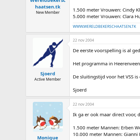
haatsen.tk
1.500 meter Vrouwen: Cindy Kl
New Member
5.000 meter Vrouwen: Clara H
WWW.WERELDBEKERSCHAATSEN.TK
22 nov 2004
De eerste voorspelling is al ged
Het programma in Heerenveen 
Sjoerd
De sluitingstijd voor het VSS i
Active Member
Sjoerd
22 nov 2004
Ik ga er ook maar direct voor, 
1.500 meter Mannen: Erben Wen
10.000 meter Mannen: Giann
Monique