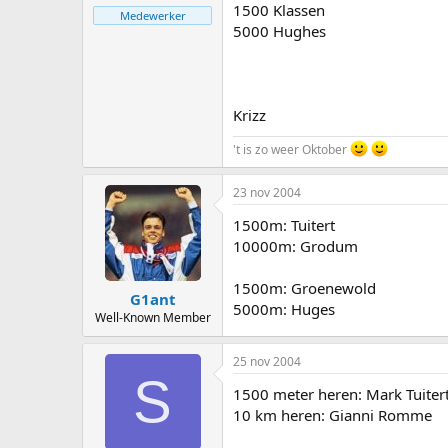
1500 Klassen
Medewerker
5000 Hughes
Krizz
't is zo weer Oktober
23 nov 2004
1500m: Tuitert
10000m: Grodum
1500m: Groenewold
G1ant
5000m: Huges
Well-Known Member
25 nov 2004
S
1500 meter heren: Mark Tuiter
10 km heren: Gianni Romme