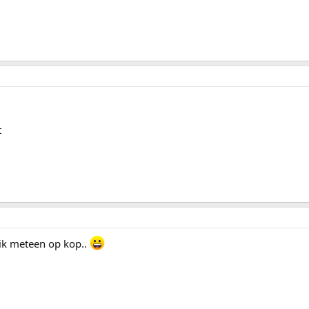
t
 ik meteen op kop..