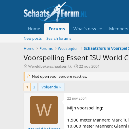
Home
Forums
What's new
Members
New posts
Search forums
Home
Forums
Wedstrijden
Schaatsforum Voorspel S
Voorspelling Essent ISU World 
T
S
Wereldbekerschaatsen.tk
22 nov 2004
o
t
p
Niet open voor verdere reacties.
a
i
r
c
t
1
2
Volgende
s
d
t
a
22 nov 2004
a
t
W
r
Mijn voorspelling:
u
t
m
e
1.500 meter Mannen: Mark Tuit
r
10.000 meter Mannen: Gianni
Wereldbekersc