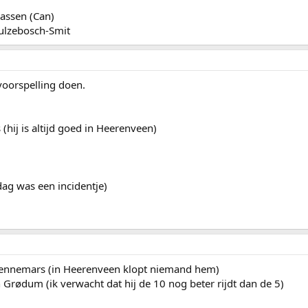
assen (Can)
ulzebosch-Smit
voorspelling doen.
ij is altijd goed in Heerenveen)
ag was een incidentje)
ennemars (in Heerenveen klopt niemand hem)
rødum (ik verwacht dat hij de 10 nog beter rijdt dan de 5)