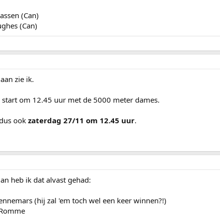
assen (Can)
ughes (Can)
aan zie ik.
start om 12.45 uur met de 5000 meter dames.
s dus ook
zaterdag 27/11 om 12.45 uur
.
dan heb ik dat alvast gehad:
nemars (hij zal 'em toch wel een keer winnen?!)
i Romme