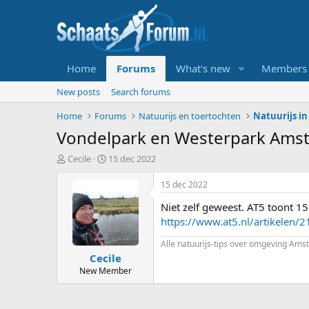
Home
Forums
What's new
Members
New posts
Search forums
Home
Forums
Natuurijs en toertochten
Vondelpark en Westerpark Ams
T
S
Cecile
15 dec 2022
o
t
p
a
15 dec 2022
i
r
Niet zelf geweest. AT5 toont 1
c
t
s
d
https://www.at5.nl/artikelen/21
t
a
Alle natuurijs-tips over omgeving Am
a
t
Cecile
r
u
t
m
New Member
e
r