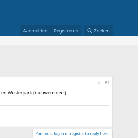
Aanmelden
Registreren
Zoeken
#1
, en Westerpark (nieuwere deel).
You must log in or register to reply here.