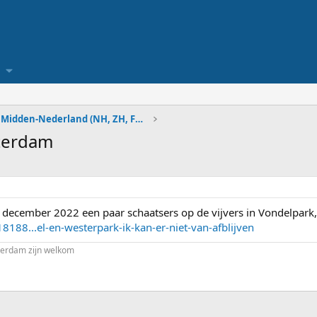
Natuurijs in Midden-Nederland (NH, ZH, FL, GD, UT)
terdam
5 december 2022 een paar schaatsers op de vijvers in Vondelpark
8188...el-en-westerpark-ik-kan-er-niet-van-afblijven
sterdam zijn welkom