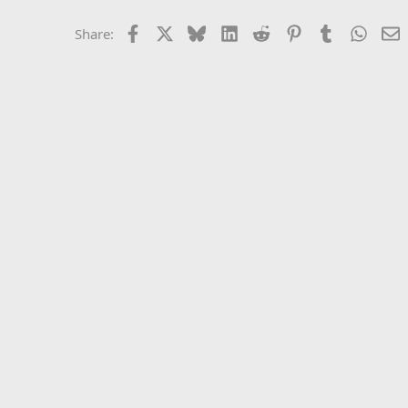
Facebook
X
Bluesky
LinkedIn
Reddit
Pinterest
Tumblr
Whats
E
Share: