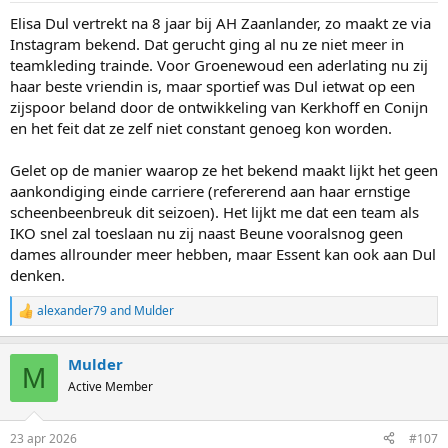
:
Elisa Dul vertrekt na 8 jaar bij AH Zaanlander, zo maakt ze via
Instagram bekend. Dat gerucht ging al nu ze niet meer in
teamkleding trainde. Voor Groenewoud een aderlating nu zij
haar beste vriendin is, maar sportief was Dul ietwat op een
zijspoor beland door de ontwikkeling van Kerkhoff en Conijn
en het feit dat ze zelf niet constant genoeg kon worden.
Gelet op de manier waarop ze het bekend maakt lijkt het geen
aankondiging einde carriere (refererend aan haar ernstige
scheenbeenbreuk dit seizoen). Het lijkt me dat een team als
IKO snel zal toeslaan nu zij naast Beune vooralsnog geen
dames allrounder meer hebben, maar Essent kan ook aan Dul
denken.
alexander79
and
Mulder
R
e
a
Mulder
c
M
t
Active Member
i
o
n
23 apr 2026
#107
s