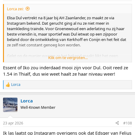
:
Lorca zei:
Elisa Dul vertrekt na 8 jaar bij AH Zaanlander, zo maakt ze via
Instagram bekend. Dat gerucht ging al nu ze niet meer in
teamkleding trainde. Voor Groenewoud een aderlating nu zij haar
beste vriendin is, maar sportief was Dul ietwat op een zijspoor
beland door de ontwikkeling van Kerkhoff en Conijn en het feit dat
ze zelf niet constant genoeg kon worden.
Gelet op de manier waarop ze het bekend maakt lijkt het geen
Klik om te vergroten...
aankondiging einde carriere (refererend aan haar ernstige
scheenbeenbreuk dit seizoen). Het lijkt me dat een team als IKO
Essent of Iko zou inderdaad mooi zijn voor Dul. Ooit reed ze
snel zal toeslaan nu zij naast Beune vooralsnog geen dames
1.54 in Thialf, dus wie weet haalt ze haar niveau weer!
allrounder meer hebben, maar Essent kan ook aan Dul denken.
Lorca
R
e
a
Lorca
c
t
Well-Known Member
i
o
n
23 apr 2026
#108
s
:
Ik las laatst op Instagram overigens ook dat Edsger van Felius