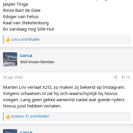
Jasper Tinga
Rinze Bart de Glee
Edsger van Felius
Kaat van Stekelenburg
En vandaag nog Sille Hut
Lorca
and
Mulder
R
e
a
Lorca
c
t
Well-Known Member
i
o
n
24 apr 2026
#110
s
:
Marten Liiv verlaat X2O, zo maken zij bekend op Instagram.
Volgens schaatsen.nl zal hij zich waarschijnlijk bij Novus
voegen. Lang geen gekke aanwinst nadat wat goede rijders
Novus juist hebben verlaten.
tostiees-31
and
Mulder
R
e
a
Lorca
c