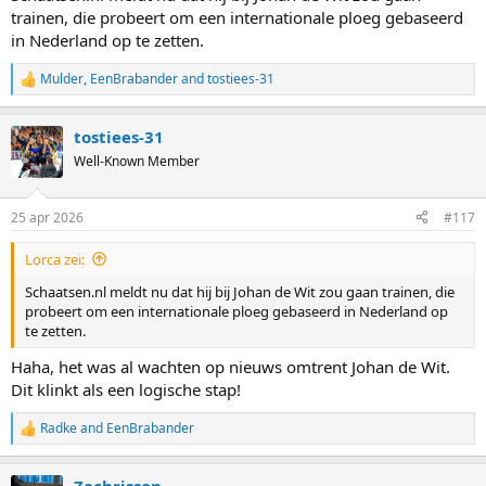
trainen, die probeert om een internationale ploeg gebaseerd
in Nederland op te zetten.
Mulder
,
EenBrabander
and
tostiees-31
R
e
a
tostiees-31
c
t
Well-Known Member
i
o
n
25 apr 2026
#117
s
:
Lorca zei:
Schaatsen.nl meldt nu dat hij bij Johan de Wit zou gaan trainen, die
probeert om een internationale ploeg gebaseerd in Nederland op
te zetten.
Haha, het was al wachten op nieuws omtrent Johan de Wit.
Dit klinkt als een logische stap!
Radke
and
EenBrabander
R
e
a