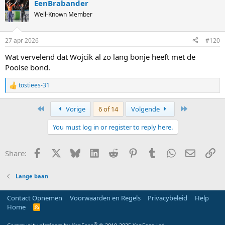
EenBrabander
c
t
Well-Known Member
i
o
n
27 apr 2026
#120
s
:
Wat vervelend dat Wojcik al zo lang bonje heeft met de
Poolse bond.
tostiees-31
R
e
a
First
Last
Vorige
6 of 14
Volgende
c
t
You must log in or register to reply here.
i
o
n
Facebook
X
Bluesky
LinkedIn
Reddit
Pinterest
Tumblr
WhatsApp
E-mail
Li
Share:
s
:
Lange baan
Contact Opnemen
Voorwaarden en Regels
Privacybeleid
Help
Home
R
S
S
®