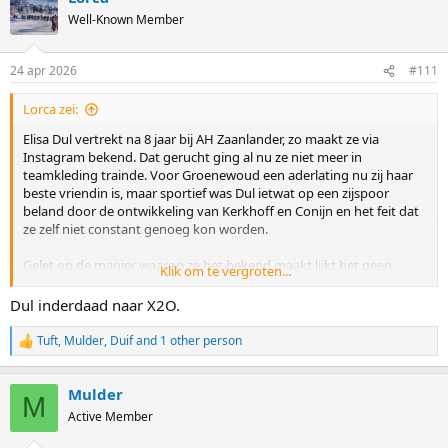
t
Well-Known Member
i
o
n
24 apr 2026
#111
s
:
Lorca zei:
Elisa Dul vertrekt na 8 jaar bij AH Zaanlander, zo maakt ze via
Instagram bekend. Dat gerucht ging al nu ze niet meer in
teamkleding trainde. Voor Groenewoud een aderlating nu zij haar
beste vriendin is, maar sportief was Dul ietwat op een zijspoor
beland door de ontwikkeling van Kerkhoff en Conijn en het feit dat
ze zelf niet constant genoeg kon worden.
Gelet op de manier waarop ze het bekend maakt lijkt het geen
Klik om te vergroten...
aankondiging einde carriere (refererend aan haar ernstige
scheenbeenbreuk dit seizoen). Het lijkt me dat een team als IKO
Dul inderdaad naar X2O.
snel zal toeslaan nu zij naast Beune vooralsnog geen dames
allrounder meer hebben, maar Essent kan ook aan Dul denken.
Tuft
,
Mulder
,
Duif
and 1 other person
R
e
a
Mulder
c
M
t
Active Member
i
o