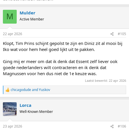
Mulder
M
Active Member
22 apr 2026
#105
Klopt, Tim Prins schijnt gepolst te zijn en Diniz zit al mooi bij
Iko wat voor hem heel goed lijkt uit te pakken.
Ging mij er meer om dat ik denk dat Essent zelf liever ook
goede nederlanders wilt contracteren en ik denk dat
Magnussen voor hen dus niet de 1e keuze was.
Laatst bewerkt:
22 apr 2026
chicagodude
and
Yuskov
R
e
a
Lorca
c
t
Well-Known Member
i
o
n
23 apr 2026
#106
s