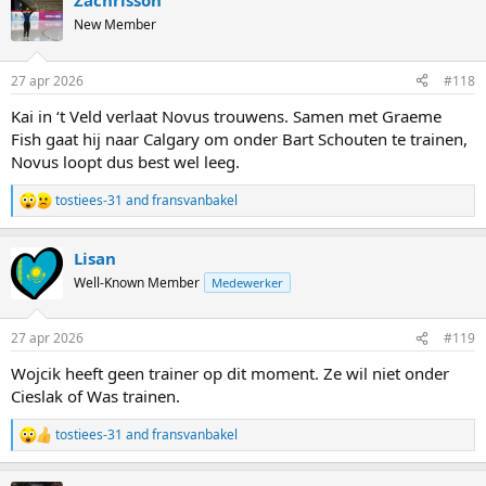
Zachrisson
c
t
New Member
i
o
n
27 apr 2026
#118
s
:
Kai in ‘t Veld verlaat Novus trouwens. Samen met Graeme
Fish gaat hij naar Calgary om onder Bart Schouten te trainen,
Novus loopt dus best wel leeg.
tostiees-31
and
fransvanbakel
R
e
a
Lisan
c
t
Well-Known Member
Medewerker
i
o
n
27 apr 2026
#119
s
:
Wojcik heeft geen trainer op dit moment. Ze wil niet onder
Cieslak of Was trainen.
tostiees-31
and
fransvanbakel
R
e
a