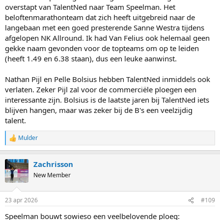
overstapt van TalentNed naar Team Speelman. Het
beloftenmarathonteam dat zich heeft uitgebreid naar de
langebaan met een goed presterende Sanne Westra tijdens
afgelopen NK Allround. Ik had Van Felius ook helemaal geen
gekke naam gevonden voor de topteams om op te leiden
(heeft 1.49 en 6.38 staan), dus een leuke aanwinst.
Nathan Pijl en Pelle Bolsius hebben TalentNed inmiddels ook
verlaten. Zeker Pijl zal voor de commerciële ploegen een
interessante zijn. Bolsius is de laatste jaren bij TalentNed iets
blijven hangen, maar was zeker bij de B's een veelzijdig
talent.
Mulder
R
e
a
Zachrisson
c
t
New Member
i
o
n
23 apr 2026
#109
s
:
Speelman bouwt sowieso een veelbelovende ploeg: