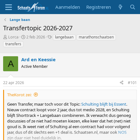
Aanmelden
Registreren
Lange baan
Transfertopic 2026-2027
T
S
T
Lorca
2 feb 2026
langebaan
marathonschaatsen
o
t
a
transfers
p
a
g
i
r
s
c
Ard en Keessie
t
A
s
d
Active Member
t
a
a
t
r
u
22 apr 2026
#101
t
m
e
TheKorot zei:
r
Geen Transfer, maar toch voor dit Topic:
Schulting blijft bij Essent
.
Nieuw contract loopt voor 2 jaar, dus tot medio 2028, en Schulting
blijft Shorttrack + Langebaan combineren. Ik verwacht dus genoeg
discussies of ze niet had moeten kiezen, elke keer dat het (net) niet
goud is. Ik weet niet of Schulting al een contract had voor volgend
jaar, dus of dit slechts een +1 deal is. Schaatsen.nl, maar ook
NOS
zijn daar niet heel duidelijk in.