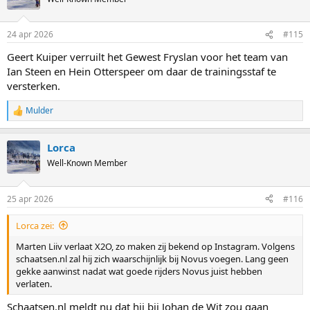
i
o
n
24 apr 2026
#115
s
:
Geert Kuiper verruilt het Gewest Fryslan voor het team van
Ian Steen en Hein Otterspeer om daar de trainingsstaf te
versterken.
Mulder
R
e
a
Lorca
c
t
Well-Known Member
i
o
n
25 apr 2026
#116
s
:
Lorca zei:
Marten Liiv verlaat X2O, zo maken zij bekend op Instagram. Volgens
schaatsen.nl zal hij zich waarschijnlijk bij Novus voegen. Lang geen
gekke aanwinst nadat wat goede rijders Novus juist hebben
verlaten.
Schaatsen.nl meldt nu dat hij bij Johan de Wit zou gaan