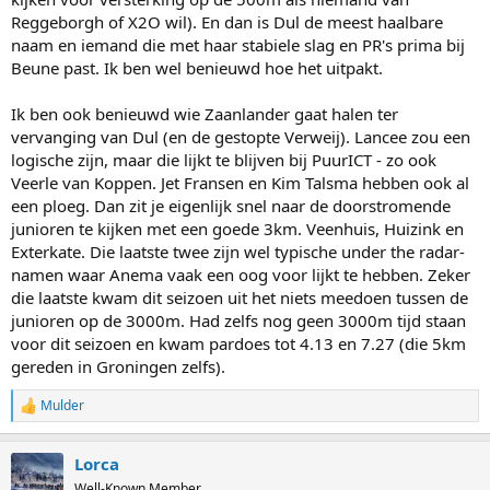
Reggeborgh of X2O wil). En dan is Dul de meest haalbare
naam en iemand die met haar stabiele slag en PR's prima bij
Beune past. Ik ben wel benieuwd hoe het uitpakt.
Ik ben ook benieuwd wie Zaanlander gaat halen ter
vervanging van Dul (en de gestopte Verweij). Lancee zou een
logische zijn, maar die lijkt te blijven bij PuurICT - zo ook
Veerle van Koppen. Jet Fransen en Kim Talsma hebben ook al
een ploeg. Dan zit je eigenlijk snel naar de doorstromende
junioren te kijken met een goede 3km. Veenhuis, Huizink en
Exterkate. Die laatste twee zijn wel typische under the radar-
namen waar Anema vaak een oog voor lijkt te hebben. Zeker
die laatste kwam dit seizoen uit het niets meedoen tussen de
junioren op de 3000m. Had zelfs nog geen 3000m tijd staan
voor dit seizoen en kwam pardoes tot 4.13 en 7.27 (die 5km
gereden in Groningen zelfs).
Mulder
R
e
a
Lorca
c
t
Well-Known Member