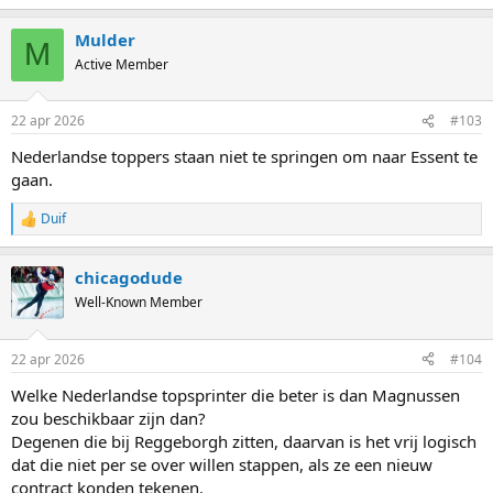
e
a
Mulder
c
M
t
Active Member
i
o
n
22 apr 2026
#103
s
:
Nederlandse toppers staan niet te springen om naar Essent te
gaan.
Duif
R
e
a
chicagodude
c
t
Well-Known Member
i
o
n
22 apr 2026
#104
s
:
Welke Nederlandse topsprinter die beter is dan Magnussen
zou beschikbaar zijn dan?
Degenen die bij Reggeborgh zitten, daarvan is het vrij logisch
dat die niet per se over willen stappen, als ze een nieuw
contract konden tekenen.