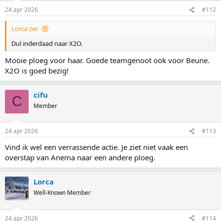
n
24 apr 2026
#112
s
:
Lorca zei:
Dul inderdaad naar X2O.
Mooie ploeg voor haar. Goede teamgenoot ook voor Beune.
X2O is goed bezig!
cifu
C
Member
24 apr 2026
#113
Vind ik wel een verrassende actie. Je ziet niet vaak een
overstap van Anema naar een andere ploeg.
Lorca
Well-Known Member
24 apr 2026
#114