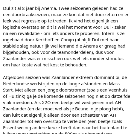
Dul zit al 8 jaar bij Anema. Twee seizoenen geleden had ze
een doorbraakseizoen, maar ze kon dat niet doorzetten en er
leek wat regressie op te treden. Ik vind het eigenlijk een
logische overstap en dit is wel het moment voor Dul - zeker
na een revalidatie - om iets anders te proberen. Intern is ze
ingehaald door Kerkhoff en Conijn (al blijft Dul met haar
stabiele slag natuurlijk wel iemand die Anema er graag had
bijgehouden, ook voor de teamonderdelen), dus voor
Zaanlander was er misschien ook wel iets minder stimulus
om haar koste wat het kost te behouden.
Afgelopen seizoen was Zaanlander extreem dominant bij de
Nederlandse wedstrijden op de lange afstanden en Mass
Start. Met alleen een jonge doorstromer (zoals een Veenhuis
of Huizink) ga je de komende seizoenen nog niet op datzelfde
vlak meedoen. Als X2O een beetje wil wedijveren met AH
Zaanlander (en dat moet wel als je Beune in je ploeg hebt),
dan lukt dat eigenlijk alleen door een schaatser van AH
Zaanlander tot een overstap te verleiden (een beetje zoals
Essent weinig andere keuze heeft dan naar het buitenland te
kijken voor versterking op de 500m als niemand van