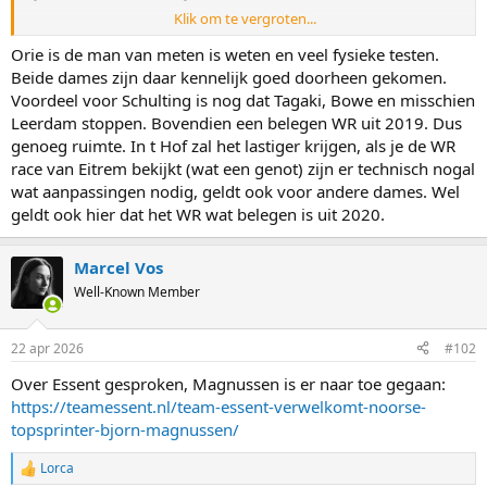
Klik om te vergroten...
Dat is trouwens niet de enige verlenging bij Essent, vorige week
vrijdag melde
Schaatsen.nl al dat In 't Hof blijft voor nog 1 seizoen
.
Orie is de man van meten is weten en veel fysieke testen.
Beide dames zijn daar kennelijk goed doorheen gekomen.
Voordeel voor Schulting is nog dat Tagaki, Bowe en misschien
Leerdam stoppen. Bovendien een belegen WR uit 2019. Dus
genoeg ruimte. In t Hof zal het lastiger krijgen, als je de WR
race van Eitrem bekijkt (wat een genot) zijn er technisch nogal
wat aanpassingen nodig, geldt ook voor andere dames. Wel
geldt ook hier dat het WR wat belegen is uit 2020.
Marcel Vos
Well-Known Member
22 apr 2026
#102
Over Essent gesproken, Magnussen is er naar toe gegaan:
https://teamessent.nl/team-essent-verwelkomt-noorse-
topsprinter-bjorn-magnussen/
Lorca
R