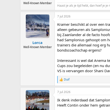
Well-Known Member
Haast je als je tijd hebt, dan hoef je je 
7 jul 2026
Kramer beschikt al over een tra
alleen gebeuren als Samploniu
bij Zaanlander al de facto ho
had Samplonius gehoopt om het
Lorca
trainers die allemaal nog erg h
Well-Known Member
bondscoachschap ergens?
Interessant is wel dat Anema 
Cups zou begeleiden (en nu dus
VS is vervangen door Shani Da
Duif
R
e
a
7 jul 2026
c
t
Ik denk inderdaad dat Samplon
i
o
Heeft Contin onder hem getrai
n