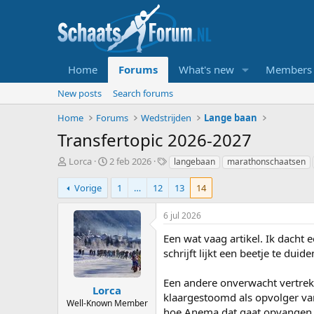
Home
Forums
What's new
Members
New posts
Search forums
Home
Forums
Wedstrijden
Lange baan
Transfertopic 2026-2027
T
S
T
Lorca
2 feb 2026
langebaan
marathonschaatsen
o
t
a
p
a
g
Vorige
1
…
12
13
14
i
r
s
c
t
6 jul 2026
s
d
t
a
Een wat vaag artikel. Ik dacht
a
t
schrijft lijkt een beetje te du
r
u
t
m
Een andere onverwacht vertrek
e
Lorca
klaargestoomd als opvolger van
r
Well-Known Member
hoe Anema dat gaat opvangen. 