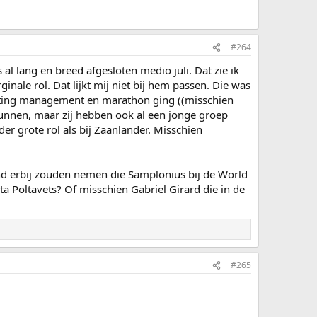
#264
al lang en breed afgesloten medio juli. Dat zie ik
le rol. Dat lijkt mij niet bij hem passen. Die was
hting management en marathon ging ((misschien
unnen, maar zij hebben ook al een jonge groep
er grote rol als bij Zaanlander. Misschien
nd erbij zouden nemen die Samplonius bij de World
 Poltavets? Of misschien Gabriel Girard die in de
#265