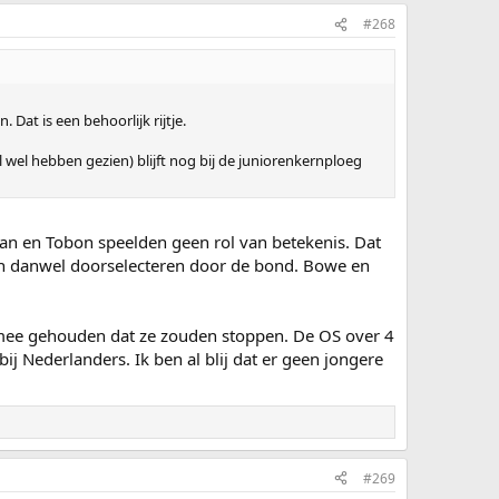
#268
Dat is een behoorlijk rijtje.
 wel hebben gezien) blijft nog bij de juniorenkernploeg
oldan en Tobon speelden geen rol van betekenis. Dat
atsen danwel doorselecteren door de bond. Bowe en
g mee gehouden dat ze zouden stoppen. De OS over 4
j Nederlanders. Ik ben al blij dat er geen jongere
#269