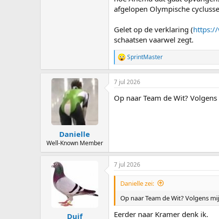
afgelopen Olympische cyclusse
Gelet op de verklaring (
https:/
schaatsen vaarwel zegt.
SprintMaster
R
e
a
7 jul 2026
c
t
Op naar Team de Wit? Volgens 
i
o
n
s
:
Danielle
Well-Known Member
7 jul 2026
Danielle zei:
Op naar Team de Wit? Volgens mi
Eerder naar Kramer denk ik.
Duif