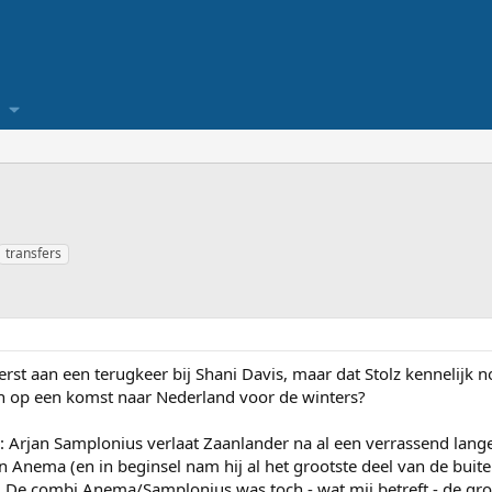
transfers
 eerst aan een terugkeer bij Shani Davis, maar dat Stolz kennelij
iden op een komst naar Nederland voor de winters?
: Arjan Samplonius verlaat Zaanlander na al een verrassend lang
 Anema (en in beginsel nam hij al het grootste deel van de buit
De combi Anema/Samplonius was toch - wat mij betreft - de gro