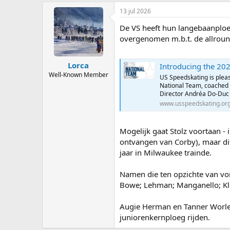
13 jul 2026
De VS heeft hun langebaanploe
overgenomen m.b.t. de allround
Lorca
Introducing the 20
Well-Known Member
US Speedskating is plea
National Team, coached 
Director Andréa Do-Duc a
www.usspeedskating.or
Mogelijk gaat Stolz voortaan -
ontvangen van Corby), maar dit 
jaar in Milwaukee trainde.
Namen die ten opzichte van vor
Bowe; Lehman; Manganello; Kleba
Augie Herman en Tanner Worley z
juniorenkernploeg rijden.