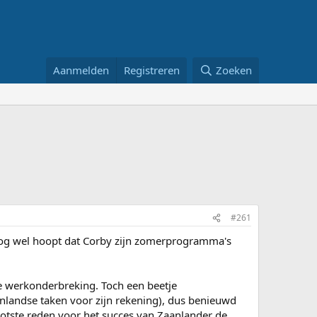
Aanmelden
Registreren
Zoeken
#261
k nog wel hoopt dat Corby zijn zomerprogramma's
e werkonderbreking. Toch een beetje
enlandse taken voor zijn rekening), dus benieuwd
otste reden voor het succes van Zaanlander de