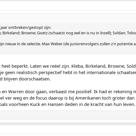
jaar ontbreken/gestopt zijn:
irkeland; Browne; Goetz (schaatst nog wel en is nu in Inzell); Soldan; Tobon. 
n nieuw in de selectie. Max Weber (de juniorenvolgers zullen z'n potentie al
st heel beperkt. Laten we reëel zijn. Kleba, Birkeland, Browne, S
t je geen realistisch perspectief hebt in het internationale scha
jd blijven doorschaatsen.
on en Warren door gaan, verbaast me positief. Ik had er rekenin
l ver weg en de focus daarop is bij Amerikanen toch groter dan bi
zoals voorheen Kuck en Hansen deden in de kracht van hun leven.