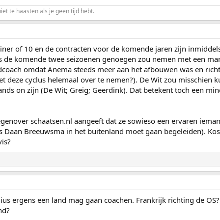
niet te haasten als je geen tijd hebt.
iner of 10 en de contracten voor de komende jaren zijn inmiddels 
s de komende twee seizoenen genoegen zou nemen met een margina
ofdcoach omdat Anema steeds meer aan het afbouwen was en ric
 deze cyclus helemaal over te nemen?). De Wit zou misschien k
ands on zijn (De Wit; Greig; Geerdink). Dat betekent toch een mind
tegenover schaatsen.nl aangeeft dat ze sowieso een ervaren iema
 Daan Breeuwsma in het buitenland moet gaan begeleiden). Kosta
vis?
ius ergens een land mag gaan coachen. Frankrijk richting de OS?
nd?