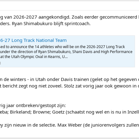
g van 2026-2027 aangekondigd. Zoals eerder gecommuniceerd he
ers. Ryan Shimabukuro blijft sprintcoach.
26-27 Long Track National Team
sed to announce the 14 athletes who will be on the 2026-2027 Long Track
under the direction of Ryan Shimabukuro, Shani Davis and High Performance
t the Utah Olympic Oval in Kearns, U...
g
 in de winters - in Utah onder Davis trainen (gelet op het gegev
bericht zegt nog niet zoveel. Stolz zat vorig jaar ook gewoon in 
ig jaar ontbreken/gestopt zijn:
; Birkeland; Browne; Goetz (schaatst nog wel en is nu in Inzell); 
ijn nieuw in de selectie. Max Weber (de juniorenvolgers zullen z