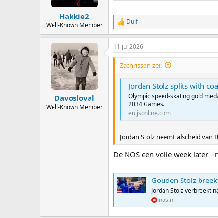
s
:
Hakkie2
Duif
R
Well-Known Member
e
a
11 jul 2026
c
t
i
Zachrisson zei:
o
n
Jordan Stolz splits with c
s
:
Olympic speed-skating gold medal
Davosloval
2034 Games.
Well-Known Member
eu.jsonline.com
Jordan Stolz neemt afscheid van B
De NOS een volle week later - 
Gouden Stolz breekt
Jordan Stolz verbreekt 
nos.nl