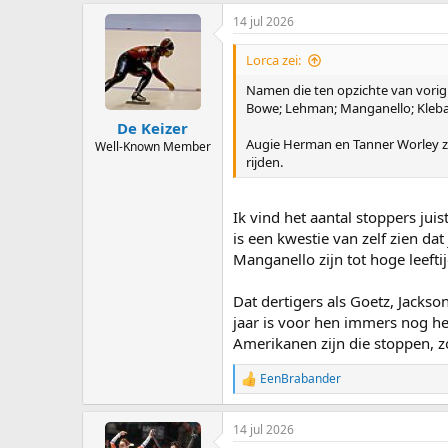
14 jul 2026
Lorca zei:
Namen die ten opzichte van vorig 
Bowe; Lehman; Manganello; Kleba; B
De Keizer
Augie Herman en Tanner Worley zij
Well-Known Member
rijden.
Ik vind het aantal stoppers jui
is een kwestie van zelf zien da
Manganello zijn tot hoge leefti
Dat dertigers als Goetz, Jacks
jaar is voor hen immers nog hee
Amerikanen zijn die stoppen, 
EenBrabander
R
e
a
14 jul 2026
c