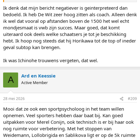
Japan lag in 2014 volledig op zijn gat met amper worldcupplekken,
Ik denk dat mijn bericht negatiever is geinterpreteerd dan
wat hij toch echt volledig heeft omgedraaid, dus zowel in de
bedoeld. Ik heb De Wit zeer hoog zitten als coach. Alleen denk
breedte als de top heeft hij echt veel bereikt zou ik zeggen.
ik wel dat vooral op afstanden boven de 1500 het wel echt
mondjesmaat is vwb zijn succes. Maar goed, dat komt
Edit: natuurlijk lukt het niet bij iedereen, maar daar hebben alle
uiteraard ook deels welke schaatsers je tot je beschikking
succesvolle coaches last van.
hebt. Ik hoop nog steeds dat hij Horikawa tot de top of ineder
geval subtop kan brengen.
Ik was Ichinohe trouwens vergeten, dat wel.
Ard en Keessie
A
Active Member
28 mei 2026
#209
Mooi dat ze ook een sportpsycholoog in het team willen
opnemen. Veel sporters hebben daar baat bij. Kan goed
uitpakken voor Merel Conijn, ook technisch is er bij haar ook
nog ruimte voor verbetering. Met het stoppen van
Weidemann, Lollobrigida en Sablikova ligt er op de 5k ruimte