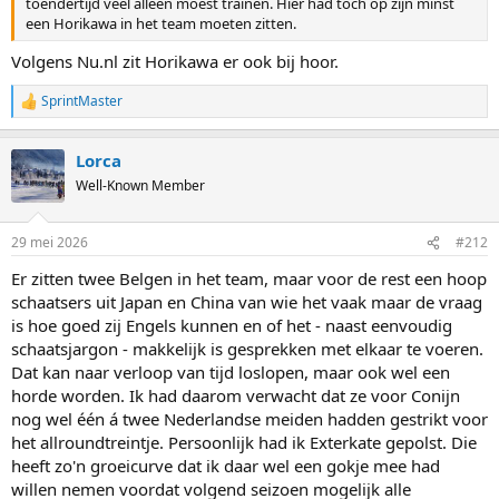
toendertijd veel alleen moest trainen. Hier had toch op zijn minst
een Horikawa in het team moeten zitten.
Volgens Nu.nl zit Horikawa er ook bij hoor.
SprintMaster
R
e
a
Lorca
c
t
Well-Known Member
i
o
n
29 mei 2026
#212
s
:
Er zitten twee Belgen in het team, maar voor de rest een hoop
schaatsers uit Japan en China van wie het vaak maar de vraag
is hoe goed zij Engels kunnen en of het - naast eenvoudig
schaatsjargon - makkelijk is gesprekken met elkaar te voeren.
Dat kan naar verloop van tijd loslopen, maar ook wel een
horde worden. Ik had daarom verwacht dat ze voor Conijn
nog wel één á twee Nederlandse meiden hadden gestrikt voor
het allroundtreintje. Persoonlijk had ik Exterkate gepolst. Die
heeft zo'n groeicurve dat ik daar wel een gokje mee had
willen nemen voordat volgend seizoen mogelijk alle