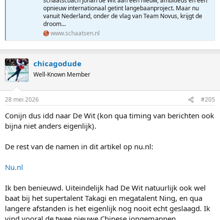
schaatscoach Johan de Wit aan een nieuw, ambitieus en een
opnieuw internationaal getint langebaanproject. Maar nu
vanuit Nederland, onder de vlag van Team Novus, krijgt de
droom...
www.schaatsen.nl
chicagodude
Well-Known Member
28 mei 2026
#205
Conijn dus idd naar De Wit (kon qua timing van berichten ook
bijna niet anders eigenlijk).
De rest van de namen in dit artikel op nu.nl:
Nu.nl
Ik ben benieuwd. Uiteindelijk had De Wit natuurlijk ook wel
baat bij het supertalent Takagi en megatalent Ning, en qua
langere afstanden is het eigenlijk nog nooit echt geslaagd. Ik
vind vooral de twee nieuwe Chinese jongemannen