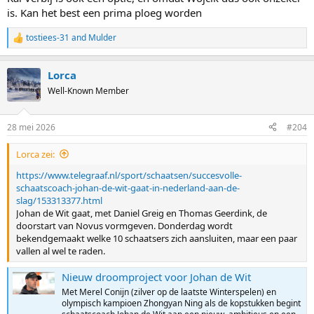
Benieuwd naar de ploeg!
is. Kan het best een prima ploeg worden
tostiees-31
and
Mulder
R
e
a
Lorca
c
t
Well-Known Member
i
o
n
28 mei 2026
#204
s
:
Lorca zei:
https://www.telegraaf.nl/sport/schaatsen/succesvolle-
schaatscoach-johan-de-wit-gaat-in-nederland-aan-de-
slag/153313377.html
Johan de Wit gaat, met Daniel Greig en Thomas Geerdink, de
doorstart van Novus vormgeven. Donderdag wordt
bekendgemaakt welke 10 schaatsers zich aansluiten, maar een paar
vallen al wel te raden.
Nieuw droomproject voor Johan de Wit
Met Merel Conijn (zilver op de laatste Winterspelen) en
olympisch kampioen Zhongyan Ning als de kopstukken begint