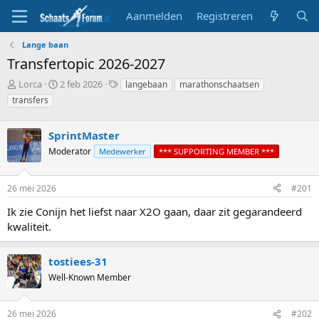
Aanmelden
Registreren
Lange baan
Transfertopic 2026-2027
T
S
T
Lorca
2 feb 2026
langebaan
marathonschaatsen
o
t
a
transfers
p
a
g
i
r
s
c
SprintMaster
t
s
d
Moderator
Medewerker
*** SUPPORTING MEMBER ***
t
a
a
t
r
u
26 mei 2026
#201
t
m
Ik zie Conijn het liefst naar X2O gaan, daar zit gegarandeerd
e
r
kwaliteit.
tostiees-31
Well-Known Member
26 mei 2026
#202