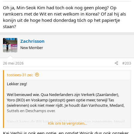
Oh ja, Min-Seok Kim had toch ook nog geen ploeg? Op
ramkoers met de Wit en niet welkom in Korea? Of zal hij als
konijn uit de hoge hoed donderdag tóch op het papiertje
staan?
Zachrisson
New Member
26 mei 2026
#203
tostiees-31 zei:
Lekker zeg!
Wel benieuwd wie. Qua Nederlanders zijn Verkerk (Zaanlander),
Yoro (IKO) en Voskamp (gestopt) geen optie meer, terwijl Tas
(wielrennen) ook niet meer rijdt. Je houdt dan Vanhoutte, Medard,
Suttels en Deschamps over.
Vanuit kamp de Wit kan je wellicht Ning en Han meenemen, terwijl
Klik om te vergroten...
Conijn en Malfatti ook opties zijn..
Kai Verbij is ook een optie, en omdat Wojcik dus ook onzeker