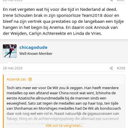
s
:
En niet vergeten wat hij voor die tijd in Nederland al deed.
Irene Schouten brak in zijn sponsorloze Team2018 door en
bleef na zijn vertrek qua prestaties op de langebaan een tijdje
hangen in het begin bij Anema. En daarin ook Annouk van
der Weijden, Carlijn Achtereekte en Linda de Vries.
chicagodude
Well-Known Member
28 mei 2026
#208
Asterisk zei:
Toch iets meer eer voor De Wit zou ik zeggen. Han heeft meerdere
medailles op een afstand waar China nooit wat wint, Ichinohe de
eerste Aziatische allroundmedaille bij de mannen sinds een
eeuwigheid. Sato zat tegen de medailles aan op haar top, ten tijde
van Shinhamas en Morishiges medailles had De Wit als bondscoach
daar ook nog wel een rol in. Naast natuurlijk de gigasuccessen van
Takagi, Ning en de achtervolgingsploeg die allemaal pas succesvol
werden nadat ze onder hem kwamen te rijden.
Klik om te vergroten...