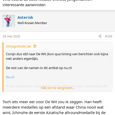
interessante aanwinsten
Asterisk
Well-Known Member
28 mei 2026
#206
chicagodude zei:
Conijn dus idd naar De Wit (kon qua timing van berichten ook bijna
niet anders eigenlijk).
De rest van de namen in dit artikel op nu.nl:
Nu.nl
Ik ben benieuwd. Uiteindelijk had De Wit natuurlijk ook wel baat bij
Klik om te vergroten...
het supertalent Takagi en megatalent Ning, en qua langere
afstanden is het eigenlijk nog nooit echt geslaagd. Ik vind vooral de
twee nieuwe Chinese jongemannen interessante aanwinsten
Toch iets meer eer voor De Wit zou ik zeggen. Han heeft
meerdere medailles op een afstand waar China nooit wat
wint, Ichinohe de eerste Aziatische allroundmedaille bij de