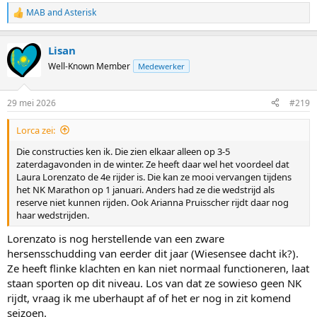
MAB
and
Asterisk
R
e
a
Lisan
c
t
Well-Known Member
Medewerker
i
o
n
29 mei 2026
#219
s
:
Lorca zei:
Die constructies ken ik. Die zien elkaar alleen op 3-5
zaterdagavonden in de winter. Ze heeft daar wel het voordeel dat
Laura Lorenzato de 4e rijder is. Die kan ze mooi vervangen tijdens
het NK Marathon op 1 januari. Anders had ze die wedstrijd als
reserve niet kunnen rijden. Ook Arianna Pruisscher rijdt daar nog
haar wedstrijden.
Lorenzato is nog herstellende van een zware
hersensschudding van eerder dit jaar (Wiesensee dacht ik?).
Ze heeft flinke klachten en kan niet normaal functioneren, laat
staan sporten op dit niveau. Los van dat ze sowieso geen NK
rijdt, vraag ik me uberhaupt af of het er nog in zit komend
seizoen.