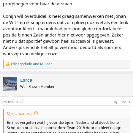
profploegen voor haar deur staan.
Conijn wil overduidelijk heel graag samenwerken met Johan
de Wit - en ik snap ergens dat zo'n ploeg ook wel als een leuk
avontuur klinkt - maar ik had persoonlijk de comfortabele
positie binnen Zaanlander hier niet voor opgegeven. Zeker
niet nu dat sportief gewoon heel succesvol is geweest.
Anderzijds vind ik het altijd wel mooi gedurfd als sporters
wars zijn van veilige keuzes.
chicagodude
and
Mulder
R
e
a
Lorca
c
t
Well-Known Member
i
o
n
29 mei 2026
#213
s
:
Mjøsaman zei:
En niet vergeten wat hij voor die tijd in Nederland al deed. Irene
Schouten brak in zijn sponsorloze Team2018 door en bleef na zijn
vertrek qua prestaties op de langebaan een tijdje hangen in het