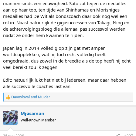
mannen sinds een eeuwigheid. Sato zat tegen de medailles
aan op haar top, ten tijde van Shinhamas en Morishiges
medailles had De Wit als bondscoach daar ook nog wel een
rol in. Naast natuurlijk de gigasuccessen van Takagi, Ning en
de achtervolgingsploeg die allemaal pas succesvol werden
nadat ze onder hem kwamen te rijden.
Japan lag in 2014 volledig op zijn gat met amper
worldcupplekken, wat hij toch echt volledig heeft
omgedraaid, dus zowel in de breedte als de top heeft hij echt
veel bereikt zou ik zeggen.
Edit: natuurlijk lukt het niet bij iedereen, maar daar hebben
alle succesvolle coaches last van.
Davosloval
and
Mulder
R
e
a
Mjøsaman
c
t
Well-Known Member
i
o
n
28 mei 2026
#207