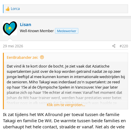
Lorca
R
e
a
Lisan
c
t
Well-Known Member
Medewerker
i
o
n
29 mei 2026
#220
s
:
EenBrabander zei:
Dat vind ik te kort door de bocht. Je ziet vaak dat Aziatische
supertalenten juist over de kop worden getraind nadat ze op zeer
jonge leeftijd al mee kunnen komen in internationale wedstrijden bij
de senioren. Miho Takagi was inderdaad zo'n supertalent: ze reed
op haar 15e al de Olympische Spelen in Vancouver. Vier jaar later
plaatse zich op haar 19e echter al niet meer. Vanaf het moment dat
Johan de Wit haar trainer werd, werden haar prestaties weer beter.
Sterker nog: in elk seizoen dat De Wit haar coach was, haalde ze
Klik om te vergroten...
minimaal twee medailles op een wereldkampioenschap of
Olympische Spelen. We hebben het dan over de periode van 2016
Ik zat tijdens het WK Allround per toeval tussen de familie
tot en met 2026. Het enige jaar dat daarin ontbreekt is uiteraard het
Takagi en familie De Wit. De warmte tussen beide families en
coronajaar, waarin ze verschrikkelijk goede tijden reed in Nagano,
uberhaupt het hele contact, straalde er vanaf. Net als de vele
maar niet mee mocht doen in de schaatsbubbel.