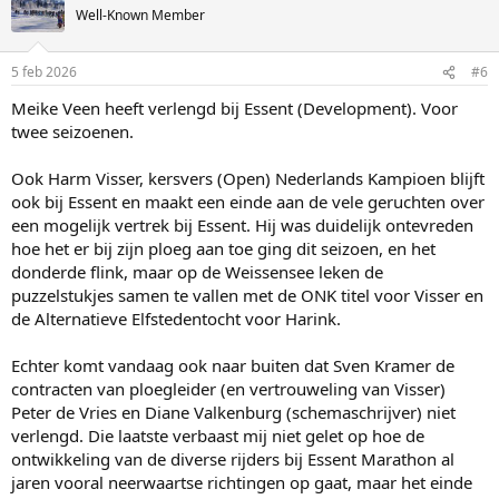
t
Well-Known Member
i
o
n
5 feb 2026
#6
s
:
Meike Veen heeft verlengd bij Essent (Development). Voor
twee seizoenen.
Ook Harm Visser, kersvers (Open) Nederlands Kampioen blijft
ook bij Essent en maakt een einde aan de vele geruchten over
een mogelijk vertrek bij Essent. Hij was duidelijk ontevreden
hoe het er bij zijn ploeg aan toe ging dit seizoen, en het
donderde flink, maar op de Weissensee leken de
puzzelstukjes samen te vallen met de ONK titel voor Visser en
de Alternatieve Elfstedentocht voor Harink.
Echter komt vandaag ook naar buiten dat Sven Kramer de
contracten van ploegleider (en vertrouweling van Visser)
Peter de Vries en Diane Valkenburg (schemaschrijver) niet
verlengd. Die laatste verbaast mij niet gelet op hoe de
ontwikkeling van de diverse rijders bij Essent Marathon al
jaren vooral neerwaartse richtingen op gaat, maar het einde