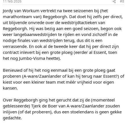
11 feb 2026
#8
Jordy van Workum vertrekt na twee seizoenen bij (het
marathonteam van) Reggeborgh. Dat doet hij zelfs per direct,
uit blijvende onvrede over de wedstrijdtactieken van
Reggeborgh. Hij was bezig aan een goed seizoen, begon ook
weer langebaanwedstrijden te rijden en vond zichzelf in de
nodige finales van wedstrijden terug, dus dit is een
verrassende. En ook al de tweede keer dat hij per direct zijn
contract inlevert bij een grote ploeg (eerder al Essent, toen
het nog Jumbo-Visma heette).
Benieuwd of hij het nog eenmaal bij een grote ploeg gaat
proberen (A-ware/Zaanlander of kan hij terug naar Essent?) of
kiest voor een kleiner team met méér vrijheid voor eigen
kansen.
Over Reggeborgh ging het gerucht dat zij de (momenteel
geblesseerde) Tjerk de Boer van A-ware/Zaanlander zouden
inlijven (of dat proberen), dus een stoelendans is geen gekke
gedachte.