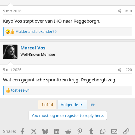
o
n
5 mrt 2026
#19
s
:
Kayo Vos stapt over van IKO naar Reggeborgh.
Mulder
and
alexander79
R
e
a
Marcel Vos
c
t
Well-Known Member
i
o
n
5 mrt 2026
#20
s
:
Wat een gigantische sprinttrein krijgt Reggeborgh zeg.
tostiees-31
R
e
a
Last
1 of 14
Volgende
c
t
You must log in or register to reply here.
i
o
n
Facebook
X
Bluesky
LinkedIn
Reddit
Pinterest
Tumblr
WhatsApp
E-mail
Li
Share:
s