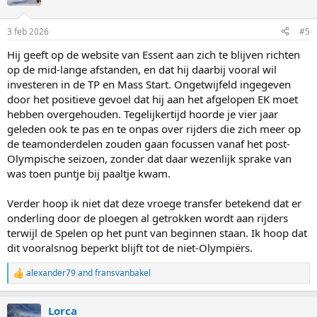
3 feb 2026
#5
Hij geeft op de website van Essent aan zich te blijven richten
op de mid-lange afstanden, en dat hij daarbij vooral wil
investeren in de TP en Mass Start. Ongetwijfeld ingegeven
door het positieve gevoel dat hij aan het afgelopen EK moet
hebben overgehouden. Tegelijkertijd hoorde je vier jaar
geleden ook te pas en te onpas over rijders die zich meer op
de teamonderdelen zouden gaan focussen vanaf het post-
Olympische seizoen, zonder dat daar wezenlijk sprake van
was toen puntje bij paaltje kwam.
Verder hoop ik niet dat deze vroege transfer betekend dat er
onderling door de ploegen al getrokken wordt aan rijders
terwijl de Spelen op het punt van beginnen staan. Ik hoop dat
dit vooralsnog beperkt blijft tot de niet-Olympiërs.
alexander79
and
fransvanbakel
R
e
a
Lorca
c