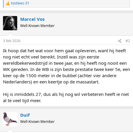
tostiees-31
R
e
a
Marcel Vos
c
t
Well-Known Member
i
o
n
3 feb 2026
#2
s
:
Ik hoop dat het wat voor hem gaat opleveren, want hij heeft
nog niet echt veel bereikt. Inzell was zijn eerste
wereldbekerwedstrijd in twee jaar, en hij heeft nog nooit een
WK gereden. In de WB is zijn beste prestatie twee keer 5e, een
keer op de 1500 meter in de bubbel (achter vier andere
Nederlanders) en een keertje op de massastart.
Hij is inmiddels 27, dus als hij nog wil verbeteren heeft ie niet
al te veel tijd meer.
Duif
Well-Known Member