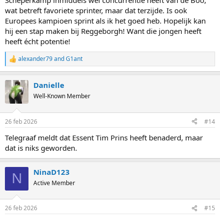
Scheperkamp inmiddels wel concurrentie heeft van de Boo,
wat betreft favoriete sprinter, maar dat terzijde. Is ook
Europees kampioen sprint als ik het goed heb. Hopelijk kan
hij een stap maken bij Reggeborgh! Want die jongen heeft
heeft écht potentie!
alexander79
and
G1ant
R
e
a
Danielle
c
t
Well-Known Member
i
o
n
26 feb 2026
#14
s
:
Telegraaf meldt dat Essent Tim Prins heeft benaderd, maar
dat is niks geworden.
NinaD123
N
Active Member
26 feb 2026
#15