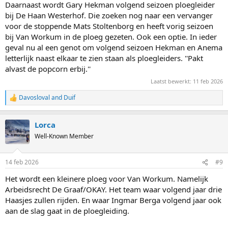
Daarnaast wordt Gary Hekman volgend seizoen ploegleider
bij De Haan Westerhof. Die zoeken nog naar een vervanger
voor de stoppende Mats Stoltenborg en heeft vorig seizoen
bij Van Workum in de ploeg gezeten. Ook een optie. In ieder
geval nu al een genot om volgend seizoen Hekman en Anema
letterlijk naast elkaar te zien staan als ploegleiders. ''Pakt
alvast de popcorn erbij.''
Laatst bewerkt:
11 feb 2026
Davosloval
and
Duif
R
e
a
Lorca
c
t
Well-Known Member
i
o
n
14 feb 2026
#9
s
:
Het wordt een kleinere ploeg voor Van Workum. Namelijk
Arbeidsrecht De Graaf/OKAY. Het team waar volgend jaar drie
Haasjes zullen rijden. En waar Ingmar Berga volgend jaar ook
aan de slag gaat in de ploegleiding.