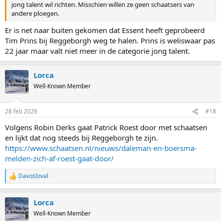
jong talent wil richten. Misschien willen ze geen schaatsers van
andere ploegen.
Er is net naar buiten gekomen dat Essent heeft geprobeerd
Tim Prins bij Reggeborgh weg te halen. Prins is weliswaar pas
22 jaar maar valt niet meer in de categorie jong talent.
Lorca
Well-Known Member
28 feb 2026
#18
Volgens Robin Derks gaat Patrick Roest door met schaatsen
en lijkt dat nog steeds bij Reggeborgh te zijn.
https://www.schaatsen.nl/nieuws/daleman-en-boersma-
melden-zich-af-roest-gaat-door/
Davosloval
R
e
a
Lorca
c
t
Well-Known Member
i