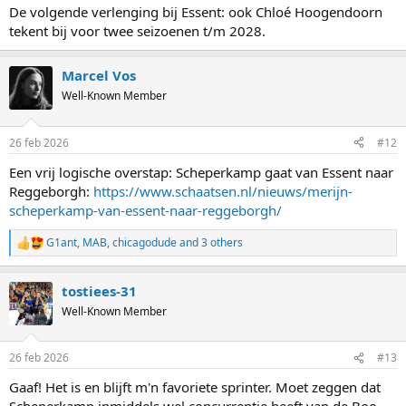
De volgende verlenging bij Essent: ook Chloé Hoogendoorn
tekent bij voor twee seizoenen t/m 2028.
Marcel Vos
Well-Known Member
26 feb 2026
#12
Een vrij logische overstap: Scheperkamp gaat van Essent naar
Reggeborgh:
https://www.schaatsen.nl/nieuws/merijn-
scheperkamp-van-essent-naar-reggeborgh/
G1ant
,
MAB
,
chicagodude
and 3 others
R
e
a
tostiees-31
c
t
Well-Known Member
i
o
n
26 feb 2026
#13
s
:
Gaaf! Het is en blijft m'n favoriete sprinter. Moet zeggen dat