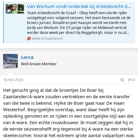
Van Workum vindt onderdak bij Arbeidsrecht de Graaf - Okay
Team Arbeidsrecht de Graaf – Okay heeft een vierde rijder
vastgelegd voor volgend seizoen. Het team bestaande uit de
broers Jurrian, Ronald en Joël Haasjes wordt versterkt met
Jordy van Workum. De 25-jarige rijder uit Midwoud vertrok
eerder deze week per direct bij Reggeborgh, maar is nu al...
www.schaatsen.nl
Lorca
Well-Known Member
18 feb 2026
#10
Het gerucht ging al dat de broertjes De Boer bij
Zaanlander/A-ware zouden vertrekken en de eerste transfer
van die twee is bekend. Hylke de Boer gaat naar De Haan
Westerhof. Begrijpelijke overstap, want daar heeft hij zijn
opleiding genoten en ze rijden in een soortgelijke stijl aan die
van A-ware. Een echte rouwdouwer. Ik moet zeggen dat hij in
de eerste seizoenshelft erg tegenviel bij A-ware na een sterke
skeelerzomer. Vooral het extreem grote aantal valpartijen was