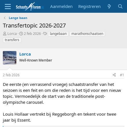
Aanmelden
Registreren
Lange baan
Transfertopic 2026-2027
T
S
T
Lorca
2 feb 2026
langebaan
marathonschaatsen
o
t
a
transfers
p
a
g
i
r
s
c
Lorca
t
s
d
Well-Known Member
t
a
a
t
r
u
2 feb 2026
#1
t
m
De eerste (en verrassend vroege) schaatstransfer van het
e
r
seizoen is een feit en om die reden is het tijd voor een nieuw
topic. Vermoedelijk de start van de traditionele post-
olympische carousel.
Louis Hollaar vertrekt bij Reggeborgh en tekent voor twee
jaar bij Essent.