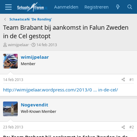
Aanmelden
Registreren
Schaatscafé 'De Ronding'
Team Brabant bij aankomst in Falun Zweden
in de Cel gestopt
T
S
wimijpelaar
14 feb 2013
o
t
p
a
wimijpelaar
i
r
Member
c
t
s
d
t
a
14 feb 2013
#1
a
t
r
u
http://wimijpelaar.wordpress.com/2013/0 ... in-de-cel/
t
m
e
Nogevendit
r
Well-Known Member
23 feb 2013
#2