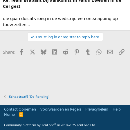
Re: Team Brabant bij aankomst in Falun Zweden in de
Cel gest
die gaan dus al vroeg in de wedstrijd een ontsnapping op
touw zetten...
You must log in or register to reply here.
Facebook
X
Bluesky
LinkedIn
Reddit
Pinterest
Tumblr
WhatsApp
E-mail
Li
Share:
Schaatscafé 'De Ronding'
Contact Opnemen
Voorwaarden en Regels
Privacybeleid
Help
Home
R
S
S
®
Community platform by XenForo
© 2010-2025 XenForo Ltd.