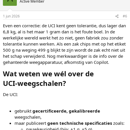
Active Member
1 jun 2026
#6
Even een correctie: de UCI kent geen tolerantie, dus lager dan
6,8 kg, al is het maar 1 gram dan is het foute boel. In de
werkelijke wereld werkt het zo niet, geen fabriek zou zonder
tolerantie kunnen werken. Als een zak chips met op het etiket
500 g na weging 499 g blijkt te zijn wordt de zak echt niet uit
het schap verwijderd. Nog merkwaardiger is de info over de
gehanteerde weegapparatuur, afkomstig van Copilot.
Wat weten we wél over de
UCI‑weegschalen?​
De UCI:
gebruikt
gecertificeerde, gekalibreerde
weegschalen,
maar publiceert
geen technische specificaties
zoals:
nauwkeurigheid (bijv. ±1 g, ±5 g),