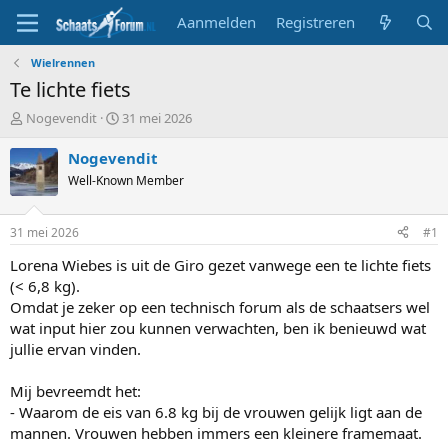
Aanmelden
Registreren
Wielrennen
Te lichte fiets
T
S
Nogevendit
31 mei 2026
o
t
p
a
Nogevendit
i
r
Well-Known Member
c
t
s
d
t
a
31 mei 2026
#1
a
t
r
u
Lorena Wiebes is uit de Giro gezet vanwege een te lichte fiets
t
m
(< 6,8 kg).
e
Omdat je zeker op een technisch forum als de schaatsers wel
r
wat input hier zou kunnen verwachten, ben ik benieuwd wat
jullie ervan vinden.
Mij bevreemdt het:
- Waarom de eis van 6.8 kg bij de vrouwen gelijk ligt aan de
mannen. Vrouwen hebben immers een kleinere framemaat.