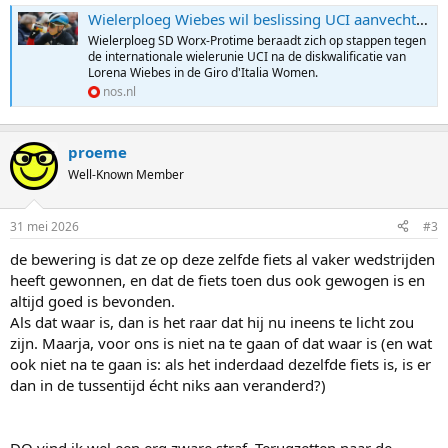
Wielerploeg Wiebes wil beslissing UCI aanvechten: 'Maar ze is al naar huis'
Wielerploeg SD Worx-Protime beraadt zich op stappen tegen
de internationale wielerunie UCI na de diskwalificatie van
Lorena Wiebes in de Giro d'Italia Women.
nos.nl
proeme
Well-Known Member
31 mei 2026
#3
de bewering is dat ze op deze zelfde fiets al vaker wedstrijden
heeft gewonnen, en dat de fiets toen dus ook gewogen is en
altijd goed is bevonden.
Als dat waar is, dan is het raar dat hij nu ineens te licht zou
zijn. Maarja, voor ons is niet na te gaan of dat waar is (en wat
ook niet na te gaan is: als het inderdaad dezelfde fiets is, is er
dan in de tussentijd écht niks aan veranderd?)
DQ vind ik wel een erg zware straf. Terugzetten naar de