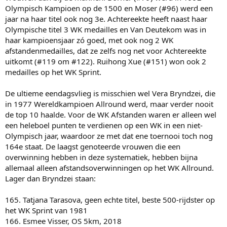
5. Leah Poulos-34 (1970-1980)
Olympisch Kampioen op de 1500 en Moser (#96) werd een
jaar na haar titel ook nog 3e. Achtereekte heeft naast haar
Wit-Rusland
Olympische titel 3 WK medailles en Van Deutekom was in
1. Valentina Stenina-13 (1959-1968); 2. Anzjelika Kotjoega-117 (2002-
2005); 3. Marina Zoejeva-217 (2017-2022)
haar kampioensjaar zó goed, met ook nog 2 WK
afstandenmedailles, dat ze zelfs nog net voor Achtereekte
Zuid-Korea
uitkomt (#119 om #122). Ruihong Xue (#151) won ook 2
1. Sang-Hwa Lee-39 (2005-2018); 2. Seon-Hee Yoo-139 (1989-1994); 3.
medailles op het WK Sprint.
Min-Seon Kim-174 (2022-heden)
De ultieme eendagsvlieg is misschien wel Vera Bryndzei, die
Zweden
1. Christina Scherling-138 (1957-1968); 2. Sylvia Filipsson-146 (1976-
in 1977 Wereldkampioen Allround werd, maar verder nooit
1980); 3. Gunilla Jacobsson-182 (1963-1965); 4. Elsa Einarsson-196
de top 10 haalde. Voor de WK Afstanden waren er alleen wel
(1959-1962); 5. Ann-Sofie Järnström (1974-1980)
een heleboel punten te verdienen op een WK in een niet-
Olympisch jaar, waardoor ze met dat ene toernooi toch nog
Zwitserland
164e staat. De laagst genoteerde vrouwen die een
1. Sylvia Brunner-276 (1977-1981); 2. Kaitlyn McGregor-408 (2024)
overwinning hebben in deze systematiek, hebben bijna
En dan nog een vraagje aan jullie. Vorig jaar werd de vraag gesteld
allemaal alleen afstandsoverwinningen op het WK Allround.
wie de laagst genoteerde mannen met titel waren (uiteindelijk
Lager dan Bryndzei staan:
waren het Stordal en Susume Naito). Ik ben benieuwd wie bij jullie
als eerste te binnen schieten als grootste eendagsvliegen bij de
165. Tatjana Tarasova, geen echte titel, beste 500-rijdster op
vrouwen
het WK Sprint van 1981
166. Esmee Visser, OS 5km, 2018