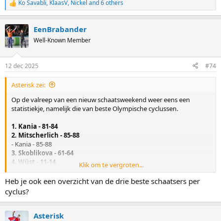
Ko Savabli
,
KlaasV
,
Nickel
and 6 others
R
e
a
EenBrabander
c
t
Well-Known Member
i
o
n
12 dec 2025
#74
s
:
Asterisk zei:
Op de valreep van een nieuw schaatsweekend weer eens een
statistiekje, namelijk die van beste Olympische cyclussen.
1. Kania - 81-84
2. Mitscherlich - 85-88
- Kania - 85-88
3. Skoblikova - 61-64
4. Wüst - 11-14
Klik om te vergroten...
5. Niemann - 95-98
- Niemann - 91-94
Heb je ook een overzicht van de drie beste schaatsers per
6. Young - 73-76
cyclus?
7. Petroesjeva - 81-84
Geen top 5, maar een top 7, ter nagedachtenis van Petroesjeva.
Asterisk