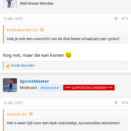
Well-Known Member
12 dec 2025
#75
EenBrabander zei:
Heb je ook een overzicht van de drie beste schaatsers per cyclus?
Nog niet, maar die kan komen
EenBrabander
R
e
a
SprintMaster
c
t
Moderator
Medewerker
*** SUPPORTING MEMBER ***
i
o
n
12 dec 2025
#76
s
:
Asterisk zei:
Het is weer tijd voor een leuk statistiekje, succesvolste seizoenen!