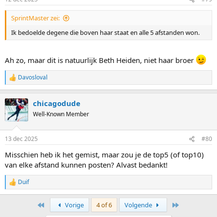
SprintMaster zei:
Ik bedoelde degene die boven haar staat en alle 5 afstanden won.
Ah zo, maar dit is natuurlijk Beth Heiden, niet haar broer
Davosloval
R
e
a
chicagodude
c
t
Well-Known Member
i
o
n
13 dec 2025
#80
s
:
Misschien heb ik het gemist, maar zou je de top5 (of top10)
van elke afstand kunnen posten? Alvast bedankt!
Duif
R
e
a
First
Last
Vorige
4 of 6
Volgende
c
t