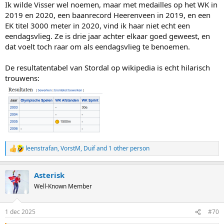
Ik wilde Visser wel noemen, maar met medailles op het WK in
2019 en 2020, een baanrecord Heerenveen in 2019, en een
EK titel 3000 meter in 2020, vind ik haar niet echt een
eendagsvlieg. Ze is drie jaar achter elkaar goed geweest, en
dat voelt toch raar om als eendagsvlieg te benoemen.
De resultatentabel van Stordal op wikipedia is echt hilarisch
trouwens:
leenstrafan
,
VorstM
,
Duif
and 1 other person
R
e
a
Asterisk
c
t
Well-Known Member
i
o
n
1 dec 2025
#70
s
: