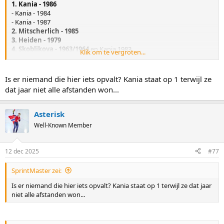
1. Kania - 1986
- Kania - 1984
- Kania - 1987
2. Mitscherlich - 1985
3. Heiden - 1979
4. Skoblikova - 1963/1964
en Kania 1983
Klik om te vergroten...
- Mitscherlich - 1983
5. Stenina - 1961
Is er niemand die hier iets opvalt? Kania staat op 1 terwijl ze
Hierbij kan worden aangetekend dat Skoblikova 2x de perfecte
dat jaar niet alle afstanden won...
score had, maar in jaren dat er geen WK Sprint en 5km werden
gereden, waardoor ze toch minder punten haalde dan de 3 dames
boven haar die allemaal geen perfecte score hadden. De eer van
Asterisk
beste score van deze eeuw gaat naar Wüst - 2013.
Well-Known Member
12 dec 2025
#77
SprintMaster zei:
Is er niemand die hier iets opvalt? Kania staat op 1 terwijl ze dat jaar
niet alle afstanden won...