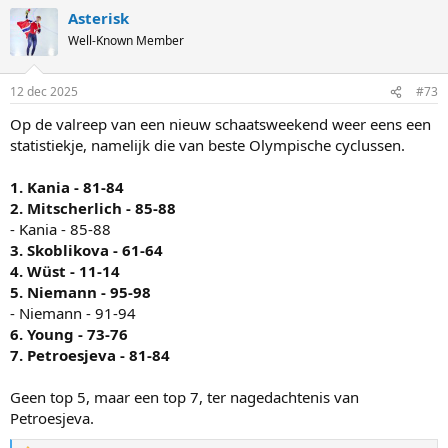
a
Asterisk
c
t
Well-Known Member
i
o
n
12 dec 2025
#73
s
:
Op de valreep van een nieuw schaatsweekend weer eens een
statistiekje, namelijk die van beste Olympische cyclussen.
1. Kania - 81-84
2. Mitscherlich - 85-88
- Kania - 85-88
3. Skoblikova - 61-64
4. Wüst - 11-14
5. Niemann - 95-98
- Niemann - 91-94
6. Young - 73-76
7. Petroesjeva - 81-84
Geen top 5, maar een top 7, ter nagedachtenis van
Petroesjeva.