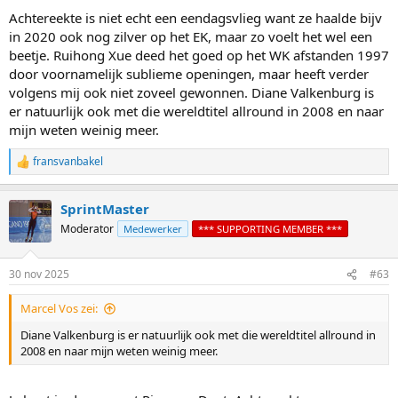
:
Achtereekte is niet echt een eendagsvlieg want ze haalde bijv
in 2020 ook nog zilver op het EK, maar zo voelt het wel een
beetje. Ruihong Xue deed het goed op het WK afstanden 1997
door voornamelijk sublieme openingen, maar heeft verder
volgens mij ook niet zoveel gewonnen. Diane Valkenburg is
er natuurlijk ook met die wereldtitel allround in 2008 en naar
mijn weten weinig meer.
fransvanbakel
R
e
a
SprintMaster
c
t
Moderator
Medewerker
*** SUPPORTING MEMBER ***
i
o
n
30 nov 2025
#63
s
:
Marcel Vos zei:
Diane Valkenburg is er natuurlijk ook met die wereldtitel allround in
2008 en naar mijn weten weinig meer.