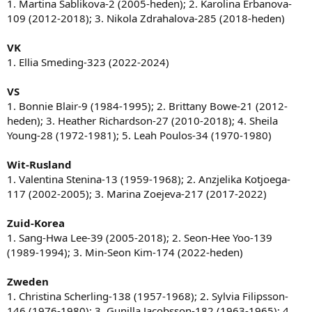
1. Martina Sablikova-2 (2005-heden); 2. Karolina Erbanova-
109 (2012-2018); 3. Nikola Zdrahalova-285 (2018-heden)
VK
1. Ellia Smeding-323 (2022-2024)
VS
1. Bonnie Blair-9 (1984-1995); 2. Brittany Bowe-21 (2012-
heden); 3. Heather Richardson-27 (2010-2018); 4. Sheila
Young-28 (1972-1981); 5. Leah Poulos-34 (1970-1980)
Wit-Rusland
1. Valentina Stenina-13 (1959-1968); 2. Anzjelika Kotjoega-
117 (2002-2005); 3. Marina Zoejeva-217 (2017-2022)
Zuid-Korea
1. Sang-Hwa Lee-39 (2005-2018); 2. Seon-Hee Yoo-139
(1989-1994); 3. Min-Seon Kim-174 (2022-heden)
Zweden
1. Christina Scherling-138 (1957-1968); 2. Sylvia Filipsson-
146 (1976-1980); 3. Gunilla Jacobsson-182 (1963-1965); 4.