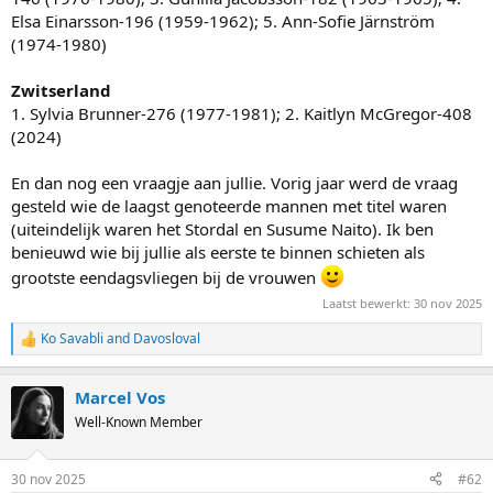
Elsa Einarsson-196 (1959-1962); 5. Ann-Sofie Järnström
(1974-1980)
Zwitserland
1. Sylvia Brunner-276 (1977-1981); 2. Kaitlyn McGregor-408
(2024)
En dan nog een vraagje aan jullie. Vorig jaar werd de vraag
gesteld wie de laagst genoteerde mannen met titel waren
(uiteindelijk waren het Stordal en Susume Naito). Ik ben
benieuwd wie bij jullie als eerste te binnen schieten als
grootste eendagsvliegen bij de vrouwen
Laatst bewerkt:
30 nov 2025
Ko Savabli
and
Davosloval
R
e
a
Marcel Vos
c
t
Well-Known Member
i
o
n
30 nov 2025
#62
s