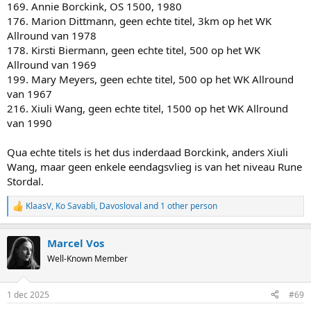
169. Annie Borckink, OS 1500, 1980
176. Marion Dittmann, geen echte titel, 3km op het WK
Allround van 1978
178. Kirsti Biermann, geen echte titel, 500 op het WK
Allround van 1969
199. Mary Meyers, geen echte titel, 500 op het WK Allround
van 1967
216. Xiuli Wang, geen echte titel, 1500 op het WK Allround
van 1990
Qua echte titels is het dus inderdaad Borckink, anders Xiuli
Wang, maar geen enkele eendagsvlieg is van het niveau Rune
Stordal.
KlaasV
,
Ko Savabli
,
Davosloval
and 1 other person
R
e
a
Marcel Vos
c
t
Well-Known Member
i
o
n
1 dec 2025
#69
s
: