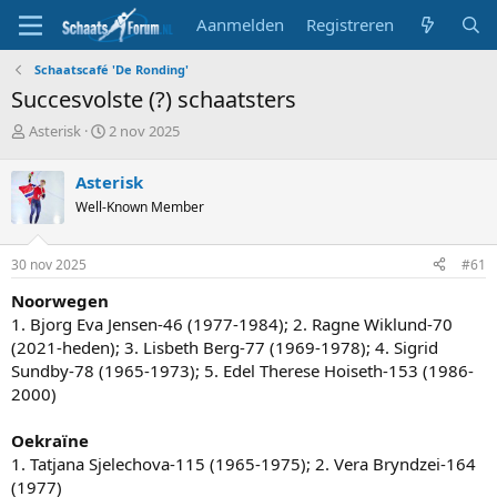
Aanmelden
Registreren
Schaatscafé 'De Ronding'
Succesvolste (?) schaatsters
T
S
Asterisk
2 nov 2025
o
t
p
a
Asterisk
i
r
Well-Known Member
c
t
s
d
t
a
30 nov 2025
#61
a
t
r
u
Noorwegen
t
m
1. Bjorg Eva Jensen-46 (1977-1984); 2. Ragne Wiklund-70
e
(2021-heden); 3. Lisbeth Berg-77 (1969-1978); 4. Sigrid
r
Sundby-78 (1965-1973); 5. Edel Therese Hoiseth-153 (1986-
2000)
Oekraïne
1. Tatjana Sjelechova-115 (1965-1975); 2. Vera Bryndzei-164
(1977)