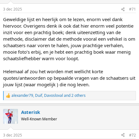
o
n
3 dec 2025
#71
s
:
Geweldige lijst en heerlijk om te lezen, enorm veel dank
hiervoor. Overigens denk ik ook dat hier enorm veel potentie
inzit voor een prachtig boek; denk uiteenzetting van de
methode, disclaimer dat de methode vooral een vehikel is om
schaatsers naar voren te halen, jouw prachtige verhalen,
mooie foto’s erbij, en je hebt een prachtig boek waar menig
schaatsliefhebber warm voor loopt.
Helemaal af zou het worden met wellicht korte
quotes/antwoorden op bepaalde vragen van de schaatsers uit
jouw lijst (waar mogelijk ) die nog leven.
alexander79
,
Duif
,
Davosloval
and 2 others
R
e
a
Asterisk
c
t
Well-Known Member
i
o
n
3 dec 2025
#72
s