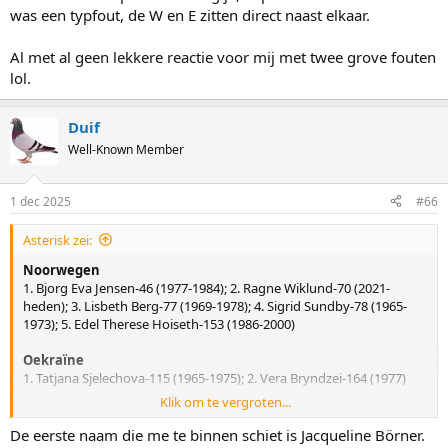
was een typfout, de W en E zitten direct naast elkaar.
Al met al geen lekkere reactie voor mij met twee grove fouten
lol.
Duif
Well-Known Member
1 dec 2025
#66
Asterisk zei:
Noorwegen
1. Bjorg Eva Jensen-46 (1977-1984); 2. Ragne Wiklund-70 (2021-
heden); 3. Lisbeth Berg-77 (1969-1978); 4. Sigrid Sundby-78 (1965-
1973); 5. Edel Therese Hoiseth-153 (1986-2000)
Oekraïne
1. Tatjana Sjelechova-115 (1965-1975); 2. Vera Bryndzei-164 (1977)
Klik om te vergroten...
Oostenrijk
1. Emese Hunyady-19 (1987-2002); 2. Vanessa Bittner-72 (2015-2024);
De eerste naam die me te binnen schiet is Jacqueline Börner.