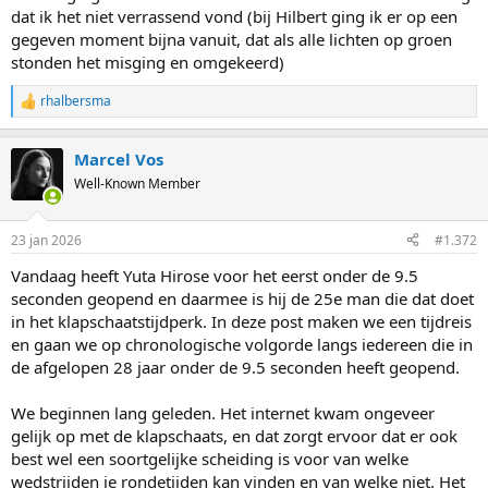
dat ik het niet verrassend vond (bij Hilbert ging ik er op een
gegeven moment bijna vanuit, dat als alle lichten op groen
stonden het misging en omgekeerd)
rhalbersma
R
e
a
Marcel Vos
c
t
Well-Known Member
i
o
n
23 jan 2026
#1.372
s
:
Vandaag heeft Yuta Hirose voor het eerst onder de 9.5
seconden geopend en daarmee is hij de 25e man die dat doet
in het klapschaatstijdperk. In deze post maken we een tijdreis
en gaan we op chronologische volgorde langs iedereen die in
de afgelopen 28 jaar onder de 9.5 seconden heeft geopend.
We beginnen lang geleden. Het internet kwam ongeveer
gelijk op met de klapschaats, en dat zorgt ervoor dat er ook
best wel een soortgelijke scheiding is voor van welke
wedstrijden je rondetijden kan vinden en van welke niet. Het