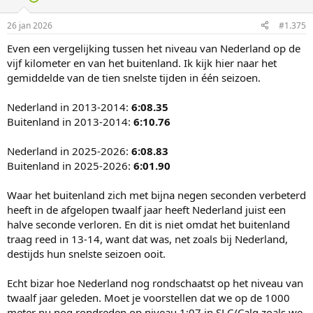
o
n
26 jan 2026
#1.375
s
:
Even een vergelijking tussen het niveau van Nederland op de
vijf kilometer en van het buitenland. Ik kijk hier naar het
gemiddelde van de tien snelste tijden in één seizoen.
Nederland in 2013-2014:
6:08.35
Buitenland in 2013-2014:
6:10.76
Nederland in 2025-2026:
6:08.83
Buitenland in 2025-2026:
6:01.90
Waar het buitenland zich met bijna negen seconden verbeterd
heeft in de afgelopen twaalf jaar heeft Nederland juist een
halve seconde verloren. En dit is niet omdat het buitenland
traag reed in 13-14, want dat was, net zoals bij Nederland,
destijds hun snelste seizoen ooit.
Echt bizar hoe Nederland nog rondschaatst op het niveau van
twaalf jaar geleden. Moet je voorstellen dat we op de 1000
meter nu nog rondreden op niveau 1:07 in SLC/Calg zoals we