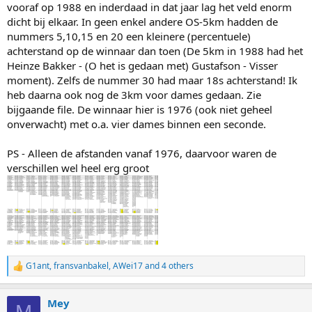
vooraf op 1988 en inderdaad in dat jaar lag het veld enorm
dicht bij elkaar. In geen enkel andere OS-5km hadden de
nummers 5,10,15 en 20 een kleinere (percentuele)
achterstand op de winnaar dan toen (De 5km in 1988 had het
Heinze Bakker - (O het is gedaan met) Gustafson - Visser
moment). Zelfs de nummer 30 had maar 18s achterstand! Ik
heb daarna ook nog de 3km voor dames gedaan. Zie
bijgaande file. De winnaar hier is 1976 (ook niet geheel
onverwacht) met o.a. vier dames binnen een seconde.
PS - Alleen de afstanden vanaf 1976, daarvoor waren de
verschillen wel heel erg groot
G1ant
,
fransvanbakel
,
AWei17
and 4 others
R
e
a
Mey
c