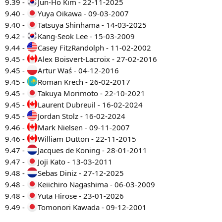
9.39 -
Jun-Ho Kim - 22-11-2025
9.40 -
Yuya Oikawa - 09-03-2007
9.40 -
Tatsuya Shinhama - 14-03-2025
9.42 -
Kang-Seok Lee - 15-03-2009
9.44 -
Casey FitzRandolph - 11-02-2002
9.45 -
Alex Boisvert-Lacroix - 27-02-2016
9.45 -
Artur Waś - 04-12-2016
9.45 -
Roman Krech - 26-02-2017
9.45 -
Takuya Morimoto - 22-10-2021
9.45 -
Laurent Dubreuil - 16-02-2024
9.45 -
Jordan Stolz - 16-02-2024
9.46 -
Mark Nielsen - 09-11-2007
9.46 -
William Dutton - 22-11-2015
9.47 -
Jacques de Koning - 28-01-2011
9.47 -
Joji Kato - 13-03-2011
9.48 -
Sebas Diniz - 27-12-2025
9.48 -
Keiichiro Nagashima - 06-03-2009
9.48 -
Yuta Hirose - 23-01-2026
9.49 -
Tomonori Kawada - 09-12-2001