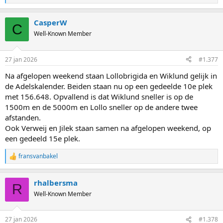
e
a
CasperW
c
C
t
Well-Known Member
i
o
n
27 jan 2026
#1.377
s
:
Na afgelopen weekend staan Lollobrigida en Wiklund gelijk in
de Adelskalender. Beiden staan nu op een gedeelde 10e plek
met 156.648. Opvallend is dat Wiklund sneller is op de
1500m en de 5000m en Lollo sneller op de andere twee
afstanden.
Ook Verweij en Jilek staan samen na afgelopen weekend, op
een gedeeld 15e plek.
fransvanbakel
R
e
a
rhalbersma
c
R
t
Well-Known Member
i
o
n
27 jan 2026
#1.378
s