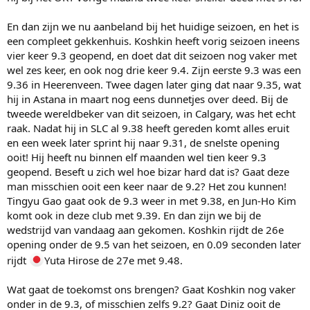
En dan zijn we nu aanbeland bij het huidige seizoen, en het is
een compleet gekkenhuis. Koshkin heeft vorig seizoen ineens
vier keer 9.3 geopend, en doet dat dit seizoen nog vaker met
wel zes keer, en ook nog drie keer 9.4. Zijn eerste 9.3 was een
9.36 in Heerenveen. Twee dagen later ging dat naar 9.35, wat
hij in Astana in maart nog eens dunnetjes over deed. Bij de
tweede wereldbeker van dit seizoen, in Calgary, was het echt
raak. Nadat hij in SLC al 9.38 heeft gereden komt alles eruit
en een week later sprint hij naar 9.31, de snelste opening
ooit! Hij heeft nu binnen elf maanden wel tien keer 9.3
geopend. Beseft u zich wel hoe bizar hard dat is? Gaat deze
man misschien ooit een keer naar de 9.2? Het zou kunnen!
Tingyu Gao gaat ook de 9.3 weer in met 9.38, en Jun-Ho Kim
komt ook in deze club met 9.39. En dan zijn we bij de
wedstrijd van vandaag aan gekomen. Koshkin rijdt de 26e
opening onder de 9.5 van het seizoen, en 0.09 seconden later
rijdt
Yuta Hirose de 27e met 9.48.
Wat gaat de toekomst ons brengen? Gaat Koshkin nog vaker
onder in de 9.3, of misschien zelfs 9.2? Gaat Diniz ooit de