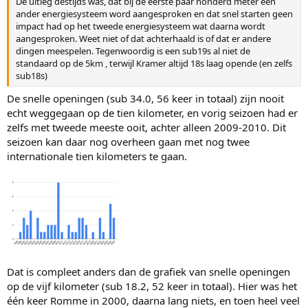
De uitleg destijds was, dat bij de eerste paar honderd meter een
ander energiesysteem word aangesproken en dat snel starten geen
impact had op het tweede energiesysteem wat daarna wordt
aangesproken. Weet niet of dat achterhaald is of dat er andere
dingen meespelen. Tegenwoordig is een sub19s al niet de
standaard op de 5km , terwijl Kramer altijd 18s laag opende (en zelfs
sub18s)
De snelle openingen (sub 34.0, 56 keer in totaal) zijn nooit
echt weggegaan op de tien kilometer, en vorig seizoen had er
zelfs met tweede meeste ooit, achter alleen 2009-2010. Dit
seizoen kan daar nog overheen gaan met nog twee
internationale tien kilometers te gaan.
Dat is compleet anders dan de grafiek van snelle openingen
op de vijf kilometer (sub 18.2, 52 keer in totaal). Hier was het
één keer Romme in 2000, daarna lang niets, en toen heel veel