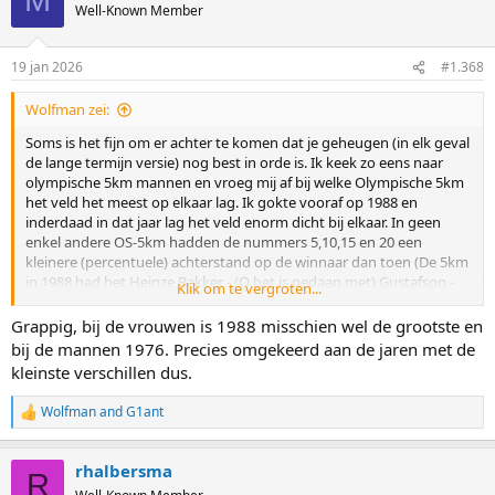
M
t
Well-Known Member
i
o
n
19 jan 2026
#1.368
s
:
Wolfman zei:
Soms is het fijn om er achter te komen dat je geheugen (in elk geval
de lange termijn versie) nog best in orde is. Ik keek zo eens naar
olympische 5km mannen en vroeg mij af bij welke Olympische 5km
het veld het meest op elkaar lag. Ik gokte vooraf op 1988 en
inderdaad in dat jaar lag het veld enorm dicht bij elkaar. In geen
enkel andere OS-5km hadden de nummers 5,10,15 en 20 een
kleinere (percentuele) achterstand op de winnaar dan toen (De 5km
in 1988 had het Heinze Bakker - (O het is gedaan met) Gustafson -
Klik om te vergroten...
Visser moment). Zelfs de nummer 30 had maar 18s achterstand! Ik
heb daarna ook nog de 3km voor dames gedaan. Zie bijgaande file.
Grappig, bij de vrouwen is 1988 misschien wel de grootste en
De winnaar hier is 1976 (ook niet geheel onverwacht) met o.a. vier
bij de mannen 1976. Precies omgekeerd aan de jaren met de
dames binnen een seconde.
kleinste verschillen dus.
PS - Alleen de afstanden vanaf 1976, daarvoor waren de verschillen
Wolfman
and
G1ant
R
wel heel erg groot
e
Bekijk bijlage 7104
a
rhalbersma
c
R
t