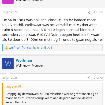
Well-Known Member
i
o
n
19 jan 2026
#1.369
s
:
De 5K in 1984 was ook heel close. #1 en #2 hadden maar
0.02 verschil. Weliswaar was het verschil met #3 dan weer
ruim 5 seconden, maar 3 t/m 10 lagen allemaal binnen 3
seconden van elkaar. #10 (Vd Duim) begon heel sterk, kwam
als 3e door op 3400m en met nog 1 ronde te gaan nog als 4e!
Wolfman
,
fransvanbakel
and
Duif
R
e
a
Wolfman
c
W
t
Well-Known Member
i
o
n
20 jan 2026
#1.370
s
:
Mey zei:
Grappig, bij de vrouwen is 1988 misschien wel de grootste en bij de
mannen 1976. Precies omgekeerd aan de jaren met de kleinste
verschillen dus.