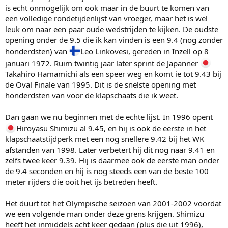
is echt onmogelijk om ook maar in de buurt te komen van
een volledige rondetijdenlijst van vroeger, maar het is wel
leuk om naar een paar oude wedstrijden te kijken. De oudste
opening onder de 9.5 die ik kan vinden is een 9.4 (nog zonder
honderdsten) van
Leo Linkovesi, gereden in Inzell op 8
januari 1972. Ruim twintig jaar later sprint de Japanner
Takahiro Hamamichi als een speer weg en komt ie tot 9.43 bij
de Oval Finale van 1995. Dit is de snelste opening met
honderdsten van voor de klapschaats die ik weet.
Dan gaan we nu beginnen met de echte lijst. In 1996 opent
Hiroyasu Shimizu al 9.45, en hij is ook de eerste in het
klapschaatstijdperk met een nog snellere 9.42 bij het WK
afstanden van 1998. Later verbetert hij dit nog naar 9.41 en
zelfs twee keer 9.39. Hij is daarmee ook de eerste man onder
de 9.4 seconden en hij is nog steeds een van de beste 100
meter rijders die ooit het ijs betreden heeft.
Het duurt tot het Olympische seizoen van 2001-2002 voordat
we een volgende man onder deze grens krijgen. Shimizu
heeft het inmiddels acht keer gedaan (plus die uit 1996),