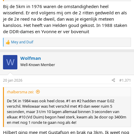
Bij de 5km in 1976 waren de omstandigheden heel
wisselend. Er erd volgens mij om de 2 ritten gedweild en als
je de 2e reed na de dweil, dan was je eigenlijk meteen
kansloos. Het heeft van Helden goud gekost. In 1988 staken
de DDR-dames en Yvonne er ver bovenuit
Mey
and
Duif
R
e
a
Wolfman
c
W
t
Well-Known Member
i
o
n
20 jan 2026
#1.371
s
:
rhalbersma zei:
De 5K in 1984 was ook heel close. #1 en #2 hadden maar 0.02
verschil. Weliswaar was het verschil met #3 dan weer ruim 5
seconden, maar 3 t/m 10 lagen allemaal binnen 3 seconden van
elkaar. #10 (Vd Duim) begon heel sterk, kwam als 3e door op 3400m
en met nog 1 ronde te gaan nog als 4e!
Hilbert ging mee met Gustafson en brak na 3km. Ik weet nog