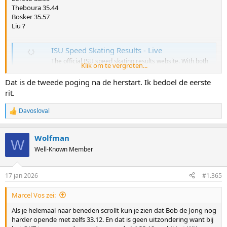
Theboura 35.44
Bosker 35.57
Liu ?
ISU Speed Skating Results - Live
The official ISU speed skating results website. With both
Klik om te vergroten...
live and historic results, draws, world cup standings, lap
times and skater profiles
Dat is de tweede poging na de herstart. Ik bedoel de eerste
live.isuresults.eu
rit.
Davosloval
B-groep, dus geen NOS screenshots?
R
e
a
Wolfman
c
W
t
Well-Known Member
i
o
n
17 jan 2026
#1.365
s
:
Marcel Vos zei:
Als je helemaal naar beneden scrollt kun je zien dat Bob de Jong nog
harder opende met zelfs 33.12. En dat is geen uitzondering want bij