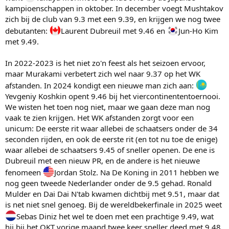
kampioenschappen in oktober. In december voegt Mushtakov
zich bij de club van 9.3 met een 9.39, en krijgen we nog twee
debutanten:
Laurent Dubreuil met 9.46 en
Jun-Ho Kim
met 9.49.
In 2022-2023 is het niet zo'n feest als het seizoen ervoor,
maar Murakami verbetert zich wel naar 9.37 op het WK
afstanden. In 2024 kondigt een nieuwe man zich aan:
Yevgeniy Koshkin opent 9.46 bij het viercontinententoernooi.
We wisten het toen nog niet, maar we gaan deze man nog
vaak te zien krijgen. Het WK afstanden zorgt voor een
unicum: De eerste rit waar allebei de schaatsers onder de 34
seconden rijden, en ook de eerste rit (en tot nu toe de enige)
waar allebei de schaatsers 9.45 of sneller openen. De ene is
Dubreuil met een nieuw PR, en de andere is het nieuwe
fenomeen
Jordan Stolz. Na De Koning in 2011 hebben we
nog geen tweede Nederlander onder de 9.5 gehad. Ronald
Mulder en Dai Dai N'tab kwamen dichtbij met 9.51, maar dat
is net niet snel genoeg. Bij de wereldbekerfinale in 2025 weet
Sebas Diniz het wel te doen met een prachtige 9.49, wat
hij bij het OKT vorige maand twee keer sneller deed met 9.48.