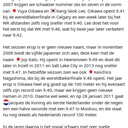
2007 krijgen we schaatser nummer zes en zeven in de vorm
van
Yuya Oikawa en
Kang-Seok Lee. Oikawa opent 9.41
bij de wereldbekerfinale in Calgary en een week later bij het
WK afstanden zelfs nog sneller met 9.40. Lee doet het voor
het eerst bij dat WK met 9.46, wat hij twee jaar later verbetert
naar 9.42.
Het seizoen erop is er geen nieuwe naam, maar in november
2008 biedt de vijfde Japanner zich aan, deze keer met de
naam
Joji Kato. Hij opent in Heerenveen 9.49 en doet dit
later in Inzell in 2011 en Salt Lake City in 2013 nog sneller
met 9.47. In hetzelfde seizoen zien we ook
Keiichiro
Nagashima, die bij de wereldbekerfinale 9.48 opent. Het jaar
erop is Oikawa heel erg goed op de 100 meter en hij evenaart
zelfs zijn record van 9.40, maar we krijgen geen nieuwe
namen in 2010. Daarna wel weer, en op 28 januari 2011 gaat
Jacques de Koning als eerste Nederlander onder de negen
een een halve seconde met een 9.47 in Moskou, en die staat
nu nog steeds als Nederlands record 100 meter.
In de jaren daarna is het nogal schaars met zeer snelle