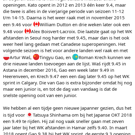
openingen. Kato opent in 2012 en 2013 één keer 9.4, maar
die twee is alles in de vierjarige periode van seizoen 11-12
t/m 14-15. Daarna is het weer raak met in november 2015
een 9.46 voor
William Dutton en drie weken later ook een
9.48 voor
Alex Boisvert-Lacroix. Die laatste gaat op het WK
afstanden in Seoul nog harder met 9.45, maar dan is het ook
weer heel lang gedaan met Canadese superopeningen. Het
volgende seizoen is het voor andere landen wel raak en met
Artur Waś,
Tingyu Gao, en
Roman Krech kunnen we
drie nieuwe landen toevoegen aan de lijst. Waś rijdt 9.45 in
Astana in december 2016, Gao een week later 9.49 in
Heerenveen, en Krech 9.47 een een dag later 9.45 op het WK
sprint in Calgary. Die van Gao is extra bijzonder omdat hij nog
maar een junior is, en tot de dag van vandaag is dat de
snelste opening ooit van een junior.
We hebben al een tijdje geen nieuwe Japanner gezien, dus het
is tijd voor
Tatsuya Shinhama om bij het Japanse OKT 2018
een 9.49 te rijden. Hij zal nog vaak sneller gaan met zeven
jaar later bij het WK afstanden in Hamar zelfs 9.40. In maart
2018 opent Gao 9.38 bij het WK sprint, de eerste 9.3 opening