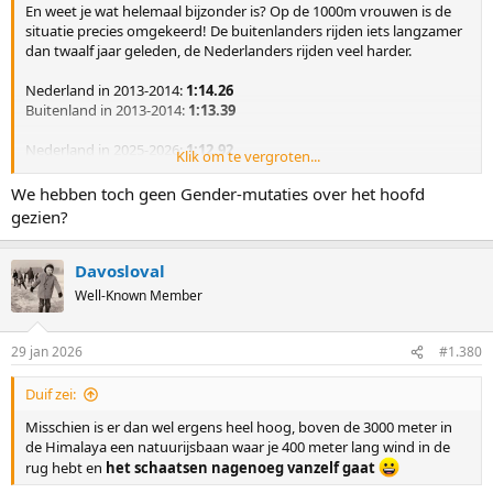
En weet je wat helemaal bijzonder is? Op de 1000m vrouwen is de
situatie precies omgekeerd! De buitenlanders rijden iets langzamer
dan twaalf jaar geleden, de Nederlanders rijden veel harder.
Nederland in 2013-2014:
1:14.26
Buitenland in 2013-2014:
1:13.39
Nederland in 2025-2026:
1:12.92
Klik om te vergroten...
Buitenland in 2025-2026:
1:13.42
We hebben toch geen Gender-mutaties over het hoofd
gezien?
Davosloval
Well-Known Member
29 jan 2026
#1.380
Duif zei:
Misschien is er dan wel ergens heel hoog, boven de 3000 meter in
de Himalaya een natuurijsbaan waar je 400 meter lang wind in de
rug hebt en
het schaatsen nagenoeg vanzelf gaat