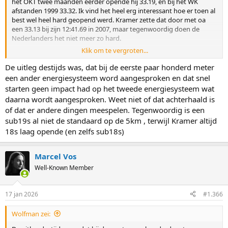
het OKT twee maanden eerder opende hij 33.19, en bij het WK
afstanden 1999 33.32. Ik vind het heel erg interessant hoe er toen al
best wel heel hard geopend werd. Kramer zette dat door met oa
een 33.13 bij zijn 12:41.69 in 2007, maar tegenwoordig doen de
Nederlanders het niet meer zo hard.
Klik om te vergroten...
Tot en met seizoen 2013-2014 is er 33 keer onder de 34 seconden
geopend, en 28 waren door Nederlanders. Alleen Veldkamp, Ervik,
De uitleg destijds was, dat bij de eerste paar honderd meter
Bokko, en 2x SH Lee zaten er tussen als buitenlanders. Daarna, in de
een ander energiesysteem word aangesproken en dat snel
afgelopen 12 seizoenen, is er nog 23 keer onder de 34 seconden
starten geen impact had op het tweede energiesysteem wat
geopend, en daarvan komen er maar drie van Nederlanders:
daarna wordt aangesproken. Weet niet of dat achterhaald is
Kramer in 2016 en Roest in 2019 en 2023. Verder is het vooral
of dat er andere dingen meespelen. Tegenwoordig is een
Bloemen en Ghiotto, met alleen Semirunnij en Lorello één keer,
sub19s al niet de standaard op de 5km , terwijl Kramer altijd
beide bij de WB afgelopen december.
18s laag opende (en zelfs sub18s)
Trouwens, heeft iemand nog ergens een screenshot ofzo van de
rondetijden van de eerste poging van Lorello, Trebouta, Liu, en
Marcel Vos
Bosker? Ik heb die niet kunnen vinden en ik ben benieuwd of daar
ook nog iemand onder de 34 seconden opende.
Well-Known Member
17 jan 2026
#1.366
Wolfman zei: