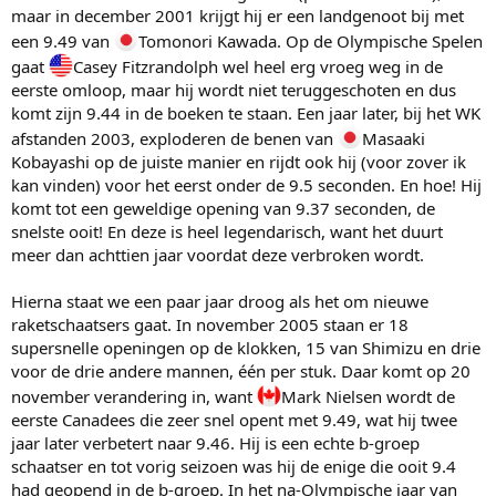
maar in december 2001 krijgt hij er een landgenoot bij met
een 9.49 van
Tomonori Kawada. Op de Olympische Spelen
gaat
Casey Fitzrandolph wel heel erg vroeg weg in de
eerste omloop, maar hij wordt niet teruggeschoten en dus
komt zijn 9.44 in de boeken te staan. Een jaar later, bij het WK
afstanden 2003, exploderen de benen van
Masaaki
Kobayashi op de juiste manier en rijdt ook hij (voor zover ik
kan vinden) voor het eerst onder de 9.5 seconden. En hoe! Hij
komt tot een geweldige opening van 9.37 seconden, de
snelste ooit! En deze is heel legendarisch, want het duurt
meer dan achttien jaar voordat deze verbroken wordt.
Hierna staat we een paar jaar droog als het om nieuwe
raketschaatsers gaat. In november 2005 staan er 18
supersnelle openingen op de klokken, 15 van Shimizu en drie
voor de drie andere mannen, één per stuk. Daar komt op 20
november verandering in, want
Mark Nielsen wordt de
eerste Canadees die zeer snel opent met 9.49, wat hij twee
jaar later verbetert naar 9.46. Hij is een echte b-groep
schaatser en tot vorig seizoen was hij de enige die ooit 9.4
had geopend in de b-groep. In het na-Olympische jaar van