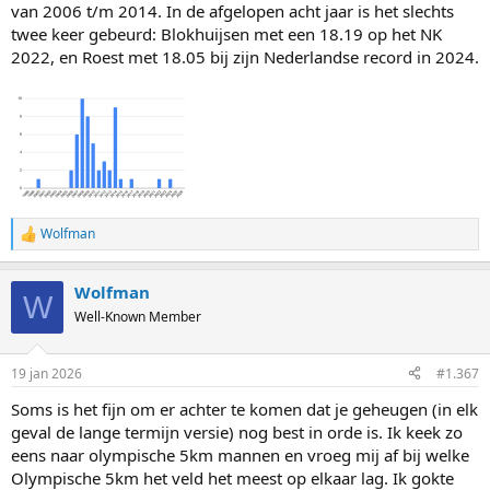
van 2006 t/m 2014. In de afgelopen acht jaar is het slechts
twee keer gebeurd: Blokhuijsen met een 18.19 op het NK
2022, en Roest met 18.05 bij zijn Nederlandse record in 2024.
Wolfman
R
e
a
Wolfman
c
W
t
Well-Known Member
i
o
n
19 jan 2026
#1.367
s
:
Soms is het fijn om er achter te komen dat je geheugen (in elk
geval de lange termijn versie) nog best in orde is. Ik keek zo
eens naar olympische 5km mannen en vroeg mij af bij welke
Olympische 5km het veld het meest op elkaar lag. Ik gokte