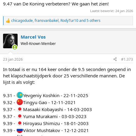
9.47 van De Koning verbeteren? We gaan het zien!
Laatst bewerkt:
24 jan 2026
chicagodude
,
fransvanbakel
,
RodyTur10
and 5 others
R
e
a
Marcel Vos
c
t
Well-Known Member
i
o
n
23 jan 2026
#1.373
s
:
In totaal is er nu 164 keer onder de 9.5 seconden geopend in
het klapschaatstijdperk door 25 verschillende mannen. De
lijst is als volgt:
9.31 -
Yevgeniy Koshkin - 22-11-2025
9.32 -
Tingyu Gao - 12-11-2021
9.37 -
Masaaki Kobayashi - 14-03-2003
9.37 -
Yuma Murakami - 03-03-2023
9.39 -
Hiroyasu Shimizu - 18-01-2003
9.39 -
Viktor Mushtakov - 12-12-2021