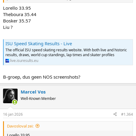
Lorello 33.95
Theboura 35.44
Bosker 35.57
Liu ?
ISU Speed Skating Results - Live
The official ISU speed skating results website. With both live and historic
results, draws, world cup standings, lap times and skater profiles
live.isuresults.eu
B-groep, dus geen NOS screenshots?
Marcel Vos
Well-Known Member
16 jan 2026
#1.364
Davosloval zei:
Lorello 33.95