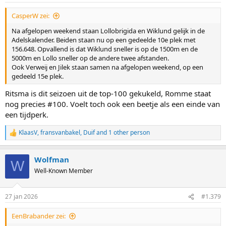
:
CasperW zei:
Na afgelopen weekend staan Lollobrigida en Wiklund gelijk in de
Adelskalender. Beiden staan nu op een gedeelde 10e plek met
156.648. Opvallend is dat Wiklund sneller is op de 1500m en de
5000m en Lollo sneller op de andere twee afstanden.
Ook Verweij en Jilek staan samen na afgelopen weekend, op een
gedeeld 15e plek.
Ritsma is dit seizoen uit de top-100 gekukeld, Romme staat
nog precies #100. Voelt toch ook een beetje als een einde van
een tijdperk.
KlaasV
,
fransvanbakel
,
Duif
and 1 other person
R
e
a
Wolfman
c
W
t
Well-Known Member
i
o
n
27 jan 2026
#1.379
s
:
EenBrabander zei: