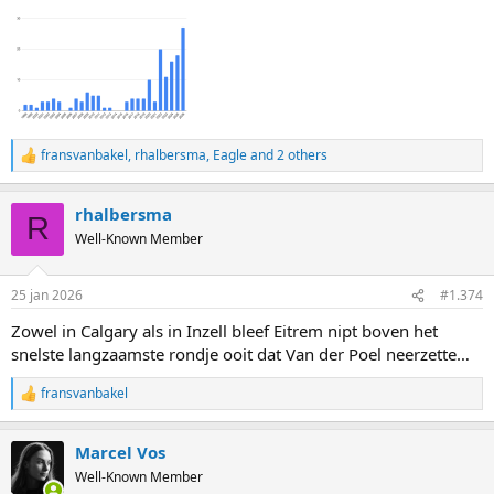
fransvanbakel
,
rhalbersma
,
Eagle
and 2 others
R
e
a
rhalbersma
c
R
t
Well-Known Member
i
o
n
25 jan 2026
#1.374
s
:
Zowel in Calgary als in Inzell bleef Eitrem nipt boven het
snelste langzaamste rondje ooit dat Van der Poel neerzette…
fransvanbakel
R
e
a
Marcel Vos
c
t
Well-Known Member
i