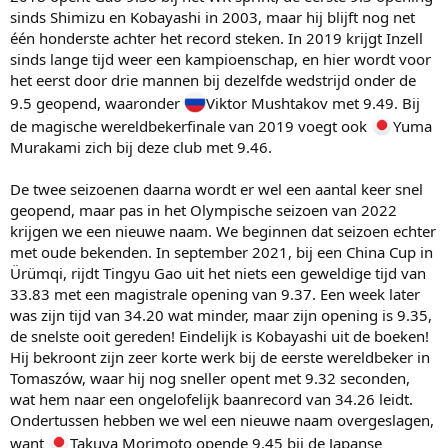
sinds Shimizu en Kobayashi in 2003, maar hij blijft nog net
één honderste achter het record steken. In 2019 krijgt Inzell
sinds lange tijd weer een kampioenschap, en hier wordt voor
het eerst door drie mannen bij dezelfde wedstrijd onder de
9.5 geopend, waaronder
Viktor Mushtakov met 9.49. Bij
de magische wereldbekerfinale van 2019 voegt ook
Yuma
Murakami zich bij deze club met 9.46.
De twee seizoenen daarna wordt er wel een aantal keer snel
geopend, maar pas in het Olympische seizoen van 2022
krijgen we een nieuwe naam. We beginnen dat seizoen echter
met oude bekenden. In september 2021, bij een China Cup in
Ürümqi, rijdt Tingyu Gao uit het niets een geweldige tijd van
33.83 met een magistrale opening van 9.37. Een week later
was zijn tijd van 34.20 wat minder, maar zijn opening is 9.35,
de snelste ooit gereden! Eindelijk is Kobayashi uit de boeken!
Hij bekroont zijn zeer korte werk bij de eerste wereldbeker in
Tomaszów, waar hij nog sneller opent met 9.32 seconden,
wat hem naar een ongelofelijk baanrecord van 34.26 leidt.
Ondertussen hebben we wel een nieuwe naam overgeslagen,
want
Takuya Morimoto opende 9.45 bij de Japanse