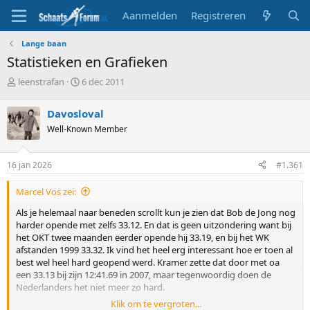
Aanmelden
Registreren
Lange baan
Statistieken en Grafieken
T
S
leenstrafan
6 dec 2011
o
t
p
a
Davosloval
i
r
Well-Known Member
c
t
s
d
t
a
16 jan 2026
#1.361
a
t
r
u
Marcel Vos zei:
t
m
e
Als je helemaal naar beneden scrollt kun je zien dat Bob de Jong nog
r
harder opende met zelfs 33.12. En dat is geen uitzondering want bij
het OKT twee maanden eerder opende hij 33.19, en bij het WK
afstanden 1999 33.32. Ik vind het heel erg interessant hoe er toen al
best wel heel hard geopend werd. Kramer zette dat door met oa
een 33.13 bij zijn 12:41.69 in 2007, maar tegenwoordig doen de
Nederlanders het niet meer zo hard.
Klik om te vergroten...