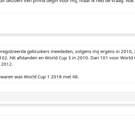
dit seizoen! Een prima begin voor mij, maar ik heb de vraag: Wat 
eregistreerde gebruikers meededen, volgens mij ergens in 2010, 2
02. NK afstanden en World Cup 3 in 2010. Dan 101 voor World 
 2012.
er waren was World Cup 1 2018 met 48.