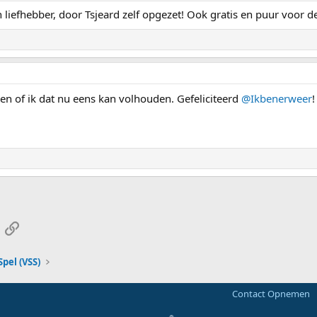
 liefhebber, door Tsjeard zelf opgezet! Ook gratis en puur voor de
ken of ik dat nu eens kan volhouden. Gefeliciteerd
@Ikbenerweer
!
App
-mail
Link
pel (VSS)
Contact Opnemen