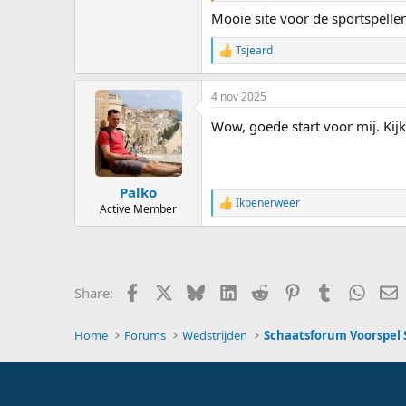
Mooie site voor de sportspellen
Tsjeard
R
e
a
4 nov 2025
c
t
Wow, goede start voor mij. Kij
i
o
n
s
:
Palko
Ikbenerweer
R
Active Member
e
a
c
t
i
Facebook
X
Bluesky
LinkedIn
Reddit
Pinterest
Tumblr
Whats
E
Share:
o
n
s
Home
Forums
Wedstrijden
Schaatsforum Voorspel S
: