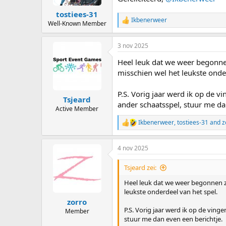
s
:
tostiees-31
Ikbenerweer
R
Well-Known Member
e
a
3 nov 2025
c
t
Heel leuk dat we weer begonnen
i
o
misschien wel het leukste onde
n
s
P.S. Vorig jaar werd ik op de 
:
Tsjeard
ander schaatsspel, stuur me da
Active Member
Ikbenerweer
,
tostiees-31
and
z
R
e
a
4 nov 2025
c
t
i
Tsjeard zei:
o
n
Heel leuk dat we weer begonnen zi
s
leukste onderdeel van het spel.
:
zorro
P.S. Vorig jaar werd ik op de vin
Member
stuur me dan even een berichtje.