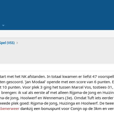
pel (VSS)
art met het NK afstanden. In totaal kwamen er liefst 47 voorsp
en gescoord. 'Jan Modaal' opende met een score van 6 punten. Er
 10 punten. Voor plek 3 ging het tussen Marcel Vos, tostiees-31
g brengen: ik val als eerste af met alleen Rijpma-de Jong en Huiz
pma-de Jong, Hoolwerf en Wennemars (3e). Omdat Tuft iets eerder 
weede plek goed: Rijpma-de Jong, Huizinga en Hoolwerf. De twee
kbenerweer
dankzij een bonuspunt voor Conijn op de 3km en v