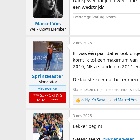
Dankjewel dat je dit weer doet 
i
o
een wedstrijd?
n
s
Twitter:
@Skating_Stats
:
Marcel Vos
Well-Known Member
2 nov 2025
Er was één jaar dat er ook ong
komt ik tot een maximum van 1
2010, NK afstanden in 2011 en
SprintMaster
De laatste keer dat het er me
Moderator
Medewerker
Statistieken die je nergens anders ziet.
*** SUPPORTING
eddy
,
Ko Savabli
and
Marcel Vos
MEMBER ***
R
e
a
3 nov 2025
c
t
Lekker begin!
i
o
n
Gefeliciteerd,
@Ikbenerweer