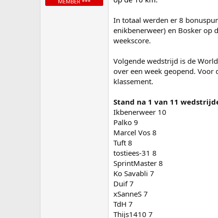
MEMBER ***
In totaal werden er 8 bonuspu
enikbenerweer) en Bosker op de
weekscore.
Volgende wedstrijd is de World
over een week geopend. Voor de
klassement.
Stand na 1 van 11 wedstrijd
Ikbenerweer 10
Palko 9
Marcel Vos 8
Tuft 8
tostiees-31 8
SprintMaster 8
Ko Savabli 7
Duif 7
xSanneS 7
TdH 7
Thijs1410 7