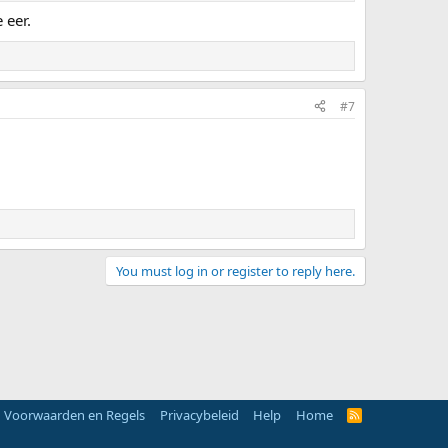
 eer.
#7
You must log in or register to reply here.
Voorwaarden en Regels
Privacybeleid
Help
Home
R
S
S