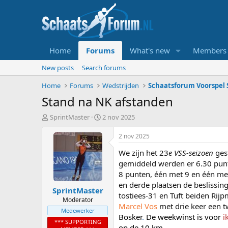
Home
Forums
What's new
Members
New posts
Search forums
Home
Forums
Wedstrijden
Schaatsforum Voorspel S
Stand na NK afstanden
T
S
SprintMaster
2 nov 2025
o
t
p
a
2 nov 2025
i
r
We zijn het 23
e VSS-seizoen
gest
c
t
s
d
gemiddeld werden er 6.30 punt
t
a
8 punten, één met 9 en één met
a
t
en derde plaatsen de beslissin
SprintMaster
r
u
tostiees-31 en Tuft beiden Rij
t
m
Moderator
Marcel Vos
met drie keer een t
e
Medewerker
Bosker
.
De weekwinst is voor
i
r
*** SUPPORTING
op de 10 km.