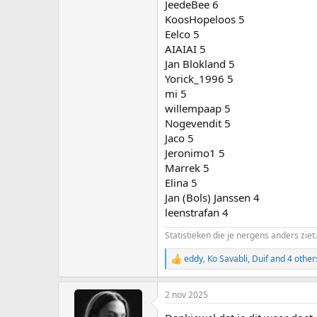
JeedeBee 6
KoosHopeloos 5
Eelco 5
AIAIAI 5
Jan Blokland 5
Yorick_1996 5
mi 5
willempaap 5
Nogevendit 5
Jaco 5
Jeronimo1 5
Marrek 5
Elina 5
Jan (Bols) Janssen 4
leenstrafan 4
Statistieken die je nergens anders ziet.
eddy
,
Ko Savabli
,
Duif
and 4 other
R
e
a
2 nov 2025
c
t