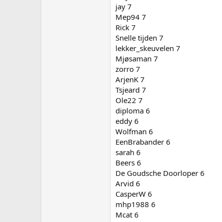
jay 7
Mep94 7
Rick 7
Snelle tijden 7
lekker_skeuvelen 7
Mjøsaman 7
zorro 7
ArjenK 7
Tsjeard 7
Ole22 7
diploma 6
eddy 6
Wolfman 6
EenBrabander 6
sarah 6
Beers 6
De Goudsche Doorloper 6
Arvid 6
CasperW 6
mhp1988 6
Mcat 6