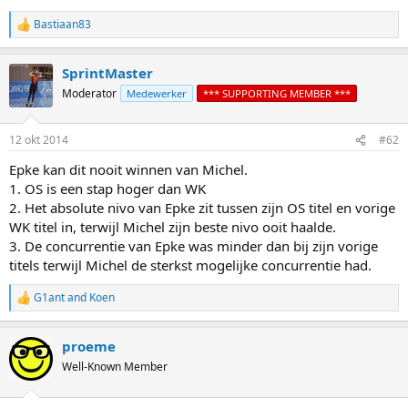
Bastiaan83
R
e
a
SprintMaster
c
t
Moderator
Medewerker
*** SUPPORTING MEMBER ***
i
o
n
12 okt 2014
#62
s
:
Epke kan dit nooit winnen van Michel.
1. OS is een stap hoger dan WK
2. Het absolute nivo van Epke zit tussen zijn OS titel en vorige
WK titel in, terwijl Michel zijn beste nivo ooit haalde.
3. De concurrentie van Epke was minder dan bij zijn vorige
titels terwijl Michel de sterkst mogelijke concurrentie had.
G1ant
and
Koen
R
e
a
proeme
c
t
Well-Known Member
i
o
n