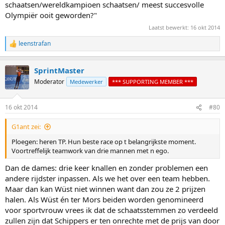
schaatsen/wereldkampioen schaatsen/ meest succesvolle
Olympiër ooit geworden?"
Laatst bewerkt:
16 okt 2014
leenstrafan
R
e
a
SprintMaster
c
t
Moderator
Medewerker
*** SUPPORTING MEMBER ***
i
o
n
16 okt 2014
#80
s
:
G1ant zei:
Ploegen: heren TP. Hun beste race op t belangrijkste moment.
Voortreffelijk teamwork van drie mannen met n ego.
Dan de dames: drie keer knallen en zonder problemen een
andere rijdster inpassen. Als we het over een team hebben.
Maar dan kan Wüst niet winnen want dan zou ze 2 prijzen
halen. Als Wüst én ter Mors beiden worden genomineerd
voor sportvrouw vrees ik dat de schaatsstemmen zo verdeeld
zullen zijn dat Schippers er ten onrechte met de prijs van door