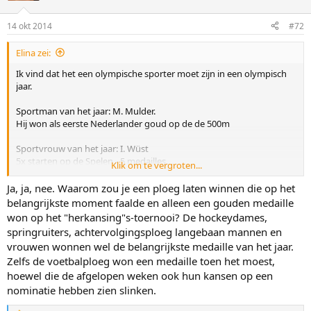
14 okt 2014
#72
Elina zei:
Ik vind dat het een olympische sporter moet zijn in een olympisch
jaar.
Sportman van het jaar: M. Mulder.
Hij won als eerste Nederlander goud op de de 500m
Sportvrouw van het jaar: I. Wüst
5x starten op de Spelen - 5 medailles.
Klik om te vergroten...
Sportploeg: Shorttrack mannen!
Ja, ja, nee. Waarom zou je een ploeg laten winnen die op het
belangrijkste moment faalde en alleen een gouden medaille
won op het "herkansing"s-toernooi? De hockeydames,
springruiters, achtervolgingsploeg langebaan mannen en
vrouwen wonnen wel de belangrijkste medaille van het jaar.
Zelfs de voetbalploeg won een medaille toen het moest,
hoewel die de afgelopen weken ook hun kansen op een
nominatie hebben zien slinken.