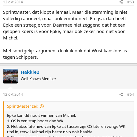
12 okt 2014
#63
s
:
SprintMaster, dat klopt allemaal. Maar die stemming is niet
volledig rationeel, maar ook emotioneel. En tjsa, dan heeft
Epke een streepje voor. Daarmee niet zeggend dat het een
gelopen koers is voor Epke, maar ook zeker nog niet voor
Michel.
Met soortgelijk argument denk ik ook dat Wüst kansloos is
tegen Schippers.
Hakkie2
Well-Known Member
12 okt 2014
#64
SprintMaster zei:
Epke kan dit nooit winnen van Michel.
1. OS is een stap hoger dan WK
2. Het absolute nivo van Epke zit tussen zijn OS titel en vorige WK
titel in, terwijl Michel zijn beste nivo ooit haalde.