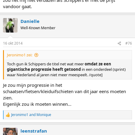
vandoor gaat.
Danielle
Well-Known Member
16 okt 2014
#76
Jeronimo1 zei:
Toch gun ik Schippers de titel net wat meer
omdat ze een
gigantische progressie heeft getoond
in een onderdeel (sprint)
waar Nederland al jaren niet meer meespeelt. /quote]
Je zou mijn progressie in het
schaatsen/fietsen/kleiduifschieten van dit jaar eens moeten
zien.
Eigenlijk zou ik moeten winnen...
Jeronimo1
and
Monique
R
e
a
leenstrafan
c