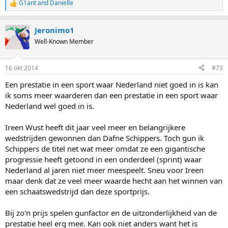
G1ant
and
Danielle
R
e
a
Jeronimo1
c
t
Well-Known Member
i
o
n
16 okt 2014
#73
s
:
Een prestatie in een sport waar Nederland niet goed in is kan
ik soms meer waarderen dan een prestatie in een sport waar
Nederland wel goed in is.
Ireen Wust heeft dit jaar veel meer en belangrijkere
wedstrijden gewonnen dan Dafne Schippers. Toch gun ik
Schippers de titel net wat meer omdat ze een gigantische
progressie heeft getoond in een onderdeel (sprint) waar
Nederland al jaren niet meer meespeelt. Sneu voor Ireen
maar denk dat ze veel meer waarde hecht aan het winnen van
een schaatswedstrijd dan deze sportprijs.
Bij zo'n prijs spelen gunfactor en de uitzonderlijkheid van de
prestatie heel erg mee. Kan ook niet anders want het is