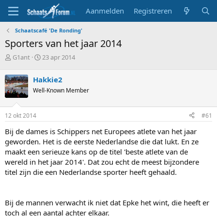
Aanmelden
Registreren
Schaatscafé 'De Ronding'
Sporters van het jaar 2014
T
S
G1ant
23 apr 2014
o
t
p
a
Hakkie2
i
r
Well-Known Member
c
t
s
d
t
a
12 okt 2014
#61
a
t
r
u
Bij de dames is Schippers net Europees atlete van het jaar
t
m
geworden. Het is de eerste Nederlandse die dat lukt. En ze
e
maakt een serieuze kans op de titel 'beste atlete van de
r
wereld in het jaar 2014'. Dat zou echt de meest bijzondere
titel zijn die een Nederlandse sporter heeft gehaald.
Bij de mannen verwacht ik niet dat Epke het wint, die heeft er
toch al een aantal achter elkaar.