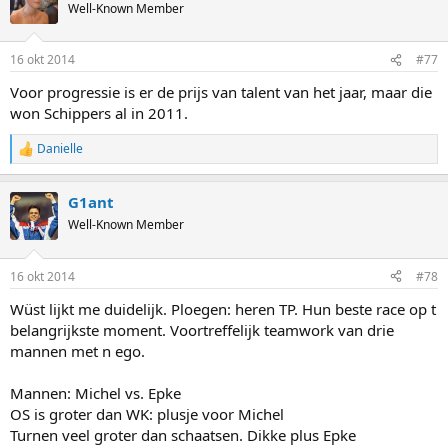
t
Well-Known Member
i
o
n
16 okt 2014
#77
s
:
Voor progressie is er de prijs van talent van het jaar, maar die
won Schippers al in 2011.
Danielle
R
e
a
G1ant
c
t
Well-Known Member
i
o
n
16 okt 2014
#78
s
:
Wüst lijkt me duidelijk. Ploegen: heren TP. Hun beste race op t
belangrijkste moment. Voortreffelijk teamwork van drie
mannen met n ego.
Mannen: Michel vs. Epke
OS is groter dan WK: plusje voor Michel
Turnen veel groter dan schaatsen. Dikke plus Epke