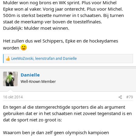
Mulder won nog brons en WK sprint. Plus voor Michel
Epke won al vaker. Vorig jaar onterecht. Plus voor Michel.
500m is sterkst bezette nummer in t schaatsen. Bij turnen
staat de meerkamp ver boven de toestelfinales.
Duidelijk: Mulder moet winnen.
Het zullen dus wel Schippers, Epke en de hockeydames
worden
LeeMoZovski
,
leenstrafan
and
Danielle
R
e
a
Danielle
c
t
Well-Known Member
i
o
n
16 okt 2014
#79
s
:
En tegen al die stemgerechtigde sporters die als argument
gebruiken dat er in het schaatsen niet zoveel tegenstand is en
dat de sport niet zo groot is:
Waarom ben je dan zelf geen olympisch kampioen